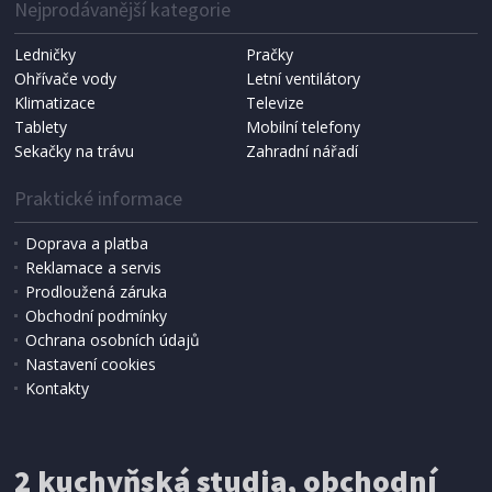
Nejprodávanější kategorie
Ledničky
Pračky
Ohřívače vody
Letní ventilátory
NÁHRADNÍ SÁČKY DO VYSAVAČE
Koma KRA-SB02S (Multi Bag, S-BAG SMS)
Klimatizace
Televize
Tablety
Mobilní telefony
Sekačky na trávu
Zahradní nářadí
Praktické informace
Doprava a platba
Reklamace a servis
Prodloužená záruka
Obchodní podmínky
Ochrana osobních údajů
Nastavení cookies
Kontakty
IHNED K EXPEDICI
2 kuchyňská studia, obchodní
199 Kč
Přidat do košíku