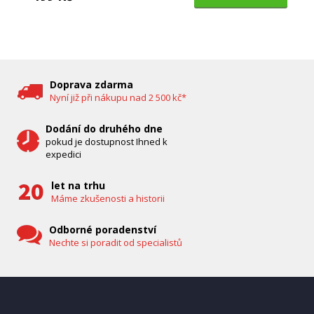
DĚTSKÁ CHŮVIČKA
Bravo B 5033
Doprava zdarma
Nyní již při nákupu nad 2 500 kč*
Dodání do druhého dne
pokud je dostupnost Ihned k
expedici
let na trhu
Máme zkušenosti a historii
Odborné poradenství
Nechte si poradit od specialistů
IHNED K EXPEDICI
1 287 Kč
Přidat do košíku