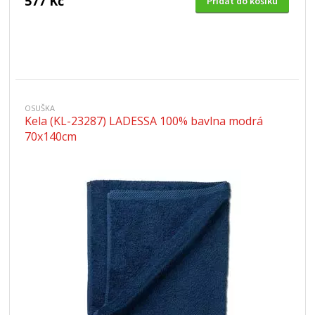
577 Kč
Přidat do košíku
OSUŠKA
Kela (KL-23287) LADESSA 100% bavlna modrá
70x140cm