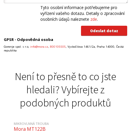
Tyto osobní informace potřebujeme pro
vyřízení vašeho dotazu. Detaily o zpracování
osobních údajů naleznete
zde
.
GPSR - Odpovědná osoba
Gorenje spol. s r.o,
info@mora.cz
,
800105505
, Vyskočilova 1461/2a, Praha 14000, Česká
republika
Není to přesně to co jste
hledali? Vybírejte z
podobných produktů
MIKROVLNNÁ TROUBA
Mora MT122B