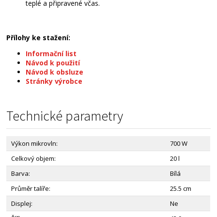
teplé a připravené včas.
Přílohy ke stažení:
Informační list
Návod k použití
Návod k obsluze
Stránky výrobce
Technické parametry
Výkon mikrovln:
700 W
Celkový objem:
20 l
Barva:
Bílá
Průměr talíře:
25.5 cm
Displej:
Ne