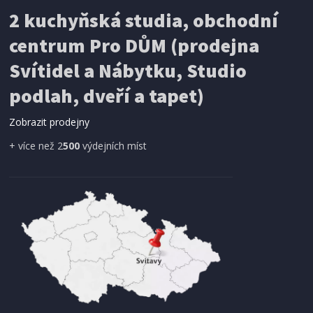
2 kuchyňská studia, obchodní
centrum Pro DŮM (prodejna
Svítidel a Nábytku, Studio
podlah, dveří a tapet)
Zobrazit prodejny
+ více než 2
500
výdejních míst
SKLADEM
1 990 Kč
Přidat do košíku
MIKROVLNNÁ TROUBA
Bravo B 4318