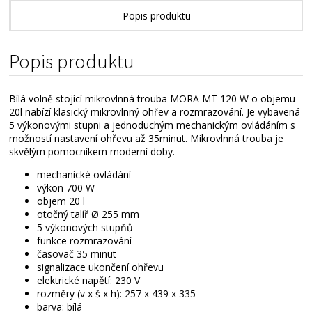
Popis produktu
Technické parametry
Popis produktu
Přílohy ke stažení
Bílá volně stojící mikrovlnná trouba MORA MT 120 W o objemu
Alternativní zboží
20l nabízí klasický mikrovlnný ohřev a rozmrazování. Je vybavená
5 výkonovými stupni a jednoduchým mechanickým ovládáním s
možností nastavení ohřevu až 35minut. Mikrovlnná trouba je
skvělým pomocníkem moderní doby.
mechanické ovládání
výkon 700 W
objem 20 l
otočný talíř Ø 255 mm
5 výkonových stupňů
funkce rozmrazování
časovač 35 minut
signalizace ukončení ohřevu
elektrické napětí: 230 V
rozměry (v x š x h): 257 x 439 x 335
barva: bílá