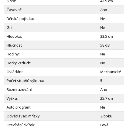
Šířka:
43.9 cm
Časovač:
Ano
Dětská pojistka:
Ne
Gril:
Ne
Hloubka:
33.5 cm
Hlučnost:
58 dB
Hodiny:
Ne
Horký vzduch:
Ne
Ovládání:
Mechanické
Počet stupňů výkonu:
5
Rozmrazování:
Ano
Výška:
25.7 cm
Auto program:
Ne
Odvětrávací mřízky:
Z boku
Otevírání dvířek:
Levé