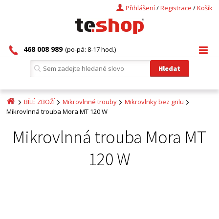
Přihlášení
/
Registrace
/
Košík
468 008 989
(po-pá: 8-17 hod.)
BÍLÉ ZBOŽÍ
Mikrovlnné trouby
Mikrovlnky bez grilu
Mikrovlnná trouba Mora MT 120 W
Mikrovlnná trouba Mora MT
120 W