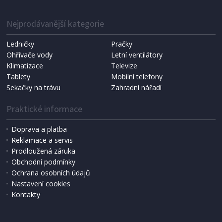
Nejprodávanější kategorie
Ledničky
Pračky
Ohřívače vody
Letní ventilátory
Klimatizace
Televize
Tablety
Mobilní telefony
Sekačky na trávu
Zahradní nářadí
Praktické informace
Doprava a platba
Reklamace a servis
Prodloužená záruka
Obchodní podmínky
1 899 Kč
Ochrana osobních údajů
Nastavení cookies
Kontakty
MIKROVLNNÁ TROUBA
ECG MTD 2072 GSE