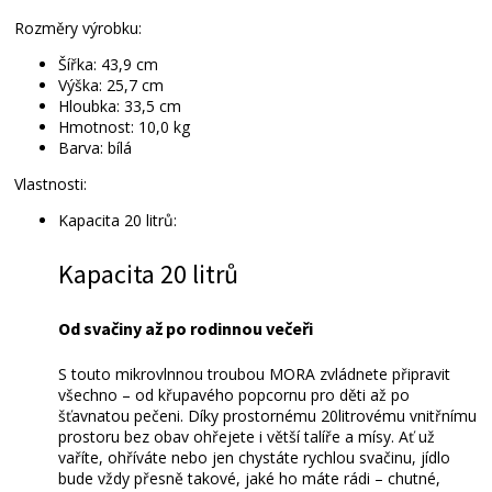
Rozměry výrobku:
Šířka: 43,9 cm
Výška: 25,7 cm
Hloubka: 33,5 cm
Hmotnost: 10,0 kg
Barva: bílá
Vlastnosti:
Kapacita 20 litrů:
Kapacita 20 litrů
Od svačiny až po rodinnou večeři
S touto mikrovlnnou troubou MORA zvládnete připravit
všechno – od křupavého popcornu pro děti až po
šťavnatou pečeni. Díky prostornému 20litrovému vnitřnímu
prostoru bez obav ohřejete i větší talíře a mísy. Ať už
vaříte, ohříváte nebo jen chystáte rychlou svačinu, jídlo
bude vždy přesně takové, jaké ho máte rádi – chutné,