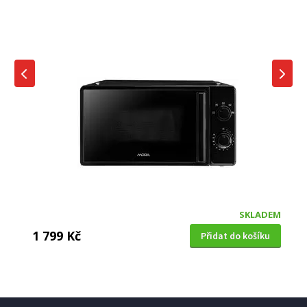
SKLADEM
1 799 Kč
Přidat do košíku
MIKROVLNNÁ TROUBA
Gorenje MO20E1W