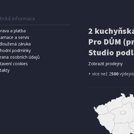
tické informace
IHNED K EXPEDICI
IHNED K 
Kč
159 Kč
2 kuchyňská
Přidat do košíku
Přidat do 
rava a platba
lamace a servis
Pro DŮM (pr
SPRCHA
dloužená záruka
METEOSTANICE
8 l, černá (vč. teploměru)
ECG MS 300 White
Studio podl
hodní podmínky
rana osobních údajů
tavení cookies
Zobrazit prodejny
takty
A ZDARMA
+ více než 2
500
výdejní