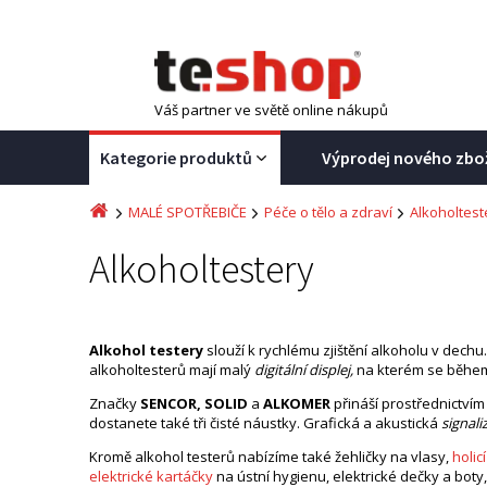
Váš partner ve světě online nákupů
Kategorie produktů
Výprodej nového zbo
MALÉ SPOTŘEBIČE
Péče o tělo a zdraví
Alkoholtest
Alkoholtestery
Alkohol testery
slouží k rychlému zjištění alkoholu v dech
alkoholtesterů mají malý
digitální displej,
na kterém se během
Značky
SENCOR, SOLID
a
ALKOMER
přináší prostřednictví
dostanete také tři čisté náustky. Grafická a akustická
signali
Kromě alkohol testerů nabízíme také žehličky na vlasy,
holic
elektrické kartáčky
na ústní hygienu, elektrické dečky a boty