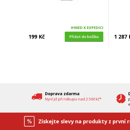
IHNED K EXPEDICI
199 Kč
1 287 
Přidat do košíku
SUŠIČKA OVOCE S ČASOVAČEM
BENZÍNOV
Concept SO 1060 In Time
VeGA 42
oleje (
DOPRAV
DÁREK 
Doprava zdarma
Nyní již při nákupu nad 2 500 kč*
e
Získejte slevy na produkty z první 