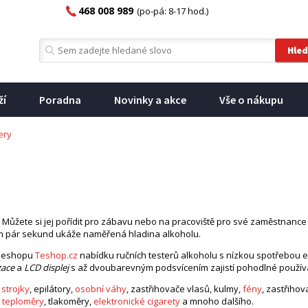
468 008 989
(po-pá: 8-17 hod.)
ží
Poradna
Novinky a akce
Vše o nákupu
ery
u. Můžete si jej pořídit pro zábavu nebo na pracoviště pro své zaměstnance
 pár sekund ukáže naměřená hladina alkoholu.
m eshopu
Teshop.cz
nabídku ručních testerů alkoholu s nízkou spotřebou 
zace
a
LCD displej
s až dvoubarevným podsvícením zajistí pohodlné použív
í strojky
, epilátory,
osobní váhy
, zastřihovače vlasů, kulmy,
fény
, zastřiho
,
teploměry
, tlakoměry,
elektronické cigarety
a mnoho dalšího.