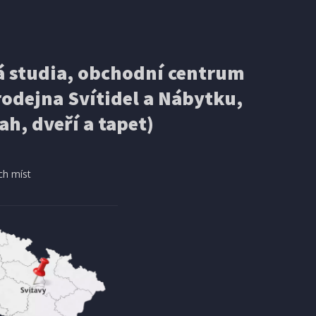
EXPEDICI
IHNED K EXPEDICI
3 499 Kč
 studia, obchodní centrum
košíku
Přidat do košíku
odejna Svítidel a Nábytku,
ELEKTRICKÁ KOLOBĚŽKA
Ducati PRO-III
ah, dveří a tapet)
DOPRAVA ZDARMA
ch míst
AKCE