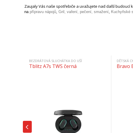
Zaujaly Vás naše spotřebiče a uvažujete nad další budoucí k
na
přípravu nápojů
,
Gril, vaření, pečení, smažení
,
Kuchyňské s
BEZDRÁTOVÁ SLUCHÁTKA DO UŠÍ
DĚTSKÁ C
Tblitz A7s TWS černá
Bravo 