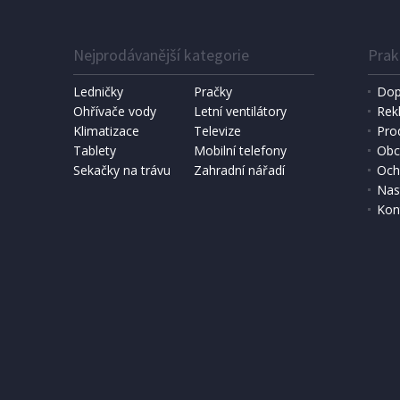
Nejprodávanější kategorie
Prak
IHNED K EXPEDICI
1 190 Kč
6 490 
Přidat do košíku
Ledničky
Pračky
Dop
Ohřívače vody
Letní ventilátory
Rek
Klimatizace
DOMÁCÍ PEKÁRNA CHLEBA
Televize
SOLÁRNÍ 
Pro
Bravo B 4262
Hawaj 3
Tablety
Mobilní telefony
Obc
Sekačky na trávu
Zahradní nářadí
Och
Nas
Kon
DOPRAV