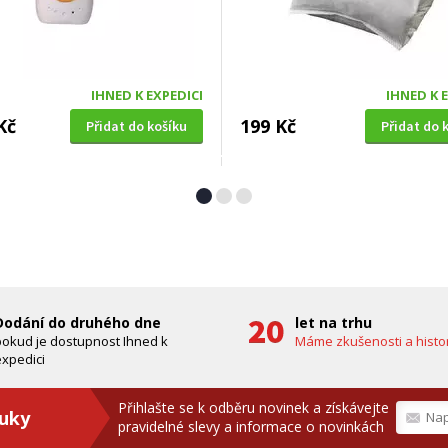
IHNED K EXPEDICI
IHNED K 
Kč
199 Kč
Přidat do košíku
Přidat do 
Á SEKAČKA S POJEZDEM
OKENNÍ SÍŤ PROTI HMYZU
4 SDX 5in1 + balení 0,6l
Extol Craft (99130), 150x18
zdarma)
bílá, PES
A ZDARMA
ZDARMA
Dodání do druhého dne
let na trhu
pokud je dostupnost Ihned k
Máme zkušenosti a histor
xpedici
Přihlašte se k odběru novinek a získávejte
ruky
pravidelné slevy a informace o novinkách