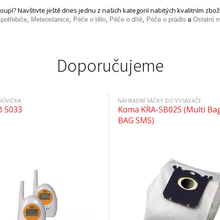
oupí? Navštivte ještě dnes jednu z našich kategorií nabitých kvalitním z
potřebiče
,
Meteostanice
,
Péče o tělo
,
Péče o dítě
,
Péče o prádlo
a
Ostatní m
Doporučujeme
HŮVIČKA
NÁHRADNÍ SÁČKY DO VYSAVAČE
B 5033
Koma KRA-SB02S (Multi Bag
BAG SMS)