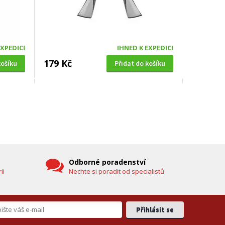
EXPEDICI
IHNED K EXPEDICI
179 Kč
košíku
Přidat do košíku
SOLÁRNÍ SPRCHA
0cm,
Hawaj UNO 38 L černá s dlouhou
hlavicí (vč. teploměru)
DOPRAVA ZDARMA
Odborné poradenství
ii
Nechte si poradit od specialistů