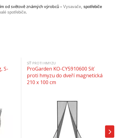
božím od světově známých výrobců –
Vysavače
, spotřebiče
.
alé spotřebiče
SÍŤ PROTI HMYZU
, S-
ProGarden KO-CY5910600 Síť
proti hmyzu do dveří magnetická
210 x 100 cm