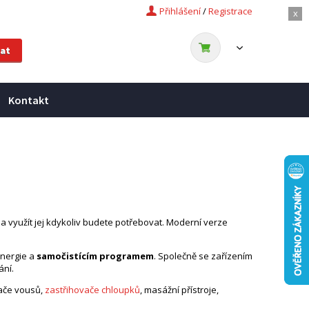
Přihlášení
/
Registrace
x
Kontakt
 a využít jej kdykoliv budete potřebovat. Moderní verze
energie a
samočistícím programem
. Společně se zařízením
ání.
vače vousů,
zastřihovače chloupků
, masážní přístroje,