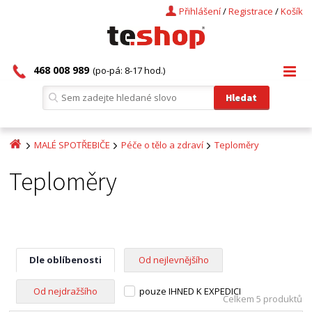
Přihlášení
/
Registrace
/
Košík
468 008 989
(po-pá: 8-17 hod.)
MALÉ SPOTŘEBIČE
Péče o tělo a zdraví
Teploměry
Teploměry
Dle oblíbenosti
Od nejlevnějšího
Od nejdražšího
pouze IHNED K EXPEDICI
Celkem 5 produktů