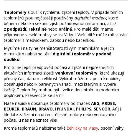
Teploměry
slouží k rychlému zjištění teploty. V případě tělních
teploměrů jsou nejčastěji používány
digitální modely
, které
během několika sekund zjistí požadovanou informaci, ať již
z
podpaždí, rektálně
nebo
orálně
. Pro malé děti máme
připravené veselé motivy se zvířátky. I Vaše dítě může mít vlastní
teploměr s medvídkem, žabkou nebo kačenkou.
Myslíme i na ty nejmenší! Starostlivým maminkám a jejich
miminkům nabízíme tělní
digitální teploměr v podobě
dudlíku
!
Pro tu nejlepší předpověď počasí a zjištění nejpřesnějších
aktuálních informací slouží
venkovní teploměry
, které ukazují
přesný čas, datum a vlhkost. Vybírat můžete z pestré nabídky
obsahující několik barevných variací, mezi kterými si vybere
každý. Teploměry mohou být i velice decentním a moderním
doplňkem. Přesvědčte se sami!
Naše nabídka obsahuje teploměry od značek
AEG, ARDES,
BEURER, BRAUN, BRAVO, HYUNDAI, PHILIPS, SENCOR
. Ať již
hledáte zařízení na určení tělesné teploty nebo venkovního
počasí, u nás naleznete vše!
Kromě teploměrů nabízíme také
žehličky na vlasy
, osobní váhy,