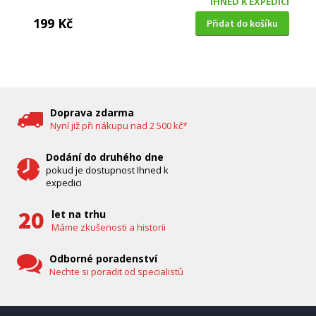
IHNED K EXPEDICI
199 Kč
Přidat do košíku
DĚTSKÁ CHŮVIČKA
Bravo B 5033
Doprava zdarma
Nyní již při nákupu nad 2 500 kč*
Dodání do druhého dne
pokud je dostupnost Ihned k
expedici
let na trhu
Máme zkušenosti a historii
Odborné poradenství
Nechte si poradit od specialistů