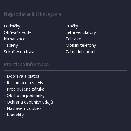
IHNED K EXPEDICI
1 287 Kč
Přidat do košíku
Nejprodávanější kategorie
Ledničky
Pračky
Ohřívače vody
Letní ventilátory
NÁHRADNÍ SÁČKY DO VYSAVAČE
Koma KRA-SB02S (Multi Bag, S-BAG SMS)
Klimatizace
Televize
Tablety
Mobilní telefony
Sekačky na trávu
Zahradní nářadí
Praktické informace
Doprava a platba
Reklamace a servis
Prodloužená záruka
Obchodní podmínky
Ochrana osobních údajů
Nastavení cookies
Kontakty