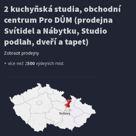
IHNED K EXPEDICI
2 kuchyňská studia, obchodní
199 Kč
Přidat do košíku
centrum Pro DŮM (prodejna
Svítidel a Nábytku, Studio
SÍŤ PROTI HMYZU
podlah, dveří a tapet)
ProGarden KO-CY5910600 Síť proti hmyzu do
dveří magnetická 210 x 100 cm
Zobrazit prodejny
+ více než 2
500
výdejních míst