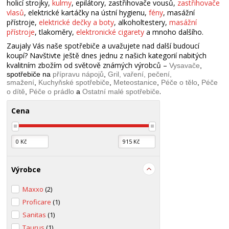
holicí strojky,
kulmy
, epilátory, zastřihovače vousů,
zastřihovače
vlasů
, elektrické kartáčky na ústní hygienu,
fény
, masážní
přístroje,
elektrické dečky a boty
, alkoholtestery,
masážní
přístroje
, tlakoměry,
elektronické cigarety
a mnoho dalšího.
Zaujaly Vás naše spotřebiče a uvažujete nad další budoucí
koupí? Navštivte ještě dnes jednu z našich kategorií nabitých
kvalitním zbožím od světově známých výrobců –
Vysavače
,
spotřebiče na
přípravu nápojů
,
Gril, vaření, pečení,
smažení
,
Kuchyňské spotřebiče
,
Meteostanice
,
Péče o tělo
,
Péče
.
o dítě
,
Péče o prádlo
a
Ostatní malé spotřebiče
Cena
Výrobce
Maxxo
(2)
Proficare
(1)
Sanitas
(1)
Taurus
(1)