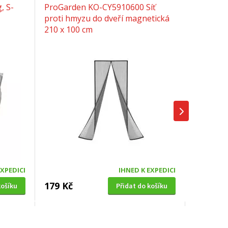
, S-
ProGarden KO-CY5910600 Síť
proti hmyzu do dveří magnetická
210 x 100 cm
EXPEDICI
IHNED K EXPEDICI
179 Kč
košíku
Přidat do košíku
SOLÁRNÍ SPRCHA
0cm,
Hawaj UNO 38 L černá s dlouhou