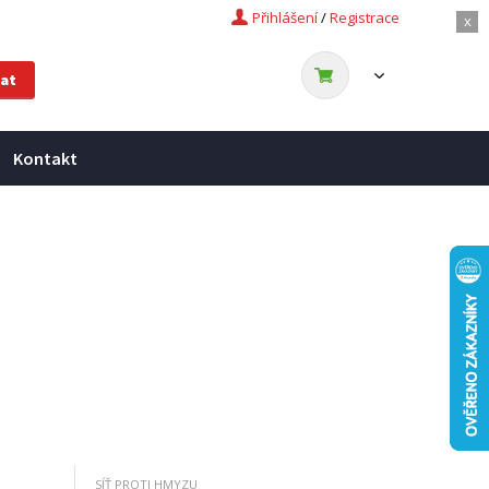
Přihlášení
/
Registrace
x
Kontakt
SÍŤ PROTI HMYZU