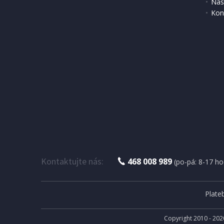
Nas
Kon
DOPRAV
IHNED K EXPEDICI
2 055 Kč
3 499 
Přidat do košíku
Kontaktujte nás:
468 008 989
(po-pá: 8-17 ho
Plate
Copyright 2010 - 202