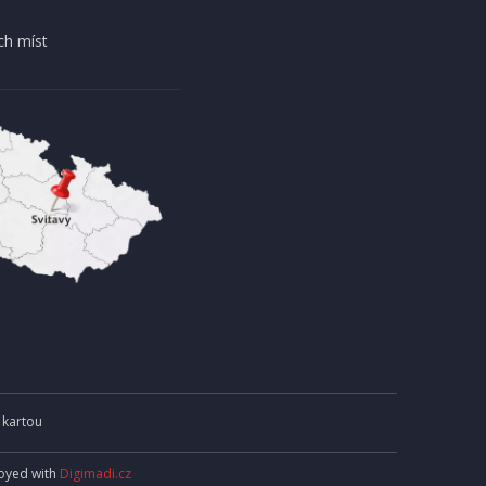
DOPRAVA ZDARMA
ch míst
AKCE
EXPEDICI
IHNED K EXPEDICI
13 990 Kč
košíku
Přidat do košíku
 kartou
joyed with
Digimadi.cz