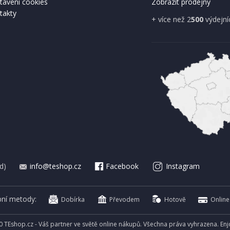
tavení cookies
Zobrazit prodejny
takty
A ZDARMA
+ více než 2
500
výdejní
IHNED K EXPEDICI
IHNED K 
Kč
699 Kč
Přidat do košíku
Přidat do 
d)
info@teshop.cz
Facebook
Instagram
bní metody:
Dobírka
Převodem
Hotově
Online
0 TEshop.cz - Váš partner ve světě online nákupů. Všechna práva vyhrazena. En