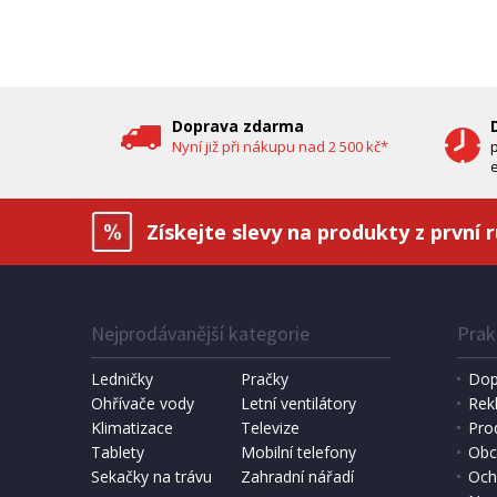
oleje (
DOPRAV
DÁREK 
Doprava zdarma
Nyní již při nákupu nad 2 500 kč*
e
Získejte slevy na produkty z první 
Nejprodávanější kategorie
Prak
IHNED K EXPEDICI
1 190 Kč
6 490 
Přidat do košíku
Ledničky
Pračky
Dop
Ohřívače vody
Letní ventilátory
Rek
Klimatizace
DOMÁCÍ PEKÁRNA CHLEBA
Televize
SOLÁRNÍ 
Pro
Bravo B 4262
Hawaj 3
Tablety
Mobilní telefony
Obc
Sekačky na trávu
Zahradní nářadí
Och