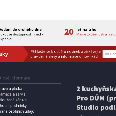
zdarma)
bílá, PES
A ZDARMA
ZDARMA
Dodání do druhého dne
let na trhu
pokud je dostupnost Ihned k
Máme zkušenosti a histor
xpedici
Přihlašte se k odběru novinek a získávejte
ruky
pravidelné slevy a informace o novinkách
tické informace
IHNED K EXPEDICI
IHNED K 
Kč
159 Kč
2 kuchyňská
Přidat do košíku
Přidat do 
rava a platba
lamace a servis
Pro DŮM (pr
SPRCHA
dloužená záruka
METEOSTANICE
8 l, černá (vč. teploměru)
ECG MS 300 White
Studio podl
hodní podmínky
rana osobních údajů