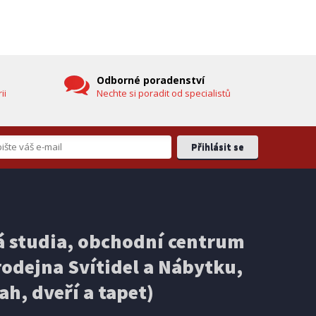
hlavicí (vč. teploměru)
DOPRAVA ZDARMA
Odborné poradenství
ii
Nechte si poradit od specialistů
EXPEDICI
IHNED K EXPEDICI
3 499 Kč
 studia, obchodní centrum
košíku
Přidat do košíku
odejna Svítidel a Nábytku,
ELEKTRICKÁ KOLOBĚŽKA
Ducati PRO-III
ah, dveří a tapet)