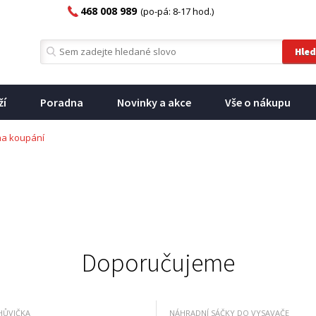
468 008 989
(po-pá: 8-17 hod.)
ží
Poradna
Novinky a akce
Vše o nákupu
na koupání
Doporučujeme
HŮVIČKA
NÁHRADNÍ SÁČKY DO VYSAVAČE