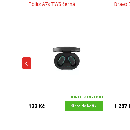
Tblitz A7s TWS černá
Bravo 
IHNED K EXPEDICI
199 Kč
1 287 
Přidat do košíku
SUŠIČKA OVOCE S ČASOVAČEM
BENZÍNOV
Concept SO 1060 In Time
VeGA 42