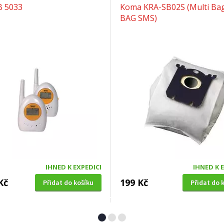
B 5033
Koma KRA-SB02S (Multi Bag
BAG SMS)
IHNED K EXPEDICI
IHNED K 
Kč
199 Kč
Přidat do košíku
Přidat do 
Á SEKAČKA S POJEZDEM
OKENNÍ SÍŤ PROTI HMYZU
4 SDX 5in1 + balení 0,6l
Extol Craft (99130), 150x18