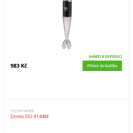
IHNED K EXPEDICI
983 Kč
Přidat do košíku
TYČOVÝ MIXÉR
Domo DO 9144M