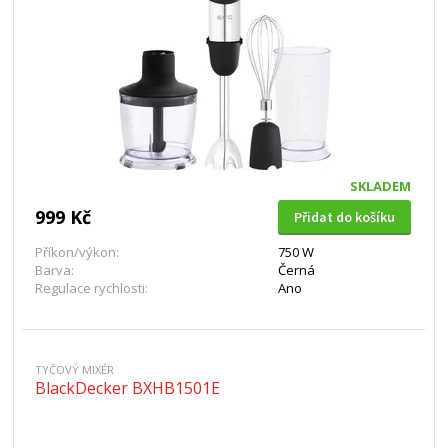
SKLADEM
999 Kč
Přidat do košíku
Příkon/výkon:
750 W
Barva:
Černá
Regulace rychlosti:
Ano
TYČOVÝ MIXÉR
BlackDecker BXHB1501E