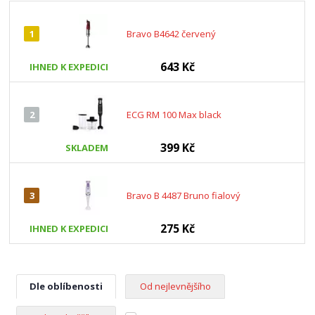
1
Bravo B4642 červený
643 Kč
IHNED K EXPEDICI
2
ECG RM 100 Max black
399 Kč
SKLADEM
3
Bravo B 4487 Bruno fialový
275 Kč
IHNED K EXPEDICI
Dle oblíbenosti
Od nejlevnějšího