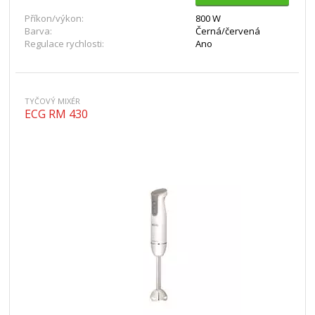
Příkon/výkon:
800 W
Barva:
Černá/červená
Regulace rychlosti:
Ano
TYČOVÝ MIXÉR
ECG RM 430