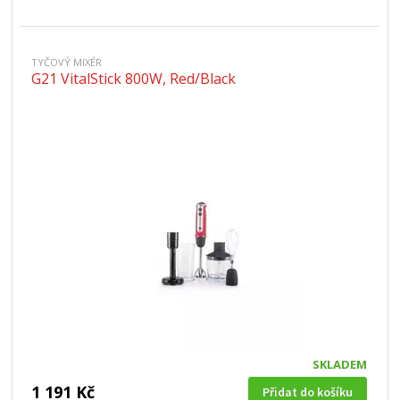
TYČOVÝ MIXÉR
G21 VitalStick 800W, Red/Black
SKLADEM
1 191 Kč
Přidat do košíku