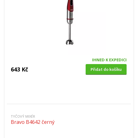
IHNED K EXPEDICI
643 Kč
Přidat do košíku
TYČOVÝ MIXÉR
Bravo B4642 černý