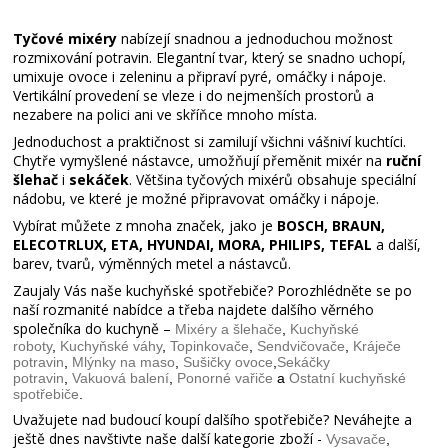
Tyčové mixéry
nabízejí snadnou a jednoduchou možnost
rozmixování potravin. Elegantní tvar, který se snadno uchopí,
umixuje ovoce i zeleninu a připraví pyré, omáčky i nápoje.
Vertikální provedení se vleze i do nejmenších prostorů a
nezabere na polici ani ve skříňce mnoho místa.
Jednoduchost a praktičnost si zamilují všichni vášniví kuchtíci.
Chytře vymyšlené nástavce, umožňují přeměnit mixér na
ruční
šlehač
i
sekáček
. Většina tyčových mixérů obsahuje speciální
nádobu, ve které je možné připravovat omáčky i nápoje.
Vybírat můžete z mnoha značek, jako je
BOSCH, BRAUN,
ELECOTRLUX, ETA, HYUNDAI, MORA, PHILIPS, TEFAL
a další,
barev, tvarů, výměnných metel a nástavců.
Zaujaly Vás naše kuchyňské spotřebiče? Porozhlédněte se po
naší rozmanité nabídce a třeba najdete dalšího věrného
společníka do kuchyně –
Mixéry a šlehače
,
Kuchyňské
roboty
,
Kuchyňské váhy
,
Topinkovače
,
Sendvičovače
,
Kráječe
potravin
,
Mlýnky na maso
,
Sušičky ovoce
,
Sekáčky
potravin
,
Vakuová balení
,
Ponorné vařiče
a
Ostatní kuchyňské
spotřebiče
.
Uvažujete nad budoucí koupí dalšího spotřebiče? Neváhejte a
ještě dnes navštivte naše další kategorie zboží -
Vysavače
,