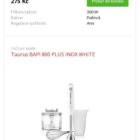
275 Kč
Přidat do košíku
Příkon/výkon:
300 W
Barva:
Fialová
Regulace rychlosti:
Ano
TYČOVÝ MIXÉR
Taurus BAPI 800 PLUS INOX WHITE