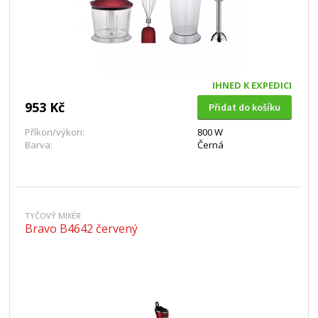
IHNED K EXPEDICI
953 Kč
Přidat do košíku
Příkon/výkon:
800 W
Barva:
Černá
TYČOVÝ MIXÉR
Bravo B4642 červený