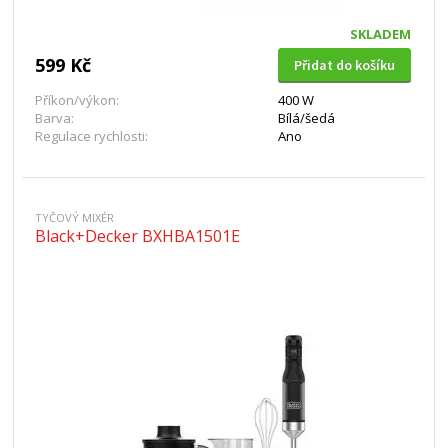
SKLADEM
599 Kč
Přidat do košíku
Příkon/výkon:
400 W
Barva:
Bílá/šedá
Regulace rychlosti:
Ano
TYČOVÝ MIXÉR
Black+Decker BXHBA1501E