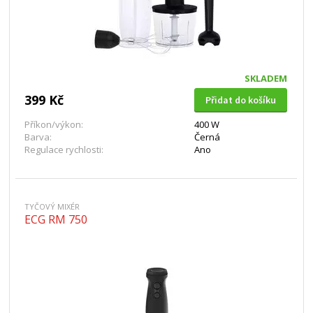
SKLADEM
399 Kč
Přidat do košíku
Příkon/výkon:
400 W
Barva:
Černá
Regulace rychlosti:
Ano
TYČOVÝ MIXÉR
ECG RM 750