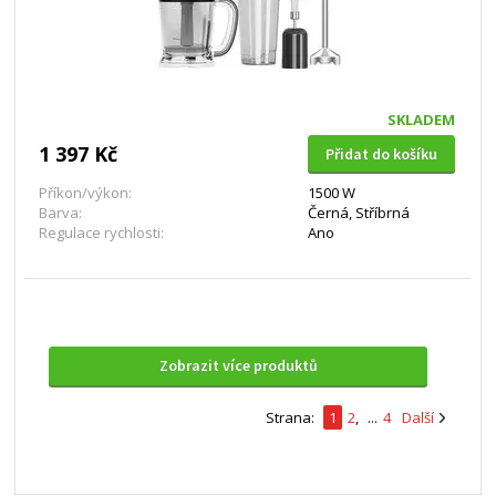
SKLADEM
1 397 Kč
Přidat do košíku
Příkon/výkon:
1500 W
Barva:
Černá, Stříbrná
Regulace rychlosti:
Ano
Zobrazit více produktů
Strana:
1
2
,
...
4
Další