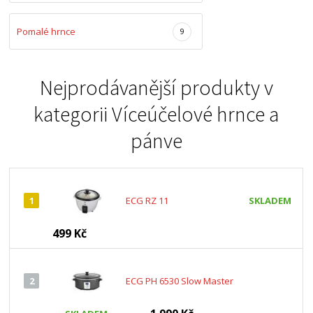
Pomalé hrnce
9
Nejprodávanější produkty v
kategorii
Víceúčelové hrnce a
pánve
1
ECG RZ 11
SKLADEM
499 Kč
2
ECG PH 6530 Slow Master