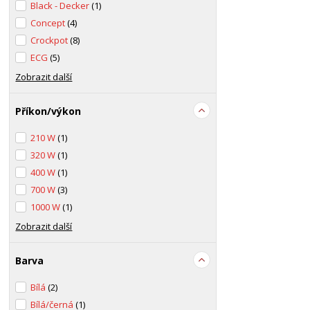
Black - Decker
(1)
Concept
(4)
Crockpot
(8)
ECG
(5)
Zobrazit další
Příkon/výkon
210 W
(1)
320 W
(1)
400 W
(1)
700 W
(3)
1000 W
(1)
Zobrazit další
Barva
Bílá
(2)
Bílá/černá
(1)