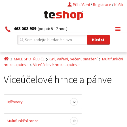
Přihlášení
/
Registrace
/
Košík
468 008 989
(po-pá: 8-17 hod.)
MALÉ SPOTŘEBIČE
Gril, vaření, pečení, smažení
Multifunkční
hrnce a pánve
Víceúčelové hrnce a pánve
Víceúčelové hrnce a pánve
Rýžovary
12
Multifunkční hrnce
19