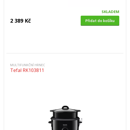
SKLADEM
2 389 Kč
Přidat do košíku
MULTIFUNKČNÍ HRNEC
Tefal RK103811