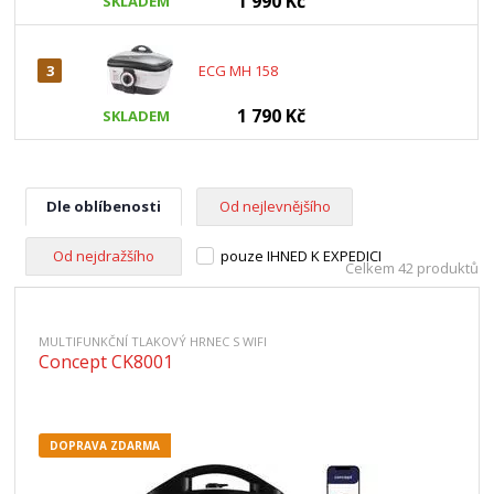
1 990 Kč
SKLADEM
3
ECG MH 158
1 790 Kč
SKLADEM
Dle oblíbenosti
Od nejlevnějšího
Od nejdražšího
pouze IHNED K EXPEDICI
Celkem 42 produktů
MULTIFUNKČNÍ TLAKOVÝ HRNEC S WIFI
Concept CK8001
DOPRAVA ZDARMA