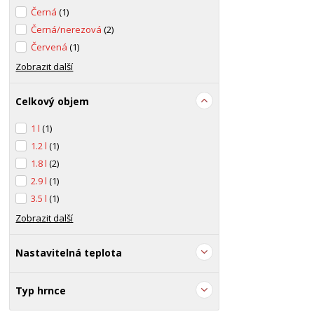
Černá
(1)
Černá/nerezová
(2)
Červená
(1)
Zobrazit další
Celkový objem
1 l
(1)
1.2 l
(1)
1.8 l
(2)
2.9 l
(1)
3.5 l
(1)
Zobrazit další
Nastavitelná teplota
Typ hrnce