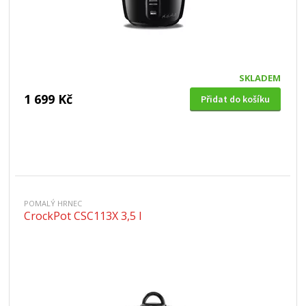
SKLADEM
1 699 Kč
Přidat do košíku
POMALÝ HRNEC
CrockPot CSC113X 3,5 l