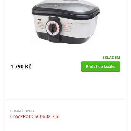
SKLADEM
1 790 Kč
Přidat do košíku
POMALÝ HRNEC
CrockPot CSC063X 7,5l