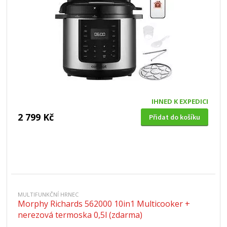
IHNED K EXPEDICI
2 799 Kč
Přidat do košíku
MULTIFUNKČNÍ HRNEC
Morphy Richards 562000 10in1 Multicooker +
nerezová termoska 0,5l (zdarma)