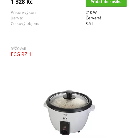
1 328 Kč
Přidat do košíku
Příkon/výkon:
210 W
Barva:
Červená
Celkový objem:
3.5 l
RÝŽOVAR
ECG RZ 11