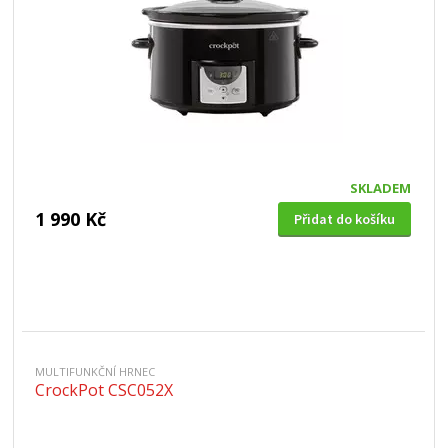
SKLADEM
1 990 Kč
Přidat do košíku
MULTIFUNKČNÍ HRNEC
CrockPot CSC052X