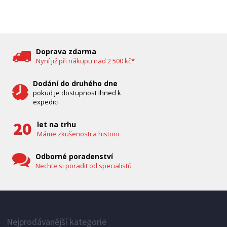
DĚTSKÁ CHŮVIČKA
Bravo B 5033
Doprava zdarma
Nyní již při nákupu nad 2 500 kč*
Dodání do druhého dne
pokud je dostupnost Ihned k
expedici
let na trhu
Máme zkušenosti a historii
Odborné poradenství
Nechte si poradit od specialistů
IHNED K EXPEDICI
1 287 Kč
Přidat do košíku
Nejprodávanější kategorie