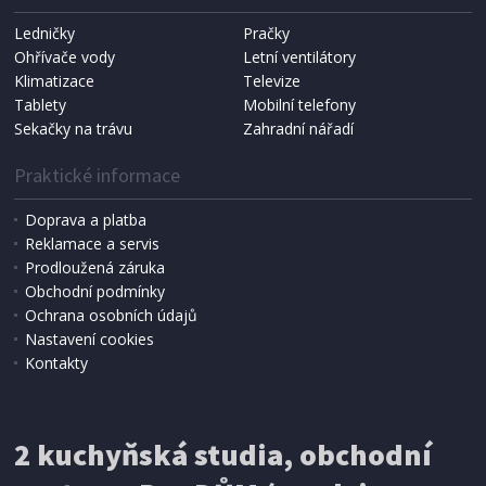
Ledničky
Pračky
Ohřívače vody
Letní ventilátory
NÁHRADNÍ SÁČKY DO VYSAVAČE
Koma KRA-SB02S (Multi Bag, S-BAG SMS)
Klimatizace
Televize
Tablety
Mobilní telefony
Sekačky na trávu
Zahradní nářadí
Praktické informace
Doprava a platba
Reklamace a servis
Prodloužená záruka
Obchodní podmínky
Ochrana osobních údajů
Nastavení cookies
Kontakty
IHNED K EXPEDICI
2 kuchyňská studia, obchodní
199 Kč
Přidat do košíku