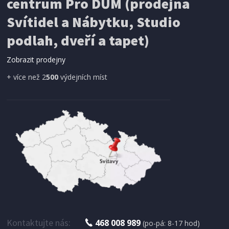
centrum Pro DŮM (prodejna
Svítidel a Nábytku, Studio
SÍŤ PROTI HMYZU
podlah, dveří a tapet)
ProGarden KO-CY5910600 Síť proti hmyzu do
dveří magnetická 210 x 100 cm
Zobrazit prodejny
+ více než 2
500
výdejních míst
IHNED K EXPEDICI
179 Kč
Přidat do košíku
Kontaktujte nás:
468 008 989
(po-pá: 8-17 hod)