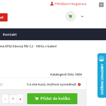
Přihlášení
/
Registrace
x
Kontakt
ma KF02 Kávový filtr č.2 - 100 ks v balení
Katalogové číslo: 5656
í )
5 a více kusů, možnost vyzvednutí:
Přidat do košíku