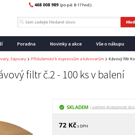
468 008 989
(po-pá: 8-17 hod.)
ží
Poradna
Novinky a akce
Vše o nákupu
vary, čajovary
Příslušenství k espressům a kávovarům
Kávový filtr Ko
ový filtr č.2 - 100 ks v balení
SKLADEM
( ověření dostupnosti zbož
72 Kč
s DPH