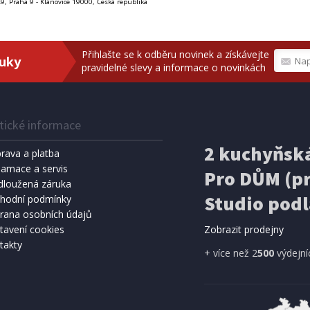
49, Praha 9 - Klánovice 19000, Česká republika
Přihlašte se k odběru novinek a získávejte
ruky
pravidelné slevy a informace o novinkách
tické informace
2 kuchyňská
rava a platba
lamace a servis
Pro DŮM (pr
dloužená záruka
Studio podl
hodní podmínky
rana osobních údajů
tavení cookies
Zobrazit prodejny
takty
+ více než 2
500
výdejní