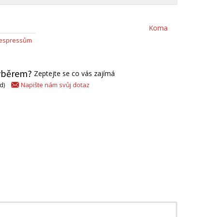
Koma
k espressům
výběrem?
Zeptejte se co vás zajímá
Napište nám svůj dotaz
d)