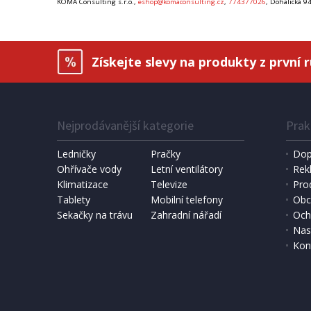
KOMA Consulting s.r.o.,
eshop@komaconsulting.cz
,
774377026
, Dohalická 9
Získejte slevy na produkty z první 
Nejprodávanější kategorie
Prak
Ledničky
Pračky
Dop
Ohřívače vody
Letní ventilátory
Rek
Klimatizace
Televize
Pro
Tablety
Mobilní telefony
Obc
Sekačky na trávu
Zahradní nářadí
Och
Nas
Kon