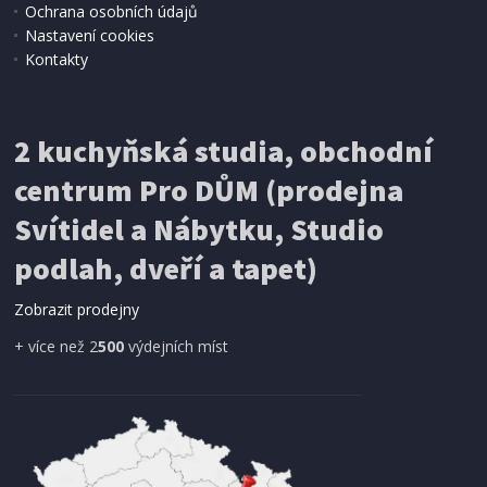
Ochrana osobních údajů
Nastavení cookies
Kontakty
IHNED K EXPEDICI
2 kuchyňská studia, obchodní
199 Kč
Přidat do košíku
centrum Pro DŮM (prodejna
Svítidel a Nábytku, Studio
SÍŤ PROTI HMYZU
podlah, dveří a tapet)
ProGarden KO-CY5910600 Síť proti hmyzu do
dveří magnetická 210 x 100 cm
Zobrazit prodejny
+ více než 2
500
výdejních míst