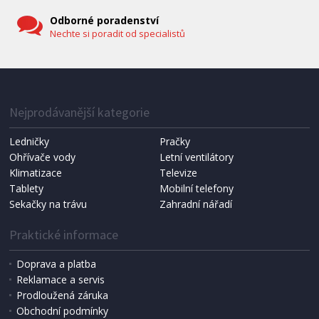
Odborné poradenství
Nechte si poradit od specialistů
IHNED K EXPEDICI
1 287 Kč
Přidat do košíku
Nejprodávanější kategorie
Ledničky
Pračky
Ohřívače vody
Letní ventilátory
NÁHRADNÍ SÁČKY DO VYSAVAČE
Koma KRA-SB02S (Multi Bag, S-BAG SMS)
Klimatizace
Televize
Tablety
Mobilní telefony
Sekačky na trávu
Zahradní nářadí
Praktické informace
Doprava a platba
Reklamace a servis
Prodloužená záruka
Obchodní podmínky