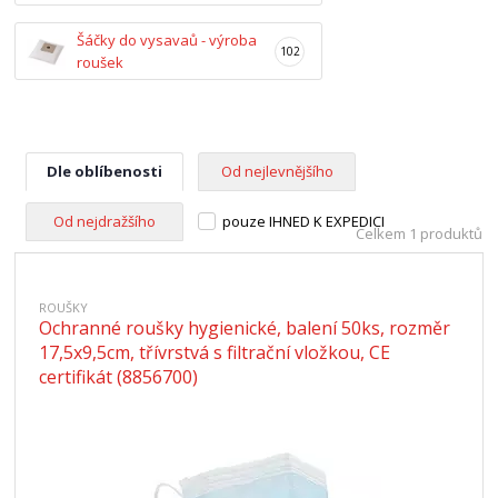
Šáčky do vysavaů - výroba
102
roušek
Dle oblíbenosti
Od nejlevnějšího
Od nejdražšího
pouze IHNED K EXPEDICI
Celkem 1 produktů
ROUŠKY
Ochranné roušky hygienické, balení 50ks, rozměr
17,5x9,5cm, třívrstvá s filtrační vložkou, CE
certifikát (8856700)