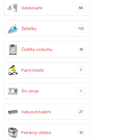
Dávkovače
68
Žehličky
125
Čističky vzduchu
18
Parní čističe
7
Šici stroje
1
Vakuové balení
27
Pekárny chleba
10