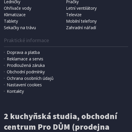
Ledničky
Pračky
Ohřívače vody
Letní ventilátory
NÁHRADNÍ SÁČKY DO VYSAVAČE
Koma KRA-SB02S (Multi Bag, S-BAG SMS)
Klimatizace
Televize
Tablety
Mobilní telefony
Sekačky na trávu
Zahradní nářadí
Praktické informace
Doprava a platba
Reklamace a servis
Prodloužená záruka
Obchodní podmínky
Ochrana osobních údajů
Nastavení cookies
Kontakty
IHNED K EXPEDICI
2 kuchyňská studia, obchodní
199 Kč
Přidat do košíku
centrum Pro DŮM (prodejna