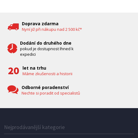
DĚTSKÁ CHŮVIČKA
Bravo B 5033
Doprava zdarma
Nyní již při nákupu nad 2 500 kč*
Dodání do druhého dne
pokud je dostupnost Ihned k
expedici
let na trhu
Máme zkušenosti a historii
Odborné poradenství
Nechte si poradit od specialistů
IHNED K EXPEDICI
1 287 Kč
Přidat do košíku
Nejprodávanější kategorie