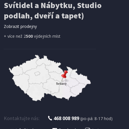
Svítidel a Nábytku, Studio
SÍŤ PROTI HMYZU
podlah, dveří a tapet)
ProGarden KO-CY5910600 Síť proti hmyzu do
dveří magnetická 210 x 100 cm
Zobrazit prodejny
+ více než 2
500
výdejních míst
IHNED K EXPEDICI
179 Kč
Přidat do košíku
Kontaktujte nás:
468 008 989
(po-pá: 8-17 hod)