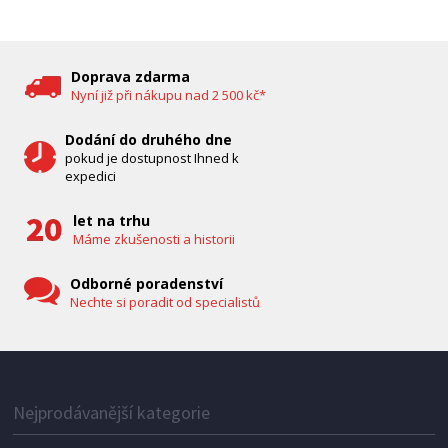
DĚTSKÁ CHŮVIČKA
Bravo B 5033
Doprava zdarma
Nyní již při nákupu nad 2 500 kč*
Dodání do druhého dne
pokud je dostupnost Ihned k
expedici
let na trhu
Máme zkušenosti a historii
Odborné poradenství
Nechte si poradit od specialistů
IHNED K EXPEDICI
1 287 Kč
Přidat do košíku
Nejprodávanější kategorie