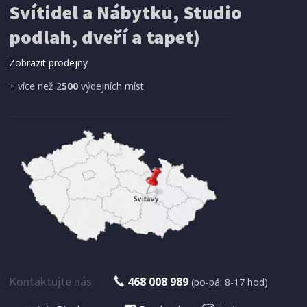
Svítidel a Nábytku, Studio
SÍŤ PROTI HMYZU
podlah, dveří a tapet)
ProGarden KO-CY5910600 Síť proti hmyzu do
dveří magnetická 210 x 100 cm
Zobrazit prodejny
+ více než 2
500
výdejních míst
IHNED K EXPEDICI
179 Kč
Přidat do košíku
Kontaktujte nás:
468 008 989
(po-pá: 8-17 hod)