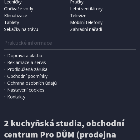
Ledničky
Pračky
Ohřívače vody
Letní ventilátory
NÁHRADNÍ SÁČKY DO VYSAVAČE
Koma KRA-SB02S (Multi Bag, S-BAG SMS)
Klimatizace
Televize
Tablety
Mobilní telefony
Sekačky na trávu
Zahradní nářadí
Praktické informace
Doprava a platba
Reklamace a servis
Prodloužená záruka
Obchodní podmínky
Ochrana osobních údajů
Nastavení cookies
Kontakty
IHNED K EXPEDICI
2 kuchyňská studia, obchodní
199 Kč
Přidat do košíku
centrum Pro DŮM (prodejna