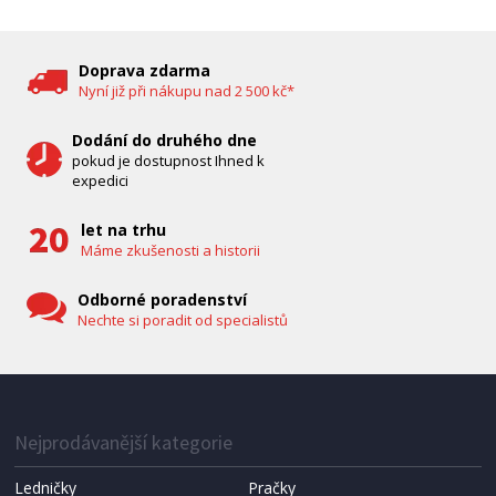
DĚTSKÁ CHŮVIČKA
Bravo B 5033
Doprava zdarma
Nyní již při nákupu nad 2 500 kč*
Dodání do druhého dne
pokud je dostupnost Ihned k
expedici
let na trhu
Máme zkušenosti a historii
Odborné poradenství
Nechte si poradit od specialistů
IHNED K EXPEDICI
1 287 Kč
Přidat do košíku
Nejprodávanější kategorie
Ledničky
Pračky