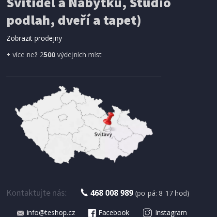
Svítidel a Nábytku, Studio
SÍŤ PROTI HMYZU
ProGarden KO-CY5910600 Síť proti hmyzu do
podlah, dveří a tapet)
dveří magnetická 210 x 100 cm
Zobrazit prodejny
+ více než 2
500
výdejních míst
IHNED K EXPEDICI
179 Kč
Přidat do košíku
Kontaktujte nás:
468 008 989
(po-pá: 8-17 hod)
info@teshop.cz
Facebook
Instagram