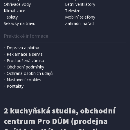
NÁHRADNÍ SÁČKY DO VYSAVAČE
Ohřívače vody
Letní ventilátory
Koma KRA-SB02S (Multi Bag, S-BAG SMS)
Klimatizace
Televize
Tablety
Mobilní telefony
Sekačky na trávu
Zahradní nářadí
Praktické informace
Doprava a platba
Reklamace a servis
Prodloužená záruka
Obchodní podmínky
Ochrana osobních údajů
Nastavení cookies
Kontakty
IHNED K EXPEDICI
2 kuchyňská studia, obchodní
199 Kč
Přidat do košíku
centrum Pro DŮM (prodejna