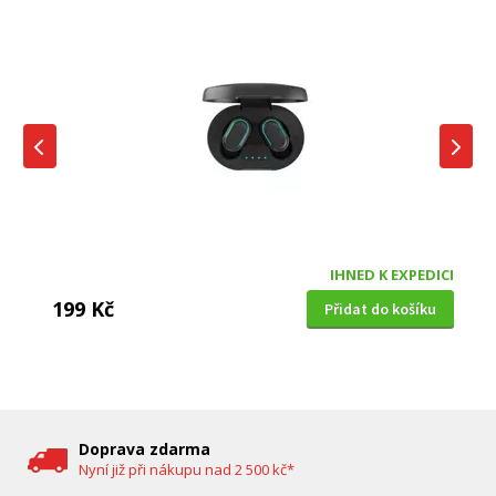
IHNED K EXPEDICI
199 Kč
Přidat do košíku
DĚTSKÁ CHŮVIČKA
Bravo B 5033
Doprava zdarma
Nyní již při nákupu nad 2 500 kč*