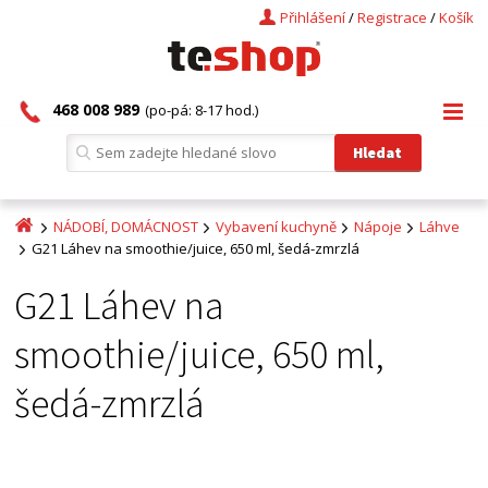
Přihlášení
/
Registrace
/
Košík
468 008 989
(po-pá: 8-17 hod.)
NÁDOBÍ, DOMÁCNOST
Vybavení kuchyně
Nápoje
Láhve
G21 Láhev na smoothie/juice, 650 ml, šedá-zmrzlá
G21 Láhev na
smoothie/juice, 650 ml,
šedá-zmrzlá