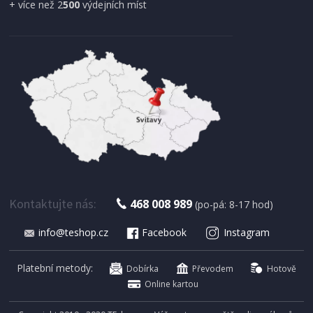
+ více než 2
500
výdejních míst
IHNED K EXPEDICI
179 Kč
Přidat do košíku
Kontaktujte nás:
468 008 989
(po-pá: 8-17 hod)
info@teshop.cz
Facebook
Instagram
SUŠIČKA OVOCE S ČASOVAČEM
Concept SO 1060 In Time
Platební metody:
Dobírka
Převodem
Hotově
Online kartou