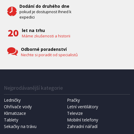
Dodání do druhého dne
pokud je dostupnost Ihned k
expedici
let na trhu
Máme zkušenosti a historii
Odborné poradenství
Nechte si poradit od specialistů
IHNED K EXPEDICI
1 287 Kč
Přidat do košíku
Nejprodávanější kategorie
Ledničky
Pračky
Ohřívače vody
Letní ventilátory
NÁHRADNÍ SÁČKY DO VYSAVAČE
Koma KRA-SB02S (Multi Bag, S-BAG SMS)
Klimatizace
Televize
Tablety
Mobilní telefony
Sekačky na trávu
Zahradní nářadí