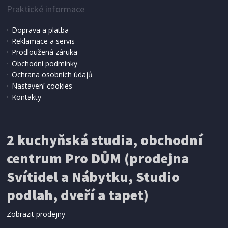
Praktické informace
Doprava a platba
Reklamace a servis
Prodloužená záruka
Obchodní podmínky
Ochrana osobních údajů
Nastavení cookies
Kontakty
IHNED K EXPEDICI
2 kuchyňská studia, obchodní
199 Kč
Přidat do košíku
centrum Pro DŮM (prodejna
Svítidel a Nábytku, Studio
SÍŤ PROTI HMYZU
podlah, dveří a tapet)
ProGarden KO-CY5910600 Síť proti hmyzu do
dveří magnetická 210 x 100 cm
Zobrazit prodejny