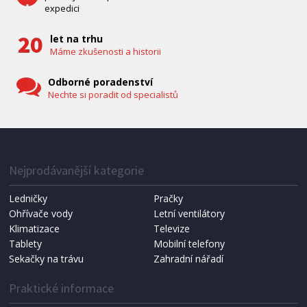
expedici
let na trhu
Máme zkušenosti a historii
Odborné poradenství
Nechte si poradit od specialistů
IHNED K EXPEDICI
1 287 Kč
Přidat do košíku
Nejprodávanější kategorie
Ledničky
Pračky
Ohřívače vody
Letní ventilátory
NÁHRADNÍ SÁČKY DO VYSAVAČE
Koma KRA-SB02S (Multi Bag, S-BAG SMS)
Klimatizace
Televize
Tablety
Mobilní telefony
Sekačky na trávu
Zahradní nářadí
Praktické informace