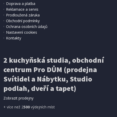
Doprava a platba
Reklamace a servis
Prodloužená záruka
Obchodní podmínky
Ochrana osobních údajů
Nastavení cookies
Kontakty
IHNED K EXPEDICI
2 kuchyňská studia, obchodní
199 Kč
Přidat do košíku
centrum Pro DŮM (prodejna
Svítidel a Nábytku, Studio
SÍŤ PROTI HMYZU
podlah, dveří a tapet)
ProGarden KO-CY5910600 Síť proti hmyzu do
dveří magnetická 210 x 100 cm
Zobrazit prodejny
+ více než 2
500
výdejních míst