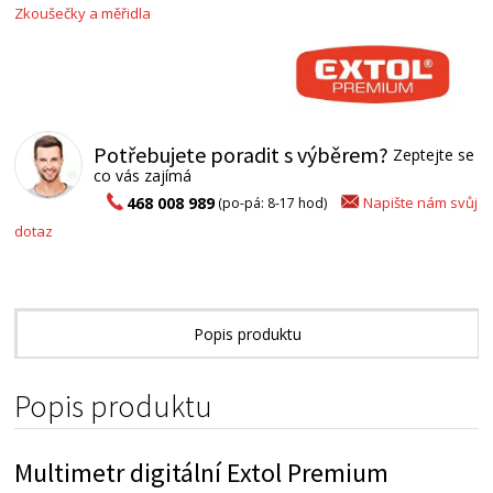
Zkoušečky a měřidla
Potřebujete poradit s výběrem?
Zeptejte se
co vás zajímá
Napište nám svůj
468 008 989
(po-pá: 8-17 hod)
dotaz
Popis produktu
Technické parametry
Popis produktu
Přílohy ke stažení
Multimetr digitální Extol Premium
Alternativní zboží