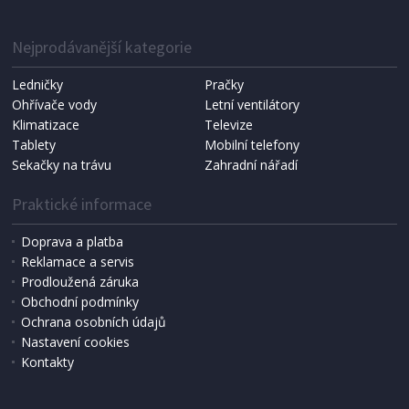
multimetru klešťového a zkoušečky AC napětí
Nejprodávanější kategorie
Ledničky
Pračky
Ohřívače vody
Letní ventilátory
Klimatizace
Televize
Tablety
Mobilní telefony
Sekačky na trávu
Zahradní nářadí
Praktické informace
Doprava a platba
Reklamace a servis
Prodloužená záruka
SKLADEM
Obchodní podmínky
750 Kč
Přidat do košíku
Ochrana osobních údajů
Nastavení cookies
Kontakty
DIGITÁLNÍ MULTIMETR
Extol Premium 8831252 tužka, True RMS,