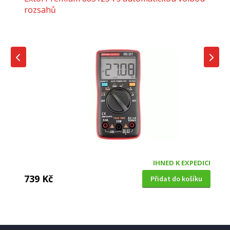
rozsahů
IHNED K EXPEDICI
739 Kč
Přidat do košíku
SADA DIGITÁLNÍHO MULTIMETRU, MULTIMETRU KLEŠŤOVÉHO A ZKOUŠEČKY
Total TMT43028 Sada digitálního multimetru,