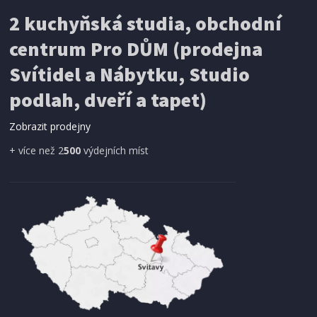
automatická volba rozsahů
2 kuchyňská studia, obchodní
centrum Pro DŮM (prodejna
Svítidel a Nábytku, Studio
podlah, dveří a tapet)
Zobrazit prodejny
+ více než 2
500
výdejních míst
SKLADEM
699 Kč
Přidat do košíku