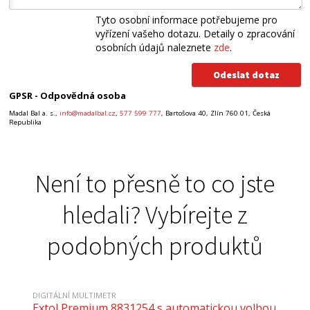
Tyto osobní informace potřebujeme pro
vyřízení vašeho dotazu. Detaily o zpracování
osobních údajů naleznete
zde
.
GPSR - Odpovědná osoba
Madal Bal a. s.,
info@madalbal.cz
,
577 599 777
, Bartošova 40, Zlín 760 01, Česká
Republika
Není to přesně to co jste
hledali? Vybírejte z
podobných produktů
DIGITÁLNÍ MULTIMETR
Extol Premium 8831254 s automatickou volbou