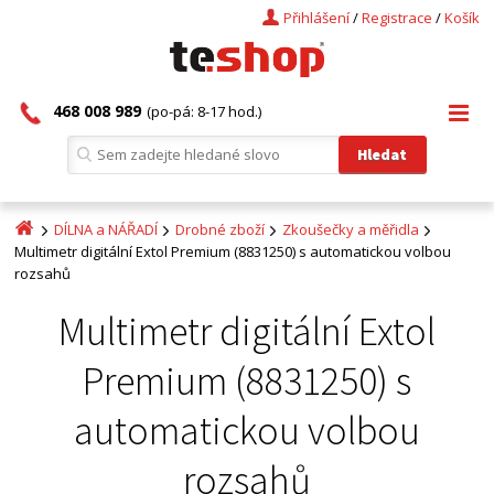
Přihlášení
/
Registrace
/
Košík
468 008 989
(po-pá: 8-17 hod.)
DÍLNA a NÁŘADÍ
Drobné zboží
Zkoušečky a měřidla
Multimetr digitální Extol Premium (8831250) s automatickou volbou
rozsahů
Multimetr digitální Extol
Premium (8831250) s
automatickou volbou
rozsahů