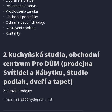
Doprava a platba
Reklamace a servis
Prodloužená záruka
SKLADEM
Obchodní podmínky
799 Kč
Přidat do košíku
Ochrana osobních údajů
Nastavení cookies
Kontakty
DIGITÁLNÍ MULTIMETR
Extol Premium 8831252 tužka, True RMS,
automatická volba rozsahů
2 kuchyňská studia, obchodní
centrum Pro DŮM (prodejna
Svítidel a Nábytku, Studio
podlah, dveří a tapet)
Zobrazit prodejny
+ více než 2
500
výdejních míst