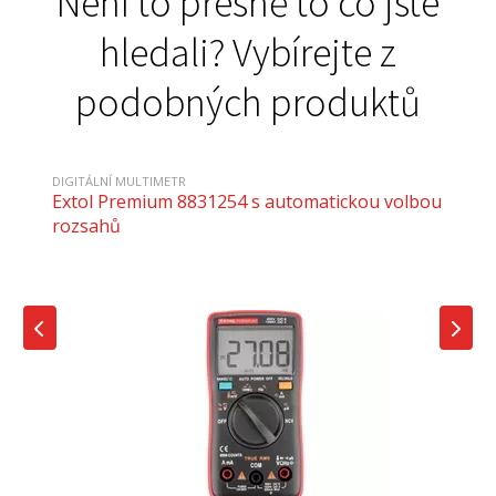
Není to přesně to co jste
hledali? Vybírejte z
podobných produktů
DIGITÁLNÍ MULTIMETR
Extol Premium 8831254 s automatickou volbou
rozsahů