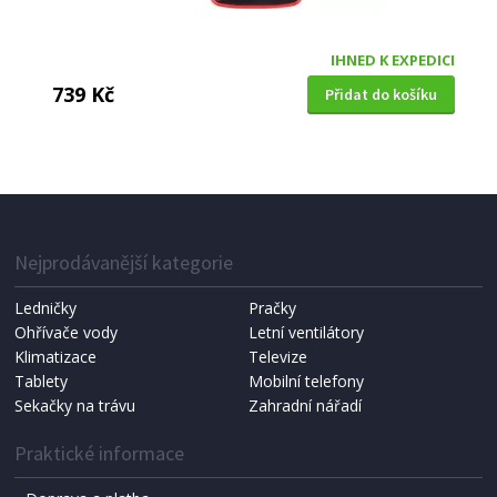
IHNED K EXPEDICI
739 Kč
Přidat do košíku
MULTIMETR DIGITÁLNÍ
Extol Premium (8831250) s automatickou volbou
rozsahů
Nejprodávanější kategorie
Ledničky
Pračky
Ohřívače vody
Letní ventilátory
Klimatizace
Televize
Tablety
Mobilní telefony
Sekačky na trávu
Zahradní nářadí
Praktické informace