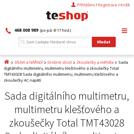
Přihlášení
/
Registrace
/
Košík
468 008 989
(po-pá: 8-17 hod.)
DÍLNA a NÁŘADÍ
Drobné zboží
Zkoušečky a měřidla
Sada
digitálního multimetru, multimetru klešťového a zkoušečky Total
TMT43028 Sada digitálního multimetru, multimetru klešťového a
zkoušečky AC napětí
Sada digitálního multimetru,
multimetru klešťového a
zkoušečky Total TMT43028