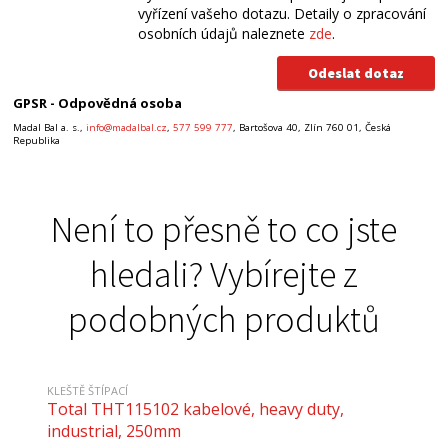
vyřízení vašeho dotazu. Detaily o zpracování
osobních údajů naleznete
zde
.
GPSR - Odpovědná osoba
Madal Bal a. s.,
info@madalbal.cz
,
577 599 777
, Bartošova 40, Zlín 760 01, Česká
Republika
Není to přesně to co jste
hledali? Vybírejte z
podobných produktů
KLEŠTĚ ŠTÍPACÍ
Total THT115102 kabelové, heavy duty,
industrial, 250mm