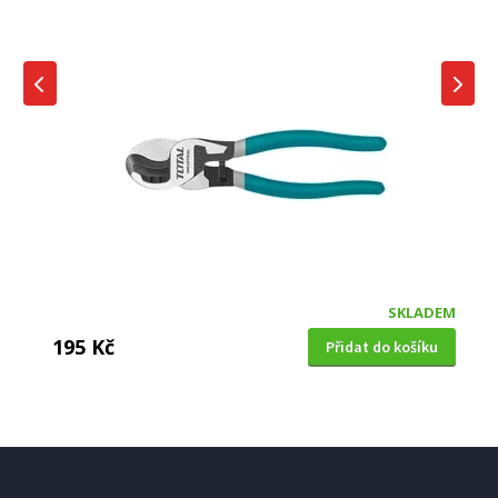
SKLADEM
195 Kč
Přidat do košíku
ŠTÍPACÍ KLEŠTĚ
Total THT27816S boční, Heavy duty, 200mm,
industrial