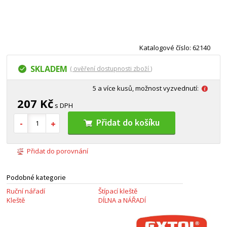
Katalogové číslo: 62140
SKLADEM
( ověření dostupnosti zboží )
5 a více kusů, možnost vyzvednutí:
207 Kč
s DPH
Přidat do košíku
Přidat do porovnání
Podobné kategorie
Ruční nářadí
Štípací kleště
Kleště
DÍLNA a NÁŘADÍ