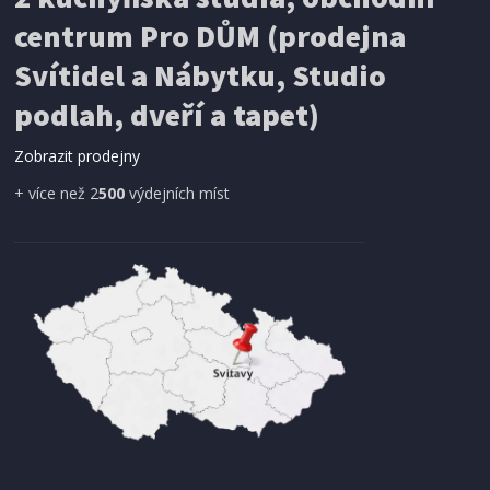
centrum Pro DŮM (prodejna
Svítidel a Nábytku, Studio
podlah, dveří a tapet)
Zobrazit prodejny
+ více než 2
500
výdejních míst
SKLADEM
234 Kč
Přidat do košíku
KLEŠTĚ SEEGER
Extol Premium (8813514) zahnuté vnější,
175mm, CrV