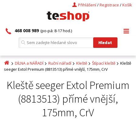
Přihlášení
/
Registrace
/
Košík
468 008 989
(po-pá: 8-17 hod.)
DÍLNA a NÁŘADÍ
Ruční nářadí
Kleště
Štípací kleště
Kleště
seeger Extol Premium (8813513) přímé vnější, 175mm, CrV
Kleště seeger Extol Premium
(8813513) přímé vnější,
175mm, CrV