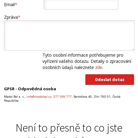
Email
*
Zpráva
*
Tyto osobní informace potřebujeme pro
vyřízení vašeho dotazu. Detaily o zpracování
osobních údajů naleznete
zde
.
GPSR - Odpovědná osoba
Madal Bal a. s.,
info@madalbal.cz
,
577 599 777
, Bartošova 40, Zlín 760 01, Česká
Republika
Není to přesně to co jste