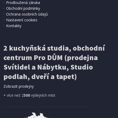
Prodloužená záruka
SKLADEM
Obchodní podmínky
44 Kč
Přidat do košíku
Ochrana osobních údajů
Nastavení cookies
Kontakty
VRTÁK VIDIOVÝ
Proline Vrták vidiový, 10 x 200 mm
2 kuchyňská studia, obchodní
centrum Pro DŮM (prodejna
Svítidel a Nábytku, Studio
podlah, dveří a tapet)
Zobrazit prodejny
+ více než 2
500
výdejních míst