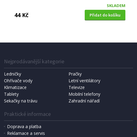
SKLADEM
44 Kč
Přidat do košíku
VRTÁK VIDIOVÝ
Proline Vrták vidiový SDS Plus, 12 x 350 mm
Nejprodávanější kategorie
Ledničky
Pračky
Ohřívače vody
Letní ventilátory
Klimatizace
Televize
Tablety
Mobilní telefony
Sekačky na trávu
Zahradní nářadí
Praktické informace
Doprava a platba
Reklamace a servis