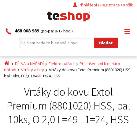
Přihlášení
/
Registrace
/
Košík
468 008 989
(po-pá: 8-17 hod.)
DÍLNA a NÁŘADÍ
Elektro nářadí
Příslušenství k elektro
nářadí
Vrtáky a bity
Vrtáky do kovu Extol Premium (8801020) HSS,
bal 10ks, O 2,0 L=49 L1=24, HSS
Vrtáky do kovu Extol
Premium (8801020) HSS, bal
10ks, O 2,0 L=49 L1=24, HSS