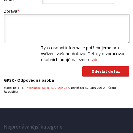
Zpráva
*
Tyto osobní informace potřebujeme pro
vyřízení vašeho dotazu. Detaily o zpracování
osobních údajů naleznete
zde
.
GPSR - Odpovědná osoba
Madal Bal a. s.,
info@madalbal.cz
,
577 599 777
, Bartošova 40, Zlín 760 01, Česká
Republika
Nejprodávanější kategorie