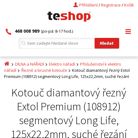
Přihlášení
/
Registrace
/
Košík
468 008 989
(po-pá: 8-17 hod.)
DÍLNA a NÁŘADÍ
Elektro nářadí
Příslušenství k elektro
nářadí
Řezné a brusné kotouče
Kotouč diamantový řezný Extol
Premium (108912) segmentový Long Life, 125x22,2mm, suché řezání
Kotouč diamantový řezný
Extol Premium (108912)
segmentový Long Life,
125x22,2mm, suché řezání