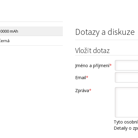
Dotazy a diskuze
30000 mAh
Černá
Vložit dotaz
Jméno a příjmení
*
Email
*
Zpráva
*
Tyto osobní
Detaily o z