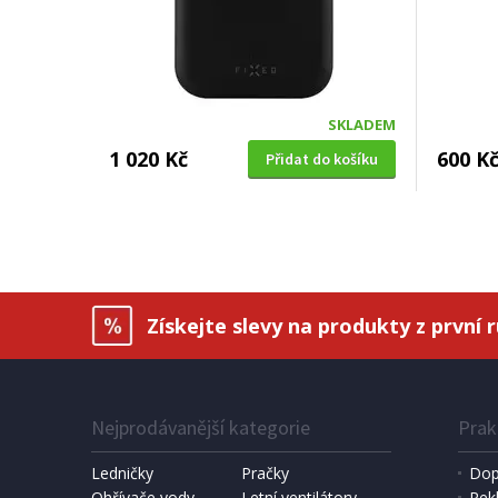
SKLADEM
1 020 Kč
600 K
Přidat do košíku
Získejte slevy na produkty z první 
Nejprodávanější kategorie
Prak
Ledničky
Pračky
Dop
Ohřívače vody
Letní ventilátory
Rek