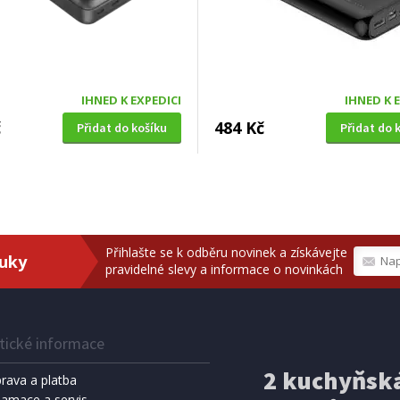
IHNED K EXPEDICI
IHNED K 
č
484 Kč
Přidat do košíku
Přidat do 
Přihlašte se k odběru novinek a získávejte
ruky
pravidelné slevy a informace o novinkách
tické informace
2 kuchyňská
rava a platba
lamace a servis