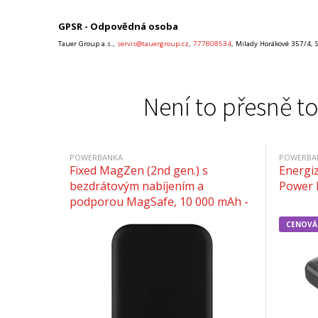
GPSR - Odpovědná osoba
Tauer Group a.s.,
servis@tauergroup.cz
,
777808534
, Milady Horákové 357/4, 
Není to přesně to
POWERBANKA
POWERBA
Fixed MagZen (2nd gen.) s
Energi
bezdrátovým nabíjením a
Power 
podporou MagSafe, 10 000 mAh -
černá
CENOVÁ