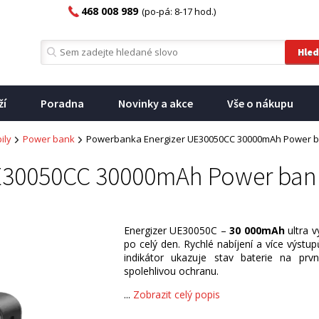
468 008 989
(po-pá: 8-17 hod.)
ží
Poradna
Novinky a akce
Vše o nákupu
ily
Power bank
Powerbanka Energizer UE30050CC 30000mAh Power b
E30050CC 30000mAh Power ban
Energizer UE30050C –
30 000mAh
ultra v
po celý den. Rychlé nabíjení a více výst
indikátor ukazuje stav baterie na pr
spolehlivou ochranu.
...
Zobrazit celý popis