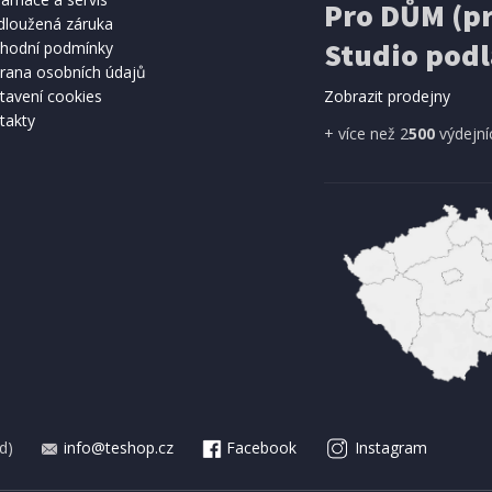
Pro DŮM (pr
dloužená záruka
Studio podl
hodní podmínky
rana osobních údajů
tavení cookies
Zobrazit prodejny
takty
+ více než 2
500
výdejní
d)
info@teshop.cz
Facebook
Instagram