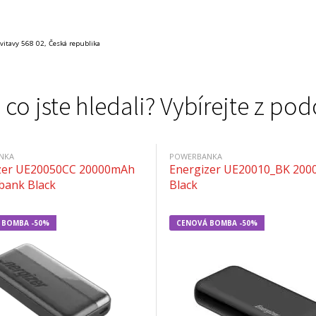
Svitavy 568 02, Česká republika
 co jste hledali? Vybírejte z 
NKA
POWERBANKA
zer UE20050CC 20000mAh
Energizer UE20010_BK 20
bank Black
Black
 BOMBA -50%
CENOVÁ BOMBA -50%