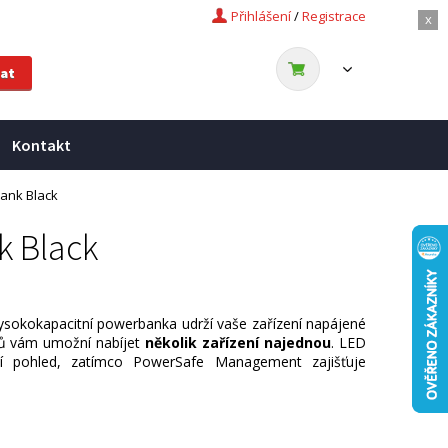
Přihlášení
/
Registrace
x
Kontakt
ank Black
k Black
ysokokapacitní powerbanka udrží vaše zařízení napájené
upů vám umožní nabíjet
několik zařízení najednou
. LED
vní pohled, zatímco PowerSafe Management zajišťuje