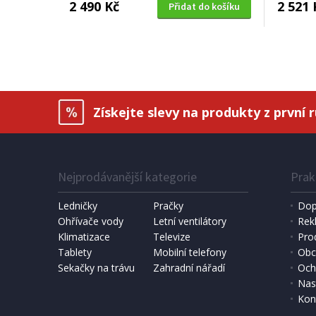
2 490 Kč
2 521 
Přidat do košíku
Získejte slevy na produkty z první 
Nejprodávanější kategorie
Prak
Ledničky
Pračky
Dop
Ohřívače vody
Letní ventilátory
Rek
Klimatizace
Televize
Pro
Tablety
Mobilní telefony
Obc
Sekačky na trávu
Zahradní nářadí
Och
Nas
Kon