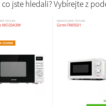
 co jste hledali? Vybírejte z 
NNÁ TROUBA
MIKROVLNNÁ TROUBA
je MO20A3W
Girmi FM0501
A ZDARMA
S