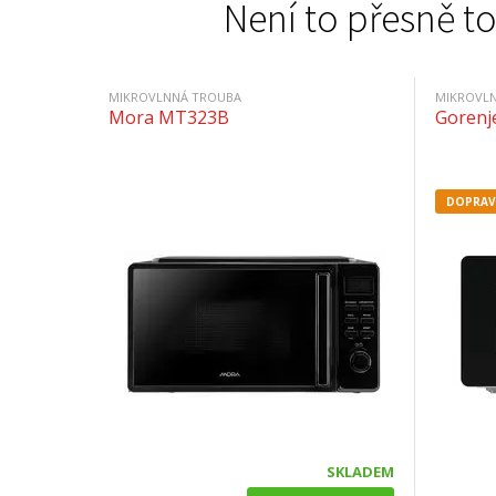
Není to přesně to
MIKROVLNNÁ TROUBA
MIKROVL
Mora MT323B
Goren
DOPRAV
SKLADEM