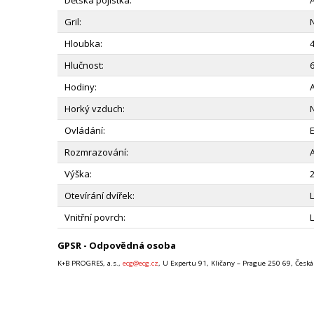
Dětská pojistka:
Gril:
Hloubka:
Hlučnost:
Hodiny:
Horký vzduch:
Ovládání:
Rozmrazování:
Výška:
Otevírání dvířek:
Vnitřní povrch:
GPSR - Odpovědná osoba
K+B PROGRES, a.s.,
ecg@ecg.cz
, U Expertu 91, Kličany – Prague 250 69, Česká