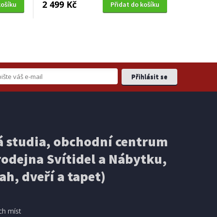
2 499 Kč
košíku
Přidat do košíku
 studia, obchodní centrum
odejna Svítidel a Nábytku,
ah, dveří a tapet)
ch míst