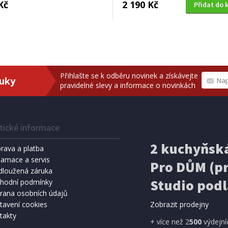
Kč
2 190 Kč
Přidat do 
Přihlašte se k odběru novinek a získávejte
ruky
pravidelné slevy a informace o novinkách
tické informace
2 kuchyňská
rava a platba
lamace a servis
Pro DŮM (pr
dloužená záruka
Studio podl
hodní podmínky
rana osobních údajů
tavení cookies
Zobrazit prodejny
takty
+ více než 2
500
výdejní