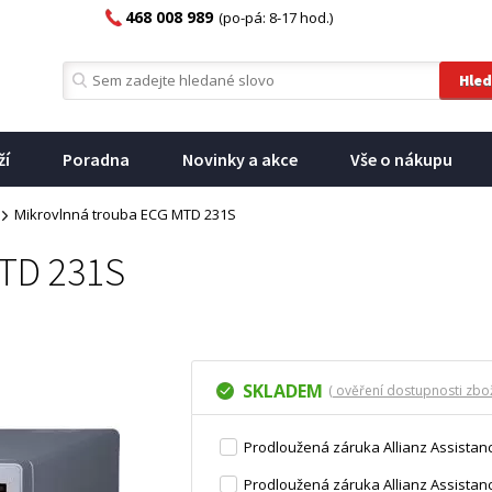
468 008 989
(po-pá: 8-17 hod.)
ží
Poradna
Novinky a akce
Vše o nákupu
Mikrovlnná trouba ECG MTD 231S
MTD 231S
SKLADEM
( ověření dostupnosti zbož
Prodloužená záruka Allianz Assistanc
Prodloužená záruka Allianz Assistanc