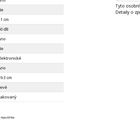
Ano
Tyto osobní
Ne
Detaily o z
41 cm
60 dB
Ano
Ne
Elektronické
Ano
29.3 cm
Levé
Lakovaný
 republika