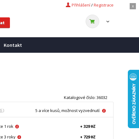
Přihlášení
/
Registrace
x
Kontakt
Katalogové číslo: 36032
í )
5 a více kusů, možnost vyzvednutí:
e 1 rok
+ 329 Kč
e 3 roky
+ 729 Kč