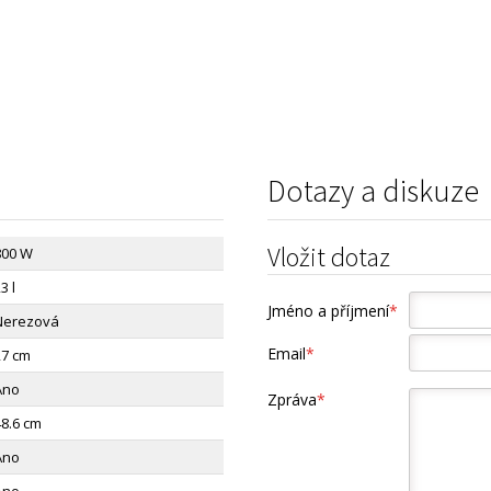
Dotazy a diskuze
Vložit dotaz
800 W
3 l
Jméno a příjmení
*
Nerezová
Email
*
27 cm
Ano
Zpráva
*
48.6 cm
Ano