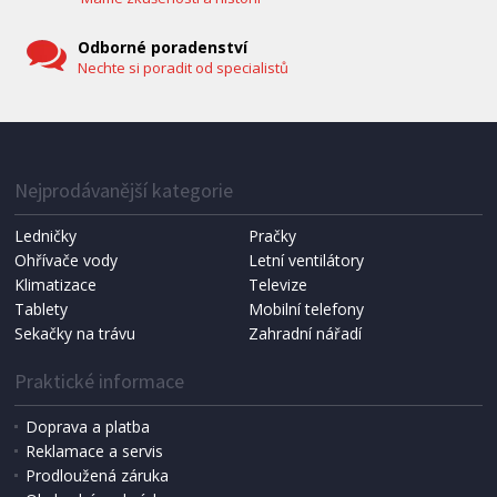
Odborné poradenství
Nechte si poradit od specialistů
IHNED K EXPEDICI
1 287 Kč
Přidat do košíku
Nejprodávanější kategorie
Ledničky
Pračky
Ohřívače vody
Letní ventilátory
NÁHRADNÍ SÁČKY DO VYSAVAČE
Koma KRA-SB02S (Multi Bag, S-BAG SMS)
Klimatizace
Televize
Tablety
Mobilní telefony
Sekačky na trávu
Zahradní nářadí
Praktické informace
Doprava a platba
Reklamace a servis
Prodloužená záruka