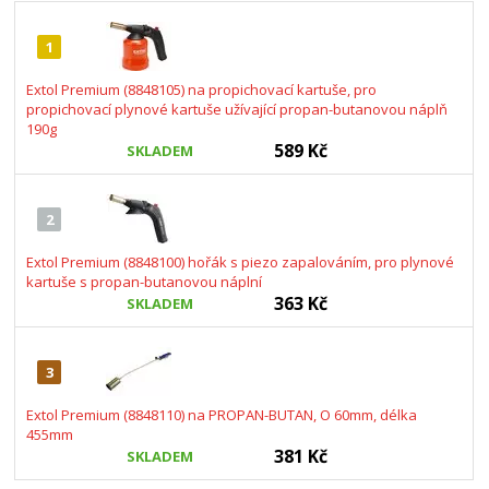
1
Extol Premium (8848105) na propichovací kartuše, pro
propichovací plynové kartuše užívající propan-butanovou náplň
190g
589 Kč
SKLADEM
2
Extol Premium (8848100) hořák s piezo zapalováním, pro plynové
kartuše s propan-butanovou náplní
363 Kč
SKLADEM
3
Extol Premium (8848110) na PROPAN-BUTAN, O 60mm, délka
455mm
381 Kč
SKLADEM