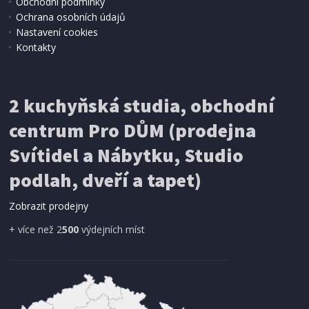
Obchodní podmínky
Ochrana osobních údajů
Nastavení cookies
Kontakty
IHNED K EXPEDICI
2 kuchyňská studia, obchodní
199 Kč
Přidat do košíku
centrum Pro DŮM (prodejna
Svítidel a Nábytku, Studio
SÍŤ PROTI HMYZU
podlah, dveří a tapet)
ProGarden KO-CY5910600 Síť proti hmyzu do
dveří magnetická 210 x 100 cm
Zobrazit prodejny
+ více než 2
500
výdejních míst