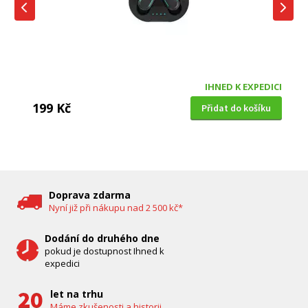
IHNED K EXPEDICI
199 Kč
Přidat do košíku
DĚTSKÁ CHŮVIČKA
Bravo B 5033
Doprava zdarma
Nyní již při nákupu nad 2 500 kč*
Dodání do druhého dne
pokud je dostupnost Ihned k
expedici
let na trhu
Máme zkušenosti a historii