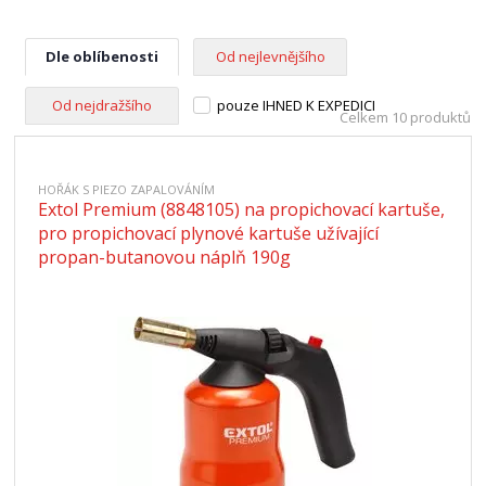
Dle oblíbenosti
Od nejlevnějšího
Od nejdražšího
pouze IHNED K EXPEDICI
Celkem 10 produktů
HOŘÁK S PIEZO ZAPALOVÁNÍM
Extol Premium (8848105) na propichovací kartuše,
pro propichovací plynové kartuše užívající
propan-butanovou náplň 190g