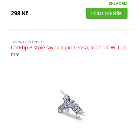
SKLADEM
298 Kč
Přidat do košíku
TAVNÁ LEPÍCÍ PISTOLE
Locktip Pistole tavná lepicí Lenka, malá, 20 W, O 7
mm