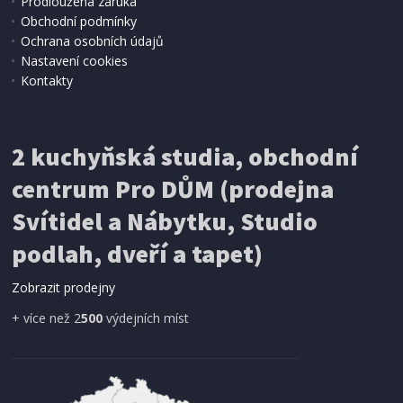
Prodloužená záruka
Obchodní podmínky
Ochrana osobních údajů
Nastavení cookies
Kontakty
IHNED K EXPEDICI
2 kuchyňská studia, obchodní
199 Kč
Přidat do košíku
centrum Pro DŮM (prodejna
Svítidel a Nábytku, Studio
SÍŤ PROTI HMYZU
podlah, dveří a tapet)
ProGarden KO-CY5910600 Síť proti hmyzu do
dveří magnetická 210 x 100 cm
Zobrazit prodejny
+ více než 2
500
výdejních míst