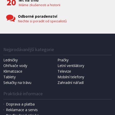
let na trhu
Máme zkušenosti a historii
Odborné poradenství
Nechte si poradit od specialistů
IHNED K EXPEDICI
1 287 Kč
Přidat do košíku
Nejprodávanější kategorie
Ledničky
Pračky
Ohřívače vody
Letní ventilátory
NÁHRADNÍ SÁČKY DO VYSAVAČE
Koma KRA-SB02S (Multi Bag, S-BAG SMS)
Klimatizace
Televize
Tablety
Mobilní telefony
Sekačky na trávu
Zahradní nářadí
Praktické informace
Doprava a platba
Reklamace a servis