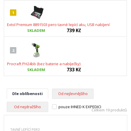
1
Extol Premium 8891503 pero tavné lepící aku, USB nabíjení
739 Kč
SKLADEM
2
Procraft PH24bb (bez baterie a nabíječky)
733 Kč
SKLADEM
Dle oblíbenosti
Od nejlevnějšího
Od nejdražšího
pouze IHNED K EXPEDICI
Celkem 19 produktů
TAVNÉ LEPÍCÍ PERO