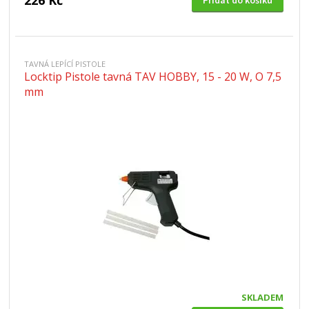
226 Kč
Přidat do košíku
TAVNÁ LEPÍCÍ PISTOLE
Locktip Pistole tavná TAV HOBBY, 15 - 20 W, O 7,5
mm
SKLADEM