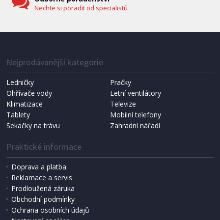
Nechte si poradit od specialistů
IHNED K EXPEDICI
1 287 Kč
Přidat do košíku
Nejprodávanější kategorie
Ledničky
Pračky
Ohřívače vody
Letní ventilátory
NÁHRADNÍ SÁČKY DO VYSAVAČE
Koma KRA-SB02S (Multi Bag, S-BAG SMS)
Klimatizace
Televize
Tablety
Mobilní telefony
Sekačky na trávu
Zahradní nářadí
Praktické informace
Doprava a platba
Reklamace a servis
Prodloužená záruka
Obchodní podmínky
Ochrana osobních údajů