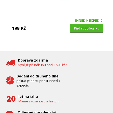
IHNED K EXPEDICI
199 Kč
Přidat do košíku
DĚTSKÁ CHŮVIČKA
Bravo B 5033
Doprava zdarma
Nyní již při nákupu nad 2 500 kč*
Dodání do druhého dne
pokud je dostupnost Ihned k
expedici
let na trhu
Máme zkušenosti a historii
Odborné poradenství