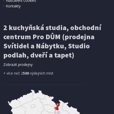
Nastavení cookies
Kontakty
IHNED K EXPEDICI
2 kuchyňská studia, obchodní
199 Kč
Přidat do košíku
centrum Pro DŮM (prodejna
Svítidel a Nábytku, Studio
SÍŤ PROTI HMYZU
podlah, dveří a tapet)
ProGarden KO-CY5910600 Síť proti hmyzu do
dveří magnetická 210 x 100 cm
Zobrazit prodejny
+ více než 2
500
výdejních míst