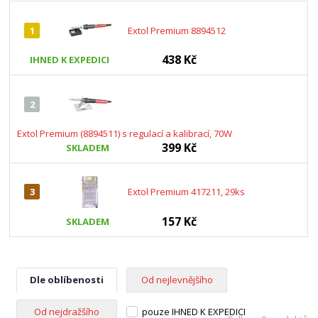
1
Extol Premium 8894512
438 Kč
IHNED K EXPEDICI
2
Extol Premium (8894511) s regulací a kalibrací, 70W
399 Kč
SKLADEM
3
Extol Premium 417211, 29ks
157 Kč
SKLADEM
Dle oblíbenosti
Od nejlevnějšího
Od nejdražšího
pouze IHNED K EXPEDICI