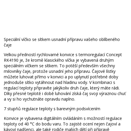
2 víčka
Digitální ovládání
Speciální víčko se sítkem usnadní přípravu vašeho oblíbeného
čaje
Velkou předností rychlovarné konvice s termoregulací Concept
RK4190 je, že kromě klasického víčka je vybavená druhým
speciálním víčkem se sítkem. To potěší především všechny
milovníky čaje, protože usnadní jeho přípravu. Čajové lístky
můžete luhovat přímo v konvici a po uplynutí potřebné doby
jednoduše sítko vytáhnout nad hladinu vody. V kombinaci s
regulací teploty připravíte jakýkoliv druh čaje, který máte rádi.
Díky přesné teplotě i době luhování získá čaj svoji výraznou chuť
a vy si ho vychutnáte opravdu naplno.
7 stupňů regulace teploty s barevným podsvícením
Konvice je vybavena digitálním ovládáním s možností regulace
teploty od 40 °C do bodu varu. To zajisté ocení nejen čajoví a
kávoví nadšenci, ale také rodiče malých dětí při přípravě