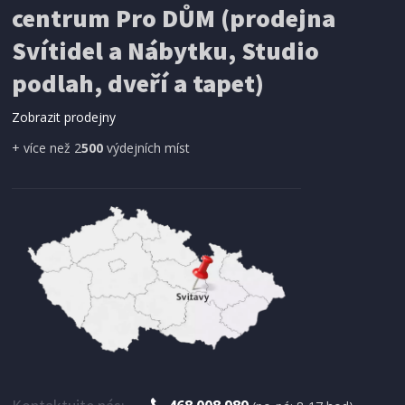
centrum Pro DŮM (prodejna
Svítidel a Nábytku, Studio
podlah, dveří a tapet)
Zobrazit prodejny
+ více než 2
500
výdejních míst
SKLADEM
948 Kč
Přidat do košíku
RYCHLOVARNÁ KONVICE
Severin WK 3468