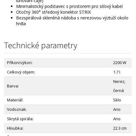
luhování čaje)
Minimalistický podstavec s prostorem pro síťový kabel
Otočný 360° středový konektor STRIX
Bezspirálová skleněná nádoba s nerezovou výztuží okolo
hrdla
Technické parametry
Příkon/výkon:
2200 W
Celkový objem:
1.7 l
Nerez,
Barva:
černá
Materiál:
Sklo
Vodoznak:
Ano
Skrytá spirála:
Ano
Hloubka:
22.3 cm