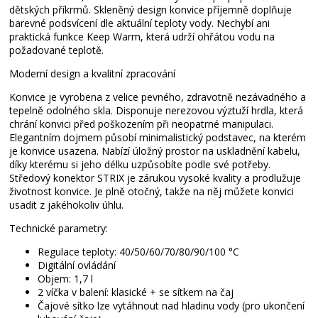
dětských příkrmů. Skleněný design konvice příjemně doplňuje
barevné podsvícení dle aktuální teploty vody. Nechybí ani
praktická funkce Keep Warm, která udrží ohřátou vodu na
požadované teplotě.
Moderní design a kvalitní zpracování
Konvice je vyrobena z velice pevného, zdravotně nezávadného a
tepelně odolného skla. Disponuje nerezovou výztuží hrdla, která
chrání konvici před poškozením při neopatrné manipulaci.
Elegantním dojmem působí minimalistický podstavec, na kterém
je konvice usazena. Nabízí úložný prostor na uskladnění kabelu,
díky kterému si jeho délku uzpůsobíte podle své potřeby.
Středový konektor STRIX je zárukou vysoké kvality a prodlužuje
životnost konvice. Je plně otočný, takže na něj můžete konvici
usadit z jakéhokoliv úhlu.
Technické parametry:
Regulace teploty: 40/50/60/70/80/90/100 °C
Digitální ovládání
Objem: 1,7 l
2 víčka v balení: klasické + se sítkem na čaj
Čajové sítko lze vytáhnout nad hladinu vody (pro ukončení