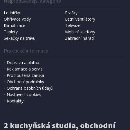
Nejprodávanější kategorie
Ledničky
Pračky
Ohřívače vody
Letní ventilátory
Klimatizace
Televize
Tablety
Mobilní telefony
Sekačky na trávu
Zahradní nářadí
Praktické informace
Doprava a platba
Reklamace a servis
Prodloužená záruka
SKLADEM
Obchodní podmínky
899 Kč
Přidat do košíku
Ochrana osobních údajů
Nastavení cookies
Kontakty
RYCHLOVERNÁ KONVICE
Thomson THKE07693R
2 kuchyňská studia, obchodní