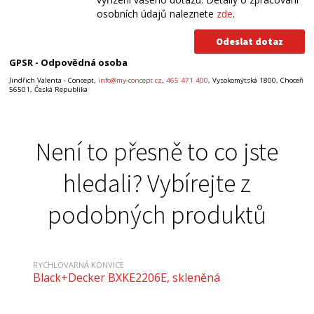
osobních údajů naleznete
zde
.
GPSR - Odpovědná osoba
Jindřich Valenta - Concept,
info@my-concept.cz
,
465 471 400
, Vysokomýtská 1800, Choceň
56501, Česká Republika
Není to přesně to co jste
hledali? Vybírejte z
podobných produktů
RYCHLOVARNÁ KONVICE
Black+Decker BXKE2206E, skleněná