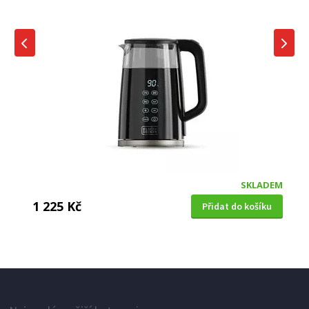
SKLADEM
1 225 Kč
Přidat do košíku
RYCHLOVARNÉ KONVICE
ECG RK 1766 Vintage Vanilla