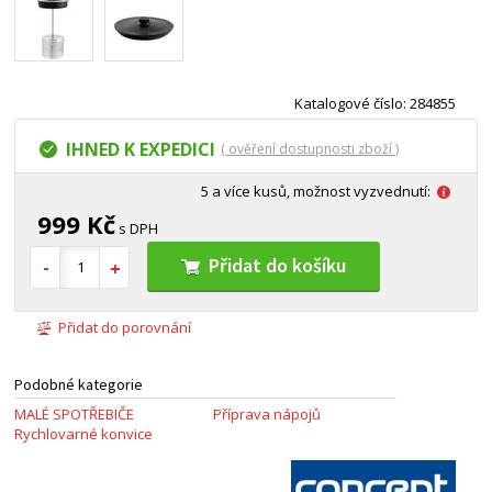
Katalogové číslo: 284855
IHNED K EXPEDICI
( ověření dostupnosti zboží )
5 a více kusů, možnost vyzvednutí:
999 Kč
s DPH
Přidat do košíku
Přidat do porovnání
Podobné kategorie
MALÉ SPOTŘEBIČE
Příprava nápojů
Rychlovarné konvice