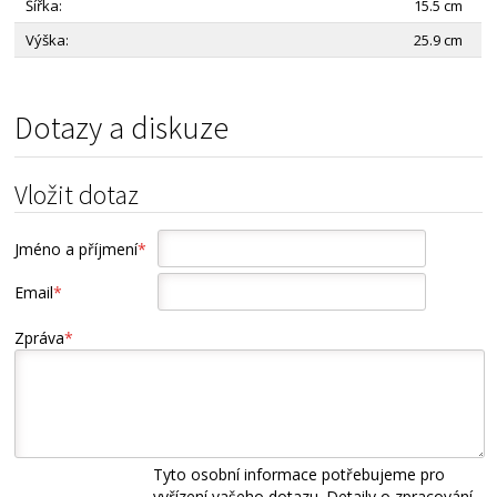
Šířka:
15.5 cm
Výška:
25.9 cm
Dotazy a diskuze
Vložit dotaz
Jméno a příjmení
*
Email
*
Zpráva
*
Tyto osobní informace potřebujeme pro
vyřízení vašeho dotazu. Detaily o zpracování