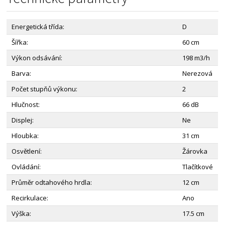
Energetická třída:
D
Šířka:
60 cm
Výkon odsávání:
198 m3/h
Barva:
Nerezová
Počet stupňů výkonu:
2
Hlučnost:
66 dB
Displej:
Ne
Hloubka:
31 cm
Osvětlení:
Žárovka
Ovládání:
Tlačítkové
Průměr odtahového hrdla:
12 cm
Recirkulace:
Ano
Výška:
17.5 cm