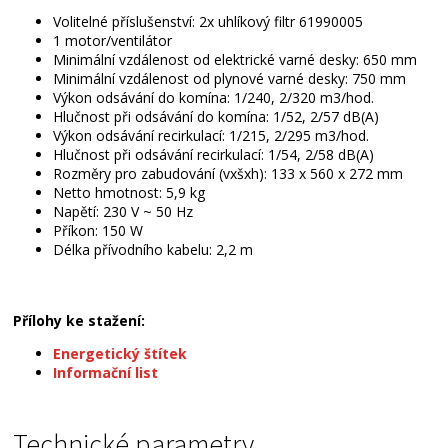
Volitelné příslušenství: 2x uhlíkový filtr 61990005
1 motor/ventilátor
Minimální vzdálenost od elektrické varné desky: 650 mm
Minimální vzdálenost od plynové varné desky: 750 mm
Výkon odsávání do komína: 1/240, 2/320 m3/hod.
Hlučnost při odsávání do komína: 1/52, 2/57 dB(A)
Výkon odsávání recirkulací: 1/215, 2/295 m3/hod.
Hlučnost při odsávání recirkulací: 1/54, 2/58 dB(A)
Rozměry pro zabudování (vxšxh): 133 x 560 x 272 mm
Netto hmotnost: 5,9 kg
Napětí: 230 V ~ 50 Hz
Příkon: 150 W
Délka přívodního kabelu: 2,2 m
Přílohy ke stažení:
Energetický štítek
Informační list
Technické parametry