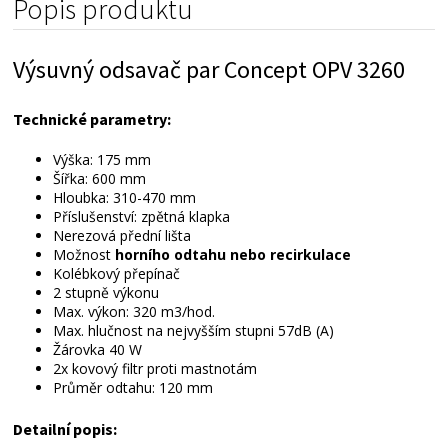
Popis produktu
Přílohy ke stažení
Výsuvný odsavač par Concept OPV 3260
Alternativní zboží
Technické parametry:
Výška: 175 mm
Šířka: 600 mm
Hloubka: 310-470 mm
Příslušenství: zpětná klapka
Nerezová přední lišta
Možnost
horního odtahu nebo recirkulace
Kolébkový přepínač
2 stupně výkonu
Max. výkon: 320 m3/hod.
Max. hlučnost na nejvyšším stupni 57dB (A)
Žárovka 40 W
2x kovový filtr proti mastnotám
Průměr odtahu: 120 mm
Detailní popis: