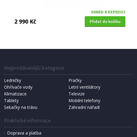
IHNED K EXPEDICI
2 990 Kč
Přidat do košíku
VÝSUVNÝ ODSAVAČ PAR
Candy CBT 625/2X + 5 let záruka na celý
spotřebič
Nejprodávanější kategorie
Ledničky
Pračky
ZÁRUKA 5 LET
Ohřívače vody
Letní ventilátory
Klimatizace
Televize
Tablety
Mobilní telefony
Sekačky na trávu
Zahradní nářadí
Praktické informace
Doprava a platba