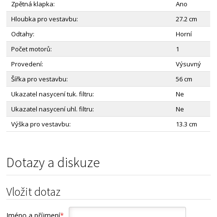
Zpětná klapka:
Ano
Hloubka pro vestavbu:
27.2 cm
Odtahy:
Horní
Počet motorů:
1
Provedení:
Výsuvný
Šířka pro vestavbu:
56 cm
Ukazatel nasycení tuk. filtru:
Ne
Ukazatel nasycení uhl. filtru:
Ne
Výška pro vestavbu:
13.3 cm
Dotazy a diskuze
Vložit dotaz
Jméno a příjmení
*