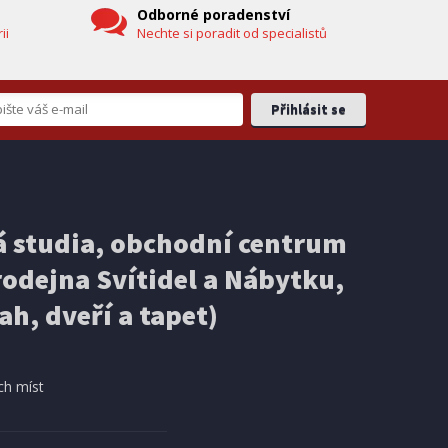
Odborné poradenství
ii
Nechte si poradit od specialistů
EXPEDICI
IHNED K EXPEDICI
3 499 Kč
 studia, obchodní centrum
košíku
Přidat do košíku
odejna Svítidel a Nábytku,
ELEKTRICKÁ KOLOBĚŽKA
Ducati PRO-III
ah, dveří a tapet)
DOPRAVA ZDARMA
ch míst
AKCE