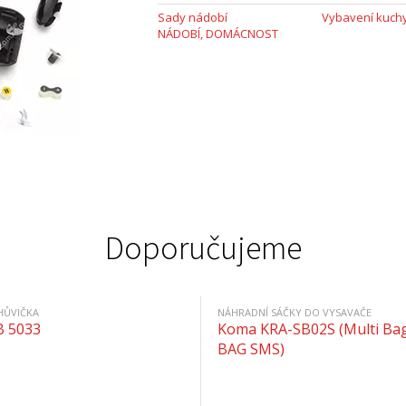
Sady nádobí
Vybavení kuch
NÁDOBÍ, DOMÁCNOST
Doporučujeme
HŮVIČKA
NÁHRADNÍ SÁČKY DO VYSAVAČE
B 5033
Koma KRA-SB02S (Multi Bag
BAG SMS)