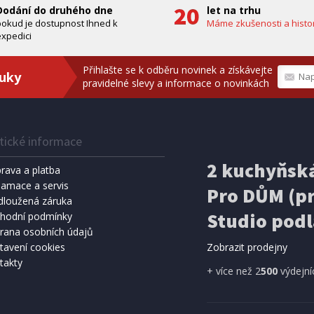
Dodání do druhého dne
let na trhu
pokud je dostupnost Ihned k
Máme zkušenosti a histor
xpedici
Přihlašte se k odběru novinek a získávejte
ruky
pravidelné slevy a informace o novinkách
tické informace
IHNED K EXPEDICI
IHNED K 
Kč
159 Kč
2 kuchyňská
Přidat do košíku
Přidat do 
rava a platba
lamace a servis
Pro DŮM (pr
SPRCHA
dloužená záruka
METEOSTANICE
8 l, černá (vč. teploměru)
ECG MS 300 White
Studio podl
hodní podmínky
rana osobních údajů
tavení cookies
Zobrazit prodejny
takty
A ZDARMA
+ více než 2
500
výdejní