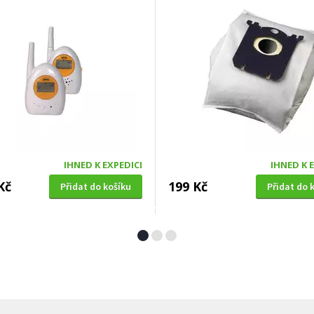
IHNED K EXPEDICI
IHNED K 
Kč
199 Kč
Přidat do košíku
Přidat do 
Á SEKAČKA S POJEZDEM
OKENNÍ SÍŤ PROTI HMYZU
4 SDX 5in1 + balení 0,6l
Extol Craft (99130), 150x18
zdarma)
bílá, PES
A ZDARMA
ZDARMA