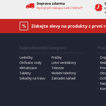
Doprava zdarma
Nyní již při nákupu nad 2 500 kč*
e
Získejte slevy na produkty z první 
Nejprodávanější kategorie
Prak
IHNED K EXPEDICI
1 190 Kč
6 490 
Přidat do košíku
Ledničky
Pračky
Dop
Ohřívače vody
Letní ventilátory
Rek
Klimatizace
DOMÁCÍ PEKÁRNA CHLEBA
Televize
SOLÁRNÍ 
Pro
Bravo B 4262
Hawaj 3
Tablety
Mobilní telefony
Obc
Sekačky na trávu
Zahradní nářadí
Och
Nas
Kon
DOPRAV