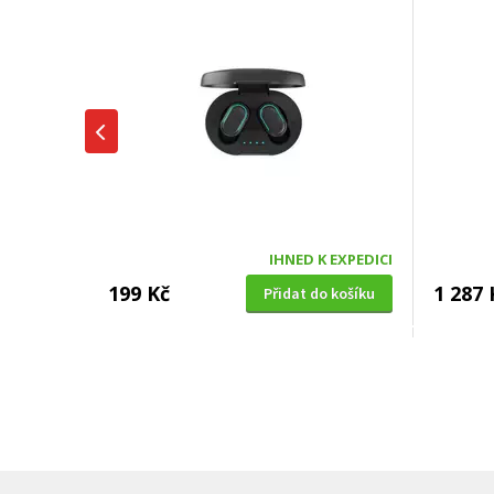
IHNED K EXPEDICI
199 Kč
1 287 
Přidat do košíku
SUŠIČKA OVOCE S ČASOVAČEM
BENZÍNOV
Concept SO 1060 In Time
VeGA 42
oleje (
DOPRAV
DÁREK 