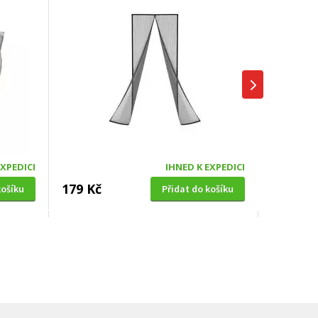
EXPEDICI
IHNED K EXPEDICI
179 Kč
košíku
Přidat do košíku
SOLÁRNÍ SPRCHA
0cm,
Hawaj UNO 38 L černá s dlouhou
hlavicí (vč. teploměru)
DOPRAVA ZDARMA