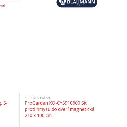
yně
SÍŤ PROTI HMYZU
, S-
ProGarden KO-CY5910600 Síť
proti hmyzu do dveří magnetická
210 x 100 cm