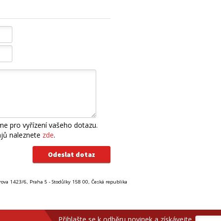
e pro vyřízení vašeho dotazu.
ajů naleznete
zde
.
rova 1423/6, Praha 5 - Stodůlky 158 00, Česká republika
Přihlašte se k odběru novinek a získávejte