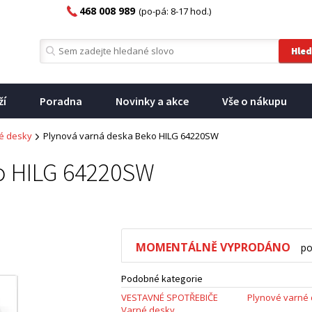
468 008 989
(po-pá: 8-17 hod.)
ží
Poradna
Novinky a akce
Vše o nákupu
é desky
Plynová varná deska Beko HILG 64220SW
o HILG 64220SW
MOMENTÁLNĚ VYPRODÁNO
po
Podobné kategorie
VESTAVNÉ SPOTŘEBIČE
Plynové varné
Varné desky