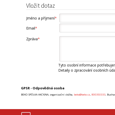
Vložit dotaz
Jméno a příjmení
*
Email
*
Zpráva
*
Tyto osobní informace potřebujem
Detaily o zpracování osobních úd
GPSR - Odpovědná osoba
BEKO SPÓLKA AKCYJNA, organizační složka,
beko@beko.cz
,
800350333
, Bucha