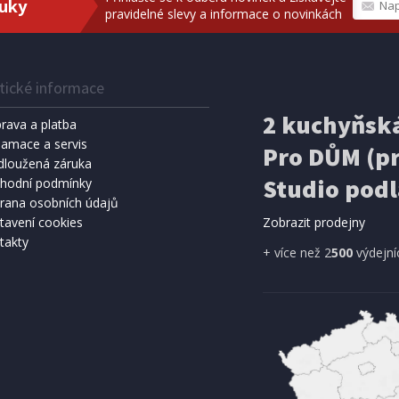
ruky
pravidelné slevy a informace o novinkách
tické informace
2 kuchyňská
rava a platba
lamace a servis
Pro DŮM (pr
dloužená záruka
Studio podl
hodní podmínky
rana osobních údajů
tavení cookies
Zobrazit prodejny
takty
+ více než 2
500
výdejní