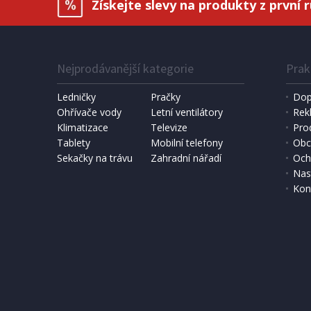
Získejte slevy na produkty z první 
Nejprodávanější kategorie
Prak
Ledničky
Pračky
Dop
Ohřívače vody
Letní ventilátory
Rek
Klimatizace
Televize
Pro
Tablety
Mobilní telefony
Obc
Sekačky na trávu
Zahradní nářadí
Och
Nas
Kon