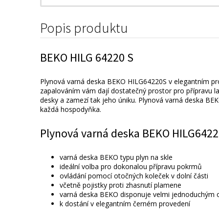
Popis produktu
BEKO HILG 64220 S
Plynová varná deska BEKO HILG64220S v elegantním prov
zapalováním vám dají dostatečný prostor pro přípravu l
desky a zamezí tak jeho úniku. Plynová varná deska BE
každá hospodyňka.
Plynová varná deska BEKO HILG64220S
varná deska BEKO typu plyn na skle
ideální volba pro dokonalou přípravu pokrmů
ovládání pomocí otočných koleček v dolní části
včetně pojistky proti zhasnutí plamene
varná deska BEKO disponuje velmi jednoduchým 
k dostání v elegantním černém provedení