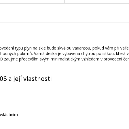
edení typu plyn na skle bude skvělou variantou, pokud vám při vaře
ahodných pokrmů. Varná deska je vybavena chytrou pojistkou, která v
KO zaujme především svým minimalistickým vzhledem v provedení čer
 a její vlastnosti
ovládáním