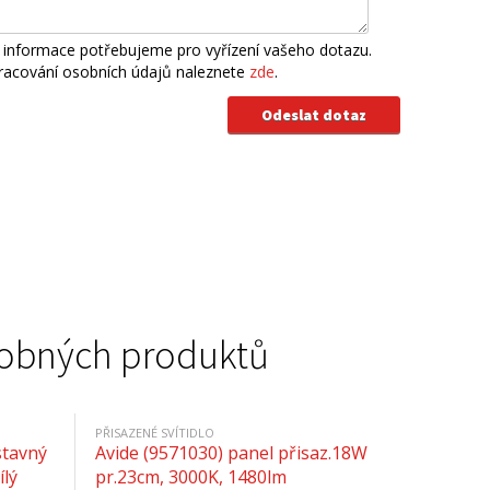
 informace potřebujeme pro vyřízení vašeho dotazu.
pracování osobních údajů naleznete
zde
.
podobných produktů
PŘISAZENÉ SVÍTIDLO
stavný
Avide (9571030) panel přisaz.18W
ílý
pr.23cm, 3000K, 1480lm