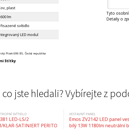
ov, plast
Tyto osobní
2600 lm
Detaily o z
řisazené svítidlo
Integrovaný LED modul
ský Písek 696 85, Česká republika
i štítky
 co jste hledali? Vybírejte z 
TROPNÍ SVÍTIDLO
VESTAVNÝ PANEL
4381 LED-LS/2
Emos ZV2142 LED panel ve
/KLAR-SATINIERT PERITO
bílý 13W 1180lm neutrální b