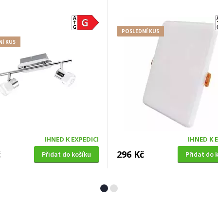
POSLEDNÍ KUS
Í KUS
IHNED K EXPEDICI
IHNED K 
č
296 Kč
Přidat do košíku
Přidat do 