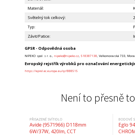
Materiál:
K
Světelný tok celkový:
Typ:
P
Závit/Patice:
GPSR - Odpovědná osoba
NIPEKO spol. s r. o.,
nipeko@nipeko.cz
,
518387138
, Velkomoravská 733, Morav
Evropský rejstřík výrobků pro označování energetickým
https://eprel.ec.europa.eu/qr/888515
Není to přesně to
PŘISAZENÉ SVÍTIDLO
BODOVÉ S
Avide (9571966) D118mm
Eglo 9
6W/37W, 420lm, CCT
CHROM