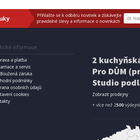
Přihlašte se k odběru novinek a získávejte
ruky
pravidelné slevy a informace o novinkách
tické informace
2 kuchyňská
rava a platba
lamace a servis
Pro DŮM (pr
dloužená záruka
Studio podl
hodní podmínky
rana osobních údajů
tavení cookies
Zobrazit prodejny
takty
+ více než 2
500
výdejní