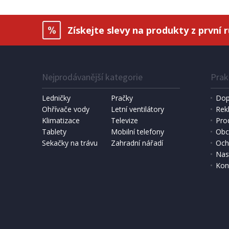
POSLEDNÍ KUS
Získejte slevy na produkty z první 
Nejprodávanější kategorie
Prak
Ledničky
Pračky
Dop
Ohřívače vody
Letní ventilátory
Rek
Klimatizace
Televize
Pro
SKLADEM
Tablety
Mobilní telefony
Obc
Sekačky na trávu
Zahradní nářadí
Och
300 Kč
Přidat do košíku
Nas
Kon