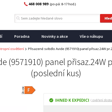
468 008 989
(po-pá: 8-17 hod.)
ží
Poradna
Novinky a akce
Vše o nákupu
tropní osvětlení
Přisazené svítidlo Avide (9571910) panel přisaz.24W pr
ide (9571910) panel přisaz.24W
(poslední kus)
IHNED K EXPEDICI
( ověření dostu