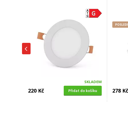
POSLEDN
SKLADEM
220 Kč
278 K
Přidat do košíku
PŘISAZENÉ SVÍTIDLO
Rabalux 71200 SHAUN2 24W,
2580lm, 4000K, d220mm, černá