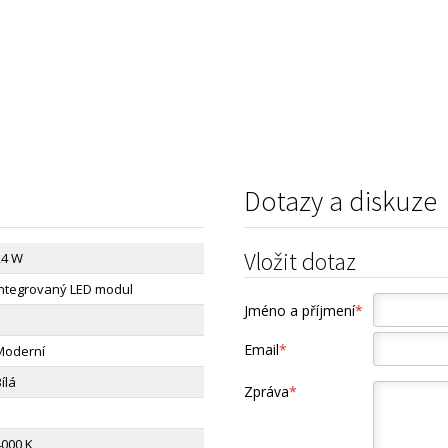
Dotazy a diskuze
Vložit dotaz
24 W
Integrovaný LED modul
Jméno a příjmení
*
Email
*
Moderní
ílá
Zpráva
*
4000 K