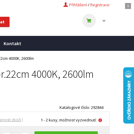
Přihlášení
/
Registrace
x
Kontakt
.22cm 4000K, 2600lm
 pr.22cm 4000K, 2600lm
Katalogové číslo: 292844
pnosti zboží )
1 - 2 kusy, možnost vyzvednutí: