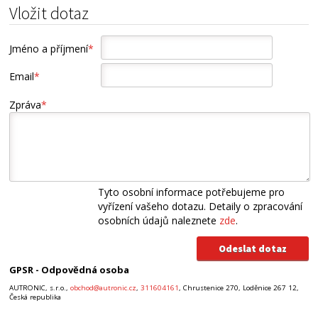
Vložit dotaz
Jméno a příjmení
*
Email
*
Zpráva
*
Tyto osobní informace potřebujeme pro
vyřízení vašeho dotazu. Detaily o zpracování
osobních údajů naleznete
zde
.
GPSR - Odpovědná osoba
AUTRONIC, s.r.o.,
obchod@autronic.cz
,
311604161
, Chrustenice 270, Loděnice 267 12,
Česká republika