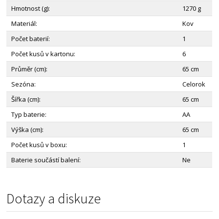
Hmotnost (g):
1270 g
Materiál:
Kov
Počet baterií:
1
Počet kusů v kartonu:
6
Průměr (cm):
65 cm
Sezóna:
Celorok
Šířka (cm):
65 cm
Typ baterie:
AA
Výška (cm):
65 cm
Počet kusů v boxu:
1
Baterie součástí balení:
Ne
Dotazy a diskuze