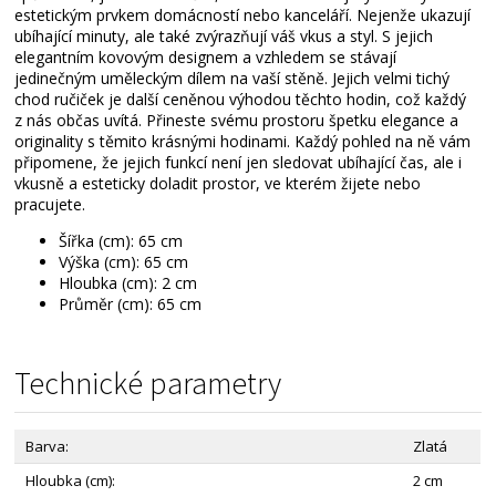
estetickým prvkem domácností nebo kanceláří. Nejenže ukazují
ubíhající minuty, ale také zvýrazňují váš vkus a styl. S jejich
elegantním kovovým designem a vzhledem se stávají
jedinečným uměleckým dílem na vaší stěně. Jejich velmi tichý
chod ručiček je další ceněnou výhodou těchto hodin, což každý
z nás občas uvítá. Přineste svému prostoru špetku elegance a
originality s těmito krásnými hodinami. Každý pohled na ně vám
připomene, že jejich funkcí není jen sledovat ubíhající čas, ale i
vkusně a esteticky doladit prostor, ve kterém žijete nebo
pracujete.
Šířka (cm): 65 cm
Výška (cm): 65 cm
Hloubka (cm): 2 cm
Průměr (cm): 65 cm
Technické parametry
Barva:
Zlatá
Hloubka (cm):
2 cm