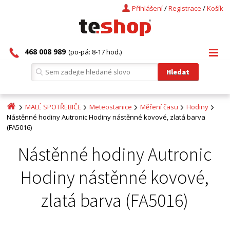
Přihlášení
/
Registrace
/
Košík
468 008 989
(po-pá: 8-17 hod.)
MALÉ SPOTŘEBIČE
Meteostanice
Měření času
Hodiny
Nástěnné hodiny Autronic Hodiny nástěnné kovové, zlatá barva
(FA5016)
Nástěnné hodiny Autronic
Hodiny nástěnné kovové,
zlatá barva (FA5016)