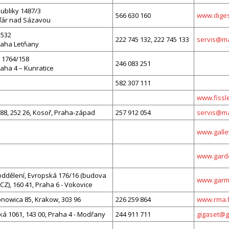
ubliky 1487/3
566 630 160
www.diges
Žďár nad Sázavou
 532
222 745 132, 222 745 133
servis@ma
raha Letňany
 1764/158
246 083 251
raha 4 – Kunratice
582 307 111
www.fissle
88, 252 26, Kosoř, Praha-západ
257 912 054
servis@m
www.gallet
www.garde
oddělení, Evropská 176/16 (budova
www.garmi
Z), 160 41, Praha 6 - Vokovice
onowica 85, Krakow, 303 96
226 259 864
www.rma.f
á 1061, 143 00, Praha 4 - Modřany
244 911 711
gigaset@g