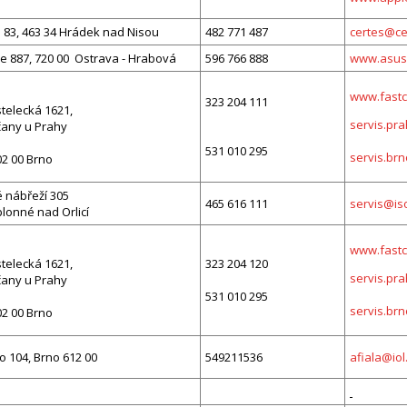
 83, 463 34 Hrádek nad Nisou
482 771 487
certes@ce
e 887, 720 00 Ostrava - Hrabová
596 766 888
www.asus
www.fastc
323 204 111
telecká 1621,
servis.pr
čany u Prahy
531 010 295
servis.brn
602 00 Brno
 nábřeží 305
465 616 111
servis@iso
blonné nad Orlicí
www.fastc
telecká 1621,
323 204 120
servis.pr
čany u Prahy
531 010 295
servis.brn
602 00 Brno
 104, Brno 612 00
549211536
afiala@iol