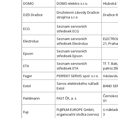
DOMO
DOMO-elektro s.r.o.
Hluboká 1
Družstevní závody Dražice-
DZD Dražice
Dražice 6
strojírna s.r.o
Seznam servisních
ECG
středisek ECG
Seznam servisních
ELECTROLU
Electrolux
středisek Electrolux
21, Praha
Seznam servisních
Epson
středisek Epson
Seznam servisních
Tř. T. Bat
ETA
středisek ETA
patro) Zl
Fagor
PERFEKT SERVIS spol. s.r.o.
Václavská
Servis elektrického nářadí
Extol
BAND SERV
Extol
Černokost
Fieldmann
FAST ČR, a. s.
01
FUJIFILM EUROPE GmbH,
U náklado
Fuji
organizační složka (servis)
3