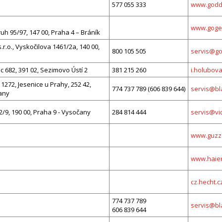
577 055 333
www.godde
www.gogen
uh 95/97, 147 00, Praha 4 – Bráník
.r.o., Vyskočilova 1461/2a, 140 00,
800 105 505
servis@go
682, 391 02, Sezimovo Ústí 2
381 215 260
i.holubov
1272, Jesenice u Prahy, 252 42,
774 737 789 (606 839 644)
servis@bl
čany
/9, 190 00, Praha 9 - Vysočany
284 814 444
servis@vi
www.guzza
www.haier
cz.hecht.c
774 737 789
servis@bl
606 839 644