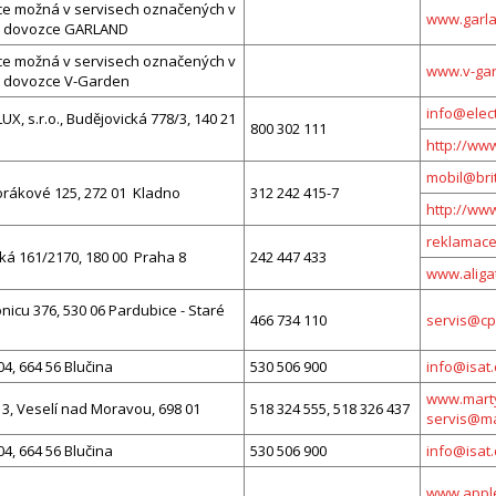
e možná v servisech označených v
www.garla
 dovozce GARLAND
e možná v servisech označených v
www.v-gar
 dovozce V-Garden
info@elect
X, s.r.o., Budějovická 778/3, 140 21
800 302 111
http://ww
mobil@bri
orákové 125, 272 01 Kladno
312 242 415-7
http://ww
reklamace
ká 161/2170, 180 00 Praha 8
242 447 433
www.aliga
icu 376, 530 06 Pardubice - Staré
466 734 110
servis@cp
04, 664 56 Blučina
530 506 900
info@isat.
www.marty
3, Veselí nad Moravou, 698 01
518 324 555, 518 326 437
servis@ma
04, 664 56 Blučina
530 506 900
info@isat.
www.apple