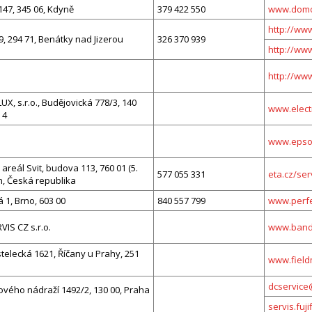
47, 345 06, Kdyně
379 422 550
www.domo-
http://ww
9, 294 71, Benátky nad Jizerou
326 370 939
http://www
http://www
X, s.r.o., Budějovická 778/3, 140
www.elect
 4
www.epson
i, areál Svit, budova 113, 760 01 (5.
577 055 331
eta.cz/ser
ín, Česká republika
 1, Brno, 603 00
840 557 799
www.perfe
IS CZ s.r.o.
www.bands
elecká 1621, Říčany u Prahy, 251
www.field
dcservice@
vého nádraží 1492/2, 130 00, Praha
servis.fuji