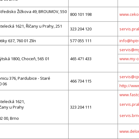
středisko Žižkova 49, BROUMOV, 550
800 101 198
www.cekoi
elecká 1621, Říčany u Prahy, 251
323 204 120
servis.pr
tiky 637, 760 01 Zlín
577 055 111
info@hptr
servis@my
tská 1800, Choceň, 565 01
465 471 433
www.my-co
servis@cp
icu 376, Pardubice - Staré
466 734 115
30 06
http://ww
www.fastc
telecká 1621,
servis.pr
íčany u Prahy
323 204 111
servis.brn
02 00, Brno
www.delon