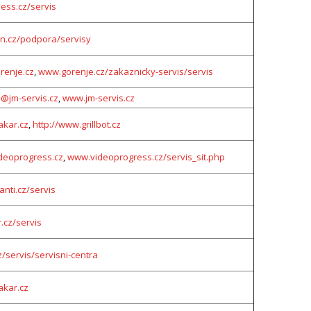
ss.cz/servis
.cz/podpora/servisy
renje.cz
,
www.gorenje.cz/zakaznicky-servis/servis
a@jm-servis.cz
,
www.jm-servis.cz
akar.cz
,
http://www.grillbot.cz
deoprogress.cz
,
www.videoprogress.cz/servis_sit.php
nti.cz/servis
.cz/servis
z/servis/servisni-centra
akar.cz