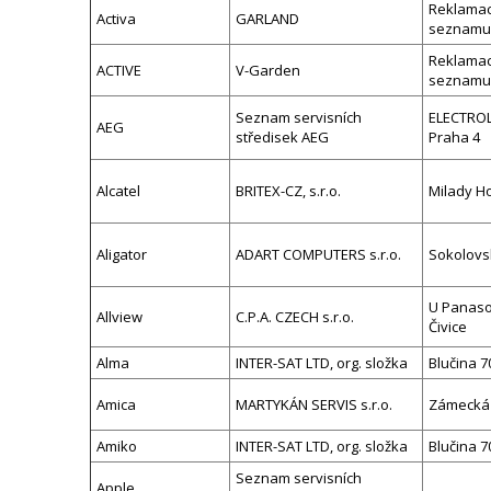
Reklamac
Activa
GARLAND
seznamu
Reklamac
ACTIVE
V-Garden
seznamu
Seznam servisních
ELECTROLU
AEG
středisek AEG
Praha 4
Alcatel
BRITEX-CZ, s.r.o.
Milady H
Aligator
ADART COMPUTERS s.r.o.
Sokolovs
U Panason
Allview
C.P.A. CZECH s.r.o.
Čivice
Alma
INTER-SAT LTD, org. složka
Blučina 7
Amica
MARTYKÁN SERVIS s.r.o.
Zámecká 
Amiko
INTER-SAT LTD, org. složka
Blučina 7
Seznam servisních
Apple