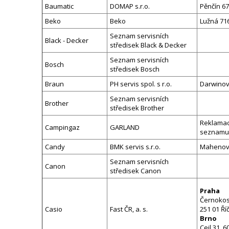
Baumatic
DOMAP s.r.o.
Pěnčín 67
Beko
Beko
Lužná 71
Seznam servisních
Black - Decker
středisek Black & Decker
Seznam servisních
Bosch
středisek Bosch
Braun
PH servis spol. s r.o.
Darwinov
Seznam servisních
Brother
středisek Brother
Reklamac
Campingaz
GARLAND
seznamu
Candy
BMK servis s.r.o.
Mahenova
Seznam servisních
Canon
středisek Canon
Praha
Černokos
Casio
Fast ČR, a. s.
251 01 Ří
Brno
Cejl 31, 