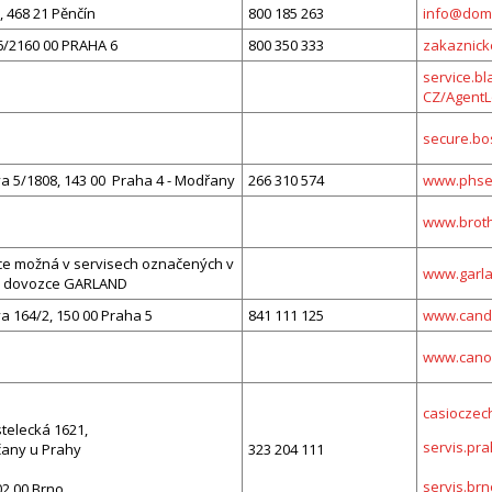
, 468 21 Pěnčín
800 185 263
info@dom
6/2160 00 PRAHA 6
800 350 333
zakaznic
service.b
CZ/AgentL
secure.bo
a 5/1808, 143 00 Praha 4 - Modřany
266 310 574
www.phser
www.broth
e možná v servisech označených v
www.garla
 dovozce GARLAND
 164/2, 150 00 Praha 5
841 111 125
www.cand
www.canon
casioczech
telecká 1621,
servis.pr
čany u Prahy
323 204 111
servis.brn
602 00 Brno