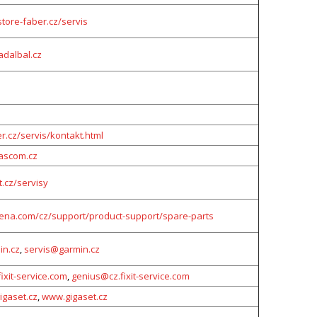
tore-faber.cz/servis
dalbal.cz
r.cz/servis/kontakt.html
ascom.cz
.cz/servisy
na.com/cz/support/product-support/spare-parts
n.cz
,
servis@garmin.cz
ixit-service.com
,
genius@cz.fixit-service.com
igaset.cz
,
www.gigaset.cz