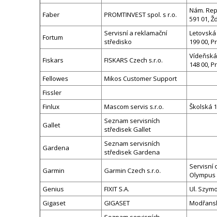
Nám. Rep
Faber
PROMTINVEST spol. s r.o.
591 01, 
Servisní a reklamační
Letovská
Fortum
středisko
199 00, P
Vídeňská
Fiskars
FISKARS Czech s.r.o.
148 00, P
Fellowes
Mikos Customer Support
Fissler
Finlux
Mascom servis s.r.o.
Školská 1
Seznam servisních
Gallet
středisek Gallet
Seznam servisních
Gardena
středisek Gardena
Servisní 
Garmin
Garmin Czech s.r.o.
Olympus C
Genius
FIXIT S.A.
Ul. Szym
Gigaset
GIGASET
Modřansk