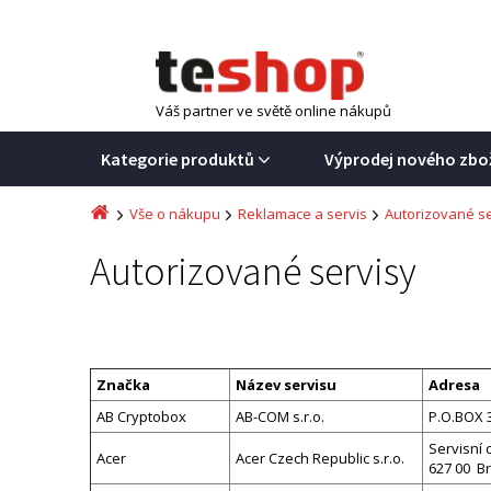
Váš partner ve světě online nákupů
Kategorie produktů
Výprodej nového zbo
Vše o nákupu
Reklamace a servis
Autorizované se
Autorizované servisy
Značka
Název servisu
Adresa
AB Cryptobox
AB-COM s.r.o.
P.O.BOX 3
Servisní 
Acer
Acer Czech Republic s.r.o.
627 00 Br