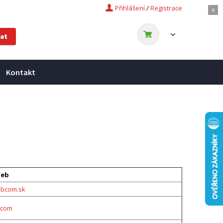
Přihlášení
/
Registrace
x
Kontakt
Web
abcom.sk
.com