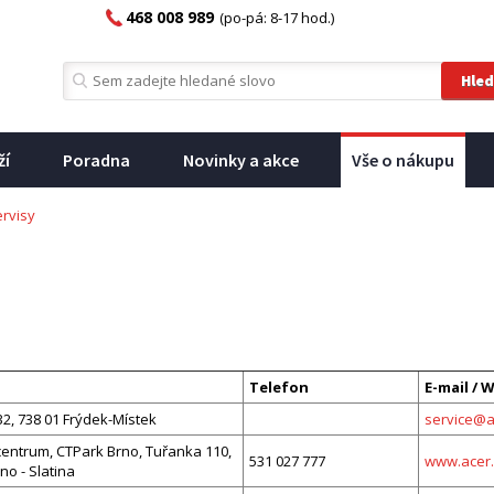
468 008 989
(po-pá: 8-17 hod.)
ží
Poradna
Novinky a akce
Vše o nákupu
rvisy
Telefon
E-mail / 
2, 738 01 Frýdek-Místek
service@
centrum, CTPark Brno, Tuřanka 110,
531 027 777
www.acer
no - Slatina