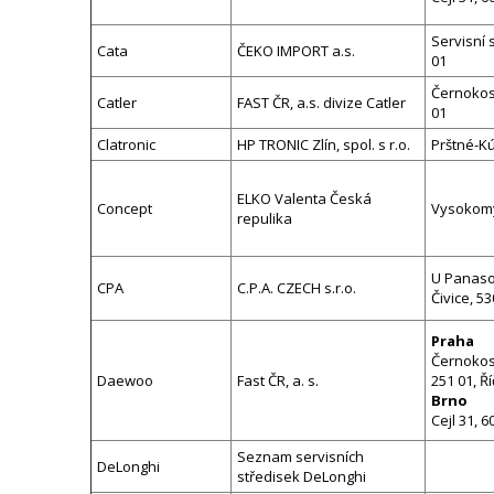
Servisní 
Cata
ČEKO IMPORT a.s.
01
Černokost
Catler
FAST ČR, a.s. divize Catler
01
Clatronic
HP TRONIC Zlín, spol. s r.o.
Prštné-Kú
ELKO Valenta Česká
Concept
Vysokomý
repulika
U Panason
CPA
C.P.A. CZECH s.r.o.
Čivice, 5
Praha
Černokos
Daewoo
Fast ČR, a. s.
251 01, Ř
Brno
Cejl 31, 6
Seznam servisních
DeLonghi
středisek DeLonghi