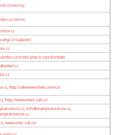
nd.cz/servisy
den.cz/servis
rolux.cz
w.aeg.cz/support/
tex.cz
w.britex.cz/index.php/o-nas/kontakt
@adart.cz
tor.cz
a.cz
,
http://allviewmobile.com/cz/
cz
,
http://www.inter-sat.cz/
kanservis.cz
,
info@martykanservis.cz
,
rtykanservis.cz
cz
,
www.inter-sat.cz/
.com/cz/