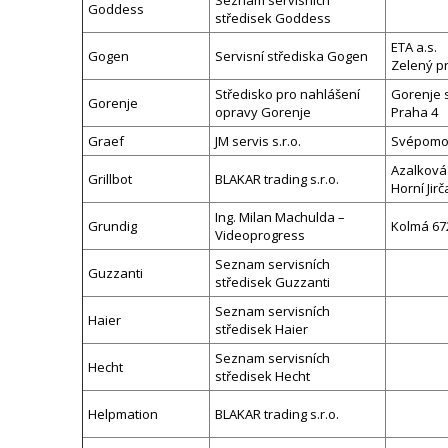
Seznam servisních
Goddess
středisek Goddess
ETA a.s.
Gogen
Servisní střediska Gogen
Zelený pr
Středisko pro nahlášení
Gorenje s
Gorenje
opravy Gorenje
Praha 4
Graef
JM servis s.r.o.
Svépomoc 
Azalková 
Grillbot
BLAKAR trading s.r.o.
Horní Jir
Ing. Milan Machulda –
Grundig
Kolmá 672
Videoprogress
Seznam servisních
Guzzanti
středisek Guzzanti
Seznam servisních
Haier
středisek Haier
Seznam servisních
Hecht
středisek Hecht
Helpmation
BLAKAR trading s.r.o.