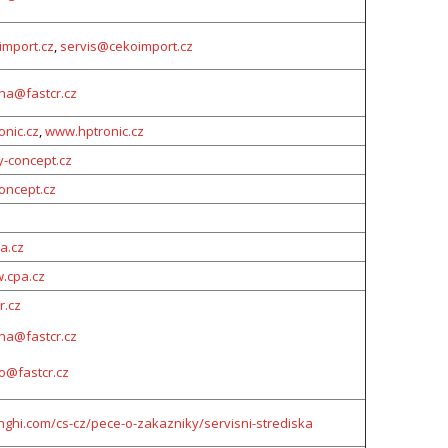
mport.cz
,
servis@cekoimport.cz
aha@fastcr.cz
onic.cz
,
www.hptronic.cz
-concept.cz
ncept.cz
a.cz
w.cpa.cz
r.cz
aha@fastcr.cz
o@fastcr.cz
ghi.com/cs-cz/pece-o-zakazniky/servisni-strediska