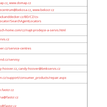
ap.cz
,
www.domap.cz
kecentrum@bekosa.cz
,
www.bekocr.cz
lackanddecker.cz/BD/CZ/cs-
ocator/SearchAgentLocators
sch-home.com/cz/najit-prodejce-a-servis.html
vis.cz
er.cz/service-centres
nd.cz/servisy
y-hoover.cz
,
candy-hoover@bmkservis.cz
.cz/support/consumer_products/repair.aspx
.fastcr.cz
aha@fastcr.cz
o@fastcr.cz