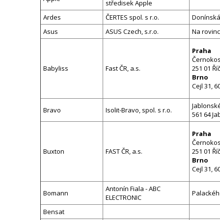
středisek Apple
Ardes
ČERTES spol. s r.o.
Donínská
Asus
ASUS Czech, s.r.o.
Na rovinc
Praha
Černokos
Babyliss
Fast ČR, a.s.
251 01 Ří
Brno
Cejl 31, 
Jablonské
Bravo
Isolit-Bravo, spol. s r.o.
561 64 Ja
Praha
Černokos
Buxton
FAST ČR, a.s.
251 01 Ří
Brno
Cejl 31, 
Antonín Fiala - ABC
Bomann
Palackého
ELECTRONIC
Bensat