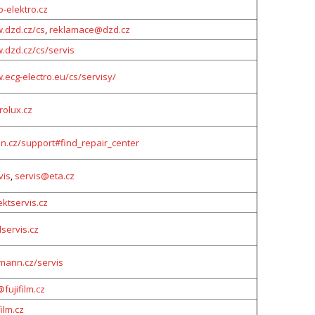
elektro.cz
w.dzd.cz/cs
,
reklamace@dzd.cz
.dzd.cz/cs/servis
.ecg-electro.eu/cs/servisy/
rolux.cz
.cz/support#find_repair_center
vis
,
servis@eta.cz
ktservis.cz
ervis.cz
mann.cz/servis
fujifilm.cz
film.cz