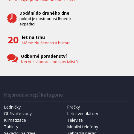
Dodání do druhého dne
pokud je dostupnost Ihned k
expedici
let na trhu
Máme zkušenosti a historii
Odborné poradenství
Nechte si poradit od specialistů
IHNED K EXPEDICI
1 287 Kč
Přidat do košíku
Nejprodávanější kategorie
Ledničky
Pračky
Ohřívače vody
Letní ventilátory
NÁHRADNÍ SÁČKY DO VYSAVAČE
Koma KRA-SB02S (Multi Bag, S-BAG SMS)
Klimatizace
Televize
Tablety
Mobilní telefony
Sekačky na trávu
Zahradní nářadí