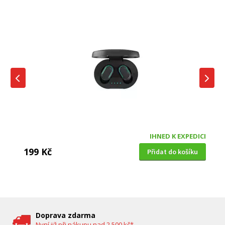
IHNED K EXPEDICI
199 Kč
Přidat do košíku
DĚTSKÁ CHŮVIČKA
Bravo B 5033
Doprava zdarma
Nyní již při nákupu nad 2 500 kč*