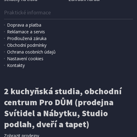
Praktické informace
Doprava a platba
Reklamace a servis
Prodloužená záruka
Obchodní podmínky
Ochrana osobních údajů
Nastavení cookies
Kontakty
IHNED K EXPEDICI
2 kuchyňská studia, obchodní
199 Kč
Přidat do košíku
centrum Pro DŮM (prodejna
Svítidel a Nábytku, Studio
SÍŤ PROTI HMYZU
podlah, dveří a tapet)
ProGarden KO-CY5910600 Síť proti hmyzu do
dveří magnetická 210 x 100 cm
Zobrazit prodejny