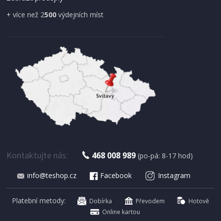
+ více než 2
500
výdejních míst
IHNED K EXPEDICI
179 Kč
Přidat do košíku
Kontaktujte nás:
468 008 989
(po-pá: 8-17 hod)
info@teshop.cz
Facebook
Instagram
SUŠIČKA OVOCE S ČASOVAČEM
Concept SO 1060 In Time
Platební metody:
Dobírka
Převodem
Hotově
Online kartou