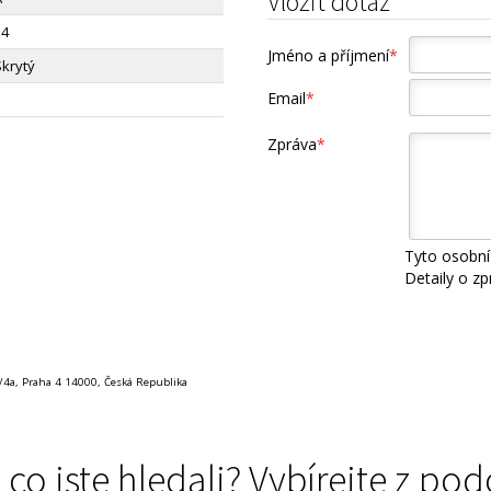
Vložit dotaz
14
Jméno a příjmení
*
Skrytý
Email
*
Zpráva
*
Tyto osobní
Detaily o z
1/4a, Praha 4 14000, Česká Republika
 co jste hledali? Vybírejte z 