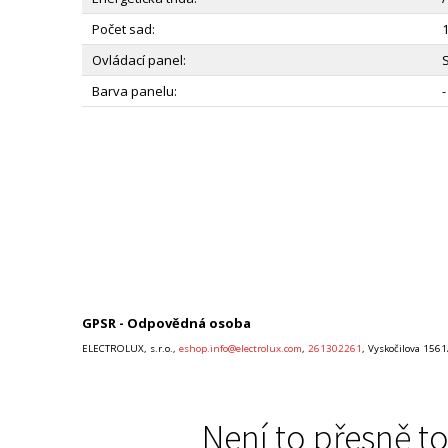
Počet sad:
Ovládací panel:
Barva panelu:
-
GPSR - Odpovědná osoba
ELECTROLUX, s.r.o.,
eshop.info@electrolux.com
,
261302261
, Vyskočilova 156
Není to přesně to