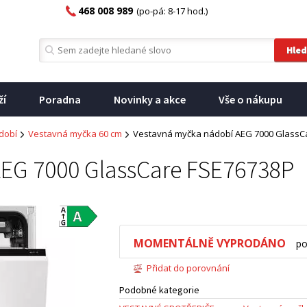
468 008 989
(po-pá: 8-17 hod.)
ží
Poradna
Novinky a akce
Vše o nákupu
dobí
Vestavná myčka 60 cm
Vestavná myčka nádobí AEG 7000 GlassC
EG 7000 GlassCare FSE76738P
MOMENTÁLNĚ VYPRODÁNO
po
Přidat do porovnání
Podobné kategorie