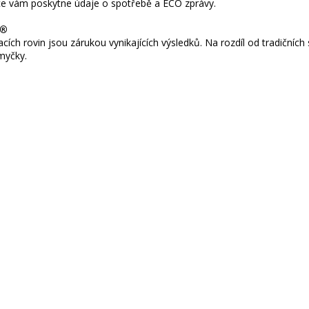
kace vám poskytne údaje o spotřebě a ECO zprávy.
n®
acích rovin jsou zárukou vynikajících výsledků. Na rozdíl od tradiční
myčky.