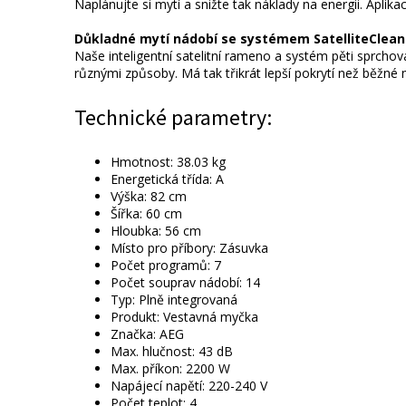
Naplánujte si mytí a snižte tak náklady na energii. Apli
Důkladné mytí nádobí se systémem SatelliteClea
Naše inteligentní satelitní rameno a systém pěti sprchov
různými způsoby. Má tak třikrát lepší pokrytí než běžné 
Technické parametry:
Hmotnost: 38.03 kg
Energetická třída: A
Výška: 82 cm
Šířka: 60 cm
Hloubka: 56 cm
Místo pro příbory: Zásuvka
Počet programů: 7
Počet souprav nádobí: 14
Typ: Plně integrovaná
Produkt: Vestavná myčka
Značka: AEG
Max. hlučnost: 43 dB
Max. příkon: 2200 W
Napájecí napětí: 220-240 V
Počet teplot: 4