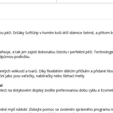
u péči. Držáky SoftGrip v horním koši drží sklenice šetrně, a přito
xuje, a tak jim zajistí dokonalou čistotu i perfektní péči. Technologi
odpůrnou podložku.
tých velikostí a tvarů. Díky flexibilním dělicím příčkám a přidané hlo
iní jako jsou vařečky, naběračky nebo šlehací metly.
bí
ect na dotykovém displeji zvolíte preferovanou dobu cyklu a Ecomet
ědné mytí nádobí. Získejte pomoc se zvolením správného programu na