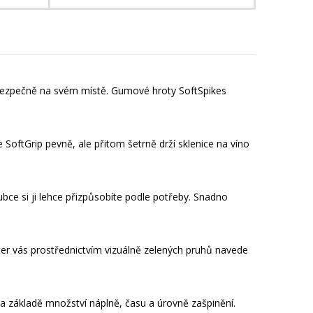
m bezpečně na svém místě. Gumové hroty SoftSpikes
e SoftGrip pevně, ale přitom šetrně drží sklenice na víno
ubce si ji lehce přizpůsobíte podle potřeby. Snadno
er vás prostřednictvím vizuálně zelených pruhů navede
 základě množství náplně, času a úrovně zašpinění.