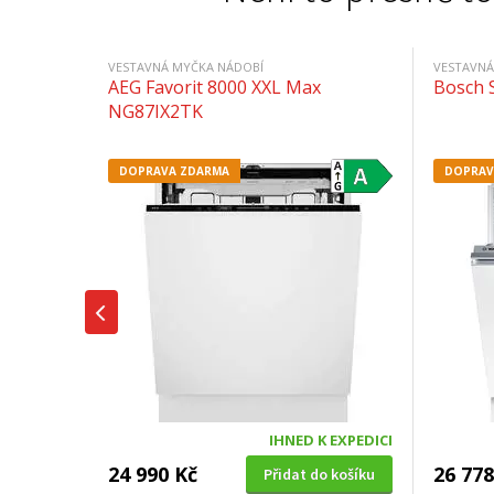
VESTAVNÁ MYČKA NÁDOBÍ
VESTAVNÁ
AEG Favorit 8000 XXL Max
Bosch
NG87IX2TK
DOPRAVA ZDARMA
DOPRAV
IHNED K EXPEDICI
24 990 Kč
26 778
Přidat do košíku