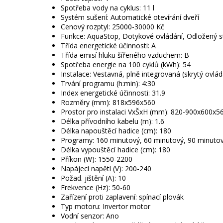
Spotřeba vody na cyklus: 11 l
Systém sušení: Automatické otevírání dveří
Cenový rozptyl: 25000-30000 Kč
Funkce: AquaStop, Dotykové ovládání, Odložený sta
Třída energetické účinnosti: A
Třída emisí hluku šířeného vzduchem: B
Spotřeba energie na 100 cyklů (kWh): 54
Instalace: Vestavná, plně integrovaná (skrytý ovlád
Trvání programu (h:min): 4:30
Index energetické účinnosti: 31.9
Rozměry (mm): 818x596x560
Prostor pro instalaci VxŠxH (mm): 820-900x600x5
Délka přívodního kabelu (m): 1.6
Délka napouštěcí hadice (cm): 180
Programy: 160 minutový, 60 minutový, 90 minutov
Délka vypouštěcí hadice (cm): 180
Příkon (W): 1550-2200
Napájecí napětí (V): 200-240
Požad. jištění (A): 10
Frekvence (Hz): 50-60
Zařízení proti zaplavení: spínací plovák
Typ motoru: Invertor motor
Vodní senzor: Ano