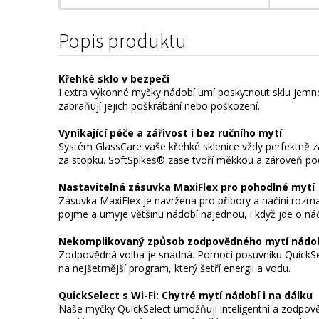
Popis produktu
Křehké sklo v bezpečí
I extra výkonné myčky nádobí umí poskytnout sklu jemno
zabraňují jejich poškrábání nebo poškození.
Vynikající péče a zářivost i bez ručního mytí
Systém GlassCare vaše křehké sklenice vždy perfektně zafi
za stopku. SoftSpikes® zase tvoří měkkou a zároveň p
Nastavitelná zásuvka MaxiFlex pro pohodlné mytí
Zásuvka MaxiFlex je navržena pro příbory a náčiní rozmani
pojme a umyje většinu nádobí najednou, i když jde o náč
Nekomplikovaný způsob zodpovědného mytí nádo
Zodpovědná volba je snadná. Pomocí posuvníku QuickSel
na nejšetrnější program, který šetří energii a vodu.
QuickSelect s Wi-Fi: Chytré mytí nádobí i na dálku
Naše myčky QuickSelect umožňují inteligentní a zodpov