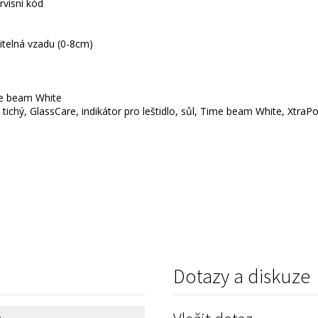
rvisní kód
vitelná vzadu (0-8cm)
ime beam White
 tichý, GlassCare, indikátor pro leštidlo, sůl, Time beam White, XtraPo
Dotazy a diskuze
A