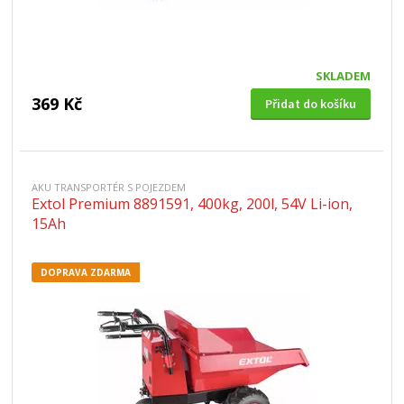
SKLADEM
369 Kč
Přidat do košíku
AKU TRANSPORTÉR S POJEZDEM
Extol Premium 8891591, 400kg, 200l, 54V Li-ion,
15Ah
DOPRAVA ZDARMA