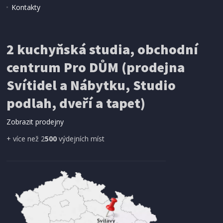
Kontakty
IHNED K EXPEDICI
2 kuchyňská studia, obchodní
199 Kč
Přidat do košíku
centrum Pro DŮM (prodejna
Svítidel a Nábytku, Studio
SÍŤ PROTI HMYZU
podlah, dveří a tapet)
ProGarden KO-CY5910600 Síť proti hmyzu do
dveří magnetická 210 x 100 cm
Zobrazit prodejny
+ více než 2
500
výdejních míst