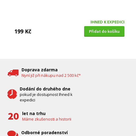
IHNED K EXPEDICI
199 Kč
Přidat do košíku
DĚTSKÁ CHŮVIČKA
Bravo B 5033
Doprava zdarma
Nyní již při nákupu nad 2 500 kč*
Dodání do druhého dne
pokud je dostupnost Ihned k
expedici
let na trhu
Máme zkušenosti a historii
Odborné poradenství