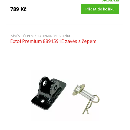
SKLADEM
789 Kč
Přidat do košíku
ZÁVĚS S ČEPEM K ZAHRADNÍMU VOZÍKU
Extol Premium 8891591E závěs s čepem