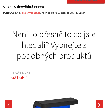
GPSR - Odpovědná osoba
PENTA CZ s.r.o.,
dealer@penta.cz
, Kosmetická 450, katovice 38711, Czech
Není to přesně to co jste
hledali? Vybírejte z
podobných produktů
LAPAČ HMYZU
G21 GF-4