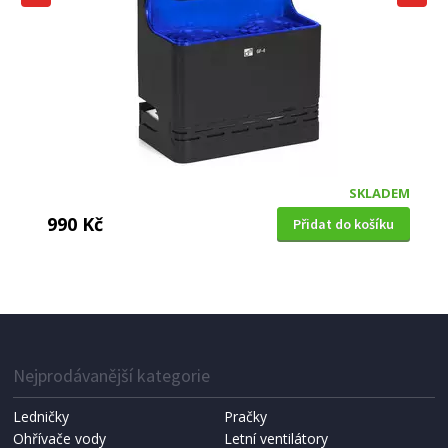
SKLADEM
990 Kč
Přidat do košíku
VÁBNIČKA NA KOMÁRY
Jata Mostrap MATR0120
Nejprodávanější kategorie
Ledničky
Pračky
Ohřívače vody
Letní ventilátory