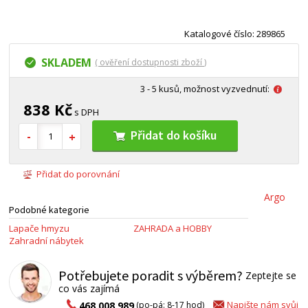
Katalogové číslo: 289865
SKLADEM
( ověření dostupnosti zboží )
3 - 5 kusů, možnost vyzvednutí:
838 Kč
s DPH
Přidat do košíku
Přidat do porovnání
Argo
Podobné kategorie
Lapače hmyzu
ZAHRADA a HOBBY
Zahradní nábytek
Potřebujete poradit s výběrem?
Zeptejte se
co vás zajímá
Napište nám svůj
468 008 989
(po-pá: 8-17 hod)