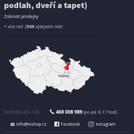
podlah, dveří a tapet)
Zobrazit prodejny
+ více než 2
500
výdejních míst
Kontaktujte nás:
468 008 989
(po-pá: 8-17 hod)
info@teshop.cz
Facebook
Instagram