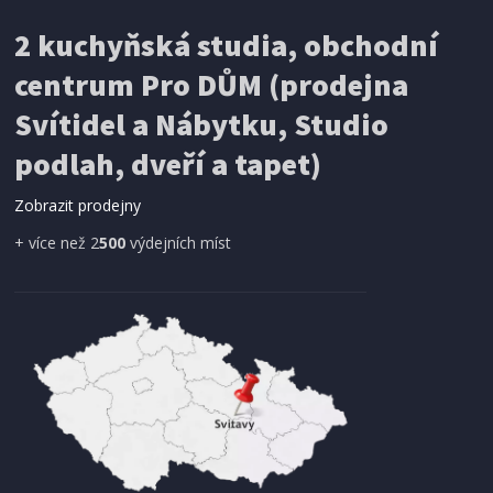
G21 Reno 350x176 cm dvoukřídlá, antracitová
2 kuchyňská studia, obchodní
centrum Pro DŮM (prodejna
DOPRAVA ZDARMA
Svítidel a Nábytku, Studio
podlah, dveří a tapet)
Zobrazit prodejny
+ více než 2
500
výdejních míst
SKLADEM
21 980 Kč
Přidat do košíku
BRÁNA