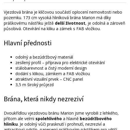
Vjezdová brána je klíčovou součástí oplocení nemovitosti nebo
pozemku. 173 cm vysoká hliníková brána Marion má díky
práškovému nástřiku ještě
delší životnost
, je odolná a zároveň
působivá. Otevírání na kliku a zámek s FAB vložkou.
Hlavní přednosti
odolný a bezúdržbový materiál
zesílený profil – příprava pro elektrické otevírání
stálobarevnost a čistý moderní design
dodání s klikou, zámkem a FAB vložkou
atraktivní vizuální prvek – CNC panel
3,5 m široký průjezd
Brána, která nikdy nezreziví
Dvoukřídlou vjezdovou bránu Marion jsme vyrobili z lehkého,
přitom ale velmi
spolehlivého
a hlavně
bezúdržbového
hliníku
. Je odolný vůči prasknutí i prohnutí, nezreziví a
antracitový odstín, nanesený práškovým nástřikem pro větší