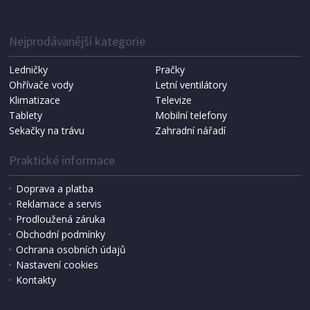
G21 Reno 350x158 cm dvoukřídlá, antracitová
Nejprodávanější kategorie
DOPRAVA ZDARMA
Ledničky
Pračky
Ohřívače vody
Letní ventilátory
Klimatizace
Televize
Tablety
Mobilní telefony
Sekačky na trávu
Zahradní nářadí
Praktické informace
Doprava a platba
Reklamace a servis
Prodloužená záruka
SKLADEM
Obchodní podmínky
19 980 Kč
Přidat do košíku
Ochrana osobních údajů
Nastavení cookies
Kontakty
BRÁNA