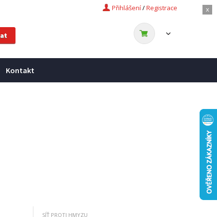
Přihlášení
/
Registrace
x
Kontakt
SÍŤ PROTI HMYZU