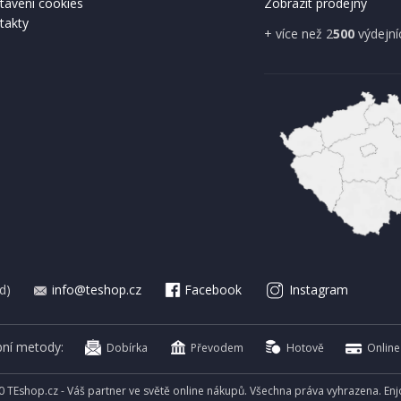
tavení cookies
Zobrazit prodejny
takty
A ZDARMA
+ více než 2
500
výdejní
IHNED K EXPEDICI
IHNED K 
Kč
699 Kč
Přidat do košíku
Přidat do 
d)
info@teshop.cz
Facebook
Instagram
bní metody:
Dobírka
Převodem
Hotově
Online
0 TEshop.cz - Váš partner ve světě online nákupů. Všechna práva vyhrazena. En