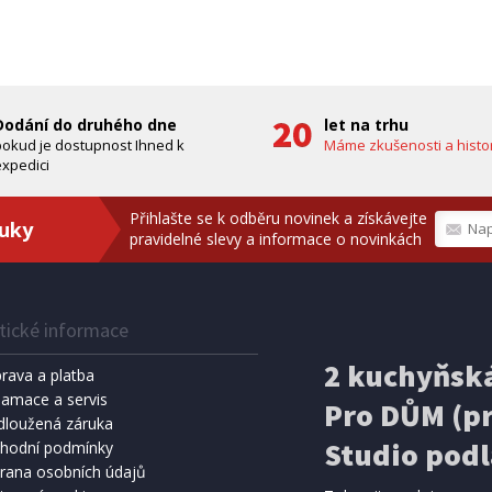
zdarma)
bílá, PES
A ZDARMA
ZDARMA
Dodání do druhého dne
let na trhu
pokud je dostupnost Ihned k
Máme zkušenosti a histor
xpedici
Přihlašte se k odběru novinek a získávejte
ruky
pravidelné slevy a informace o novinkách
tické informace
IHNED K EXPEDICI
IHNED K 
Kč
159 Kč
2 kuchyňská
Přidat do košíku
Přidat do 
rava a platba
lamace a servis
Pro DŮM (pr
SPRCHA
dloužená záruka
METEOSTANICE
8 l, černá (vč. teploměru)
ECG MS 300 White
Studio podl
hodní podmínky
rana osobních údajů