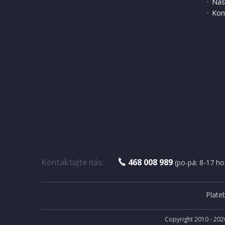
Nas
Kon
DOPRAV
IHNED K EXPEDICI
2 055 Kč
3 499 
Přidat do košíku
Kontaktujte nás:
468 008 989
(po-pá: 8-17 ho
Plate
Copyright 2010 - 202