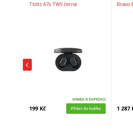
Tblitz A7s TWS černá
Bravo 
IHNED K EXPEDICI
199 Kč
1 287 
Přidat do košíku
SUŠIČKA OVOCE S ČASOVAČEM
BENZÍNOV
Concept SO 1060 In Time
VeGA 42