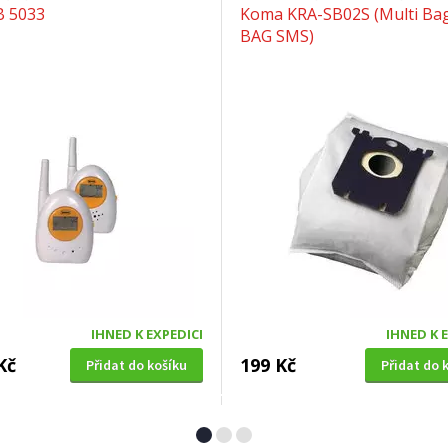
B 5033
Koma KRA-SB02S (Multi Bag
BAG SMS)
IHNED K EXPEDICI
IHNED K 
Kč
199 Kč
Přidat do košíku
Přidat do 
Á SEKAČKA S POJEZDEM
OKENNÍ SÍŤ PROTI HMYZU
4 SDX 5in1 + balení 0,6l
Extol Craft (99130), 150x18