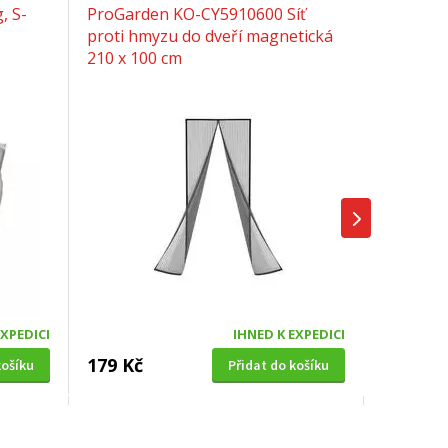
, S-
ProGarden KO-CY5910600 Síť
proti hmyzu do dveří magnetická
210 x 100 cm
EXPEDICI
IHNED K EXPEDICI
179 Kč
košíku
Přidat do košíku
SOLÁRNÍ SPRCHA
0cm,
Hawaj UNO 38 L černá s dlouhou