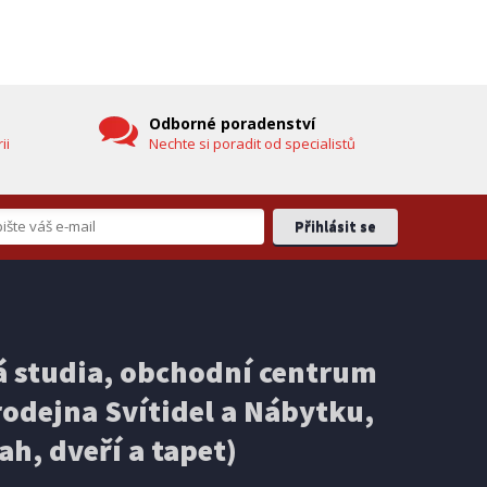
hlavicí (vč. teploměru)
DOPRAVA ZDARMA
Odborné poradenství
ii
Nechte si poradit od specialistů
EXPEDICI
IHNED K EXPEDICI
3 499 Kč
 studia, obchodní centrum
košíku
Přidat do košíku
odejna Svítidel a Nábytku,
ELEKTRICKÁ KOLOBĚŽKA
Ducati PRO-III
ah, dveří a tapet)