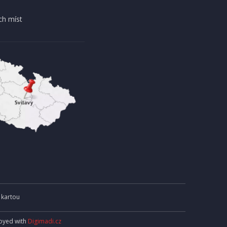
DOPRAVA ZDARMA
ch míst
AKCE
EXPEDICI
IHNED K EXPEDICI
13 990 Kč
košíku
Přidat do košíku
 kartou
joyed with
Digimadi.cz