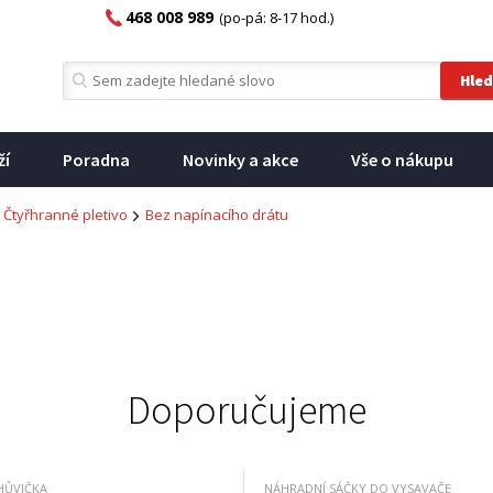
468 008 989
(po-pá: 8-17 hod.)
ží
Poradna
Novinky a akce
Vše o nákupu
Čtyřhranné pletivo
Bez napínacího drátu
Doporučujeme
HŮVIČKA
NÁHRADNÍ SÁČKY DO VYSAVAČE