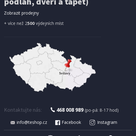
podlah, dveří a tapet)
dveří magnetická 210 x 100 cm
Zobrazit prodejny
+ více než 2
500
výdejních míst
IHNED K EXPEDICI
179 Kč
Přidat do košíku
Kontaktujte nás:
468 008 989
(po-pá: 8-17 hod)
info@teshop.cz
Facebook
Instagram
SUŠIČKA OVOCE S ČASOVAČEM
Concept SO 1060 In Time