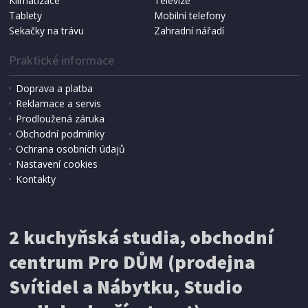
Klimatizace
Televize
Tablety
Mobilní telefony
Sekačky na trávu
Zahradní nářadí
Praktické informace
Doprava a platba
Reklamace a servis
Prodloužená záruka
Obchodní podmínky
Ochrana osobních údajů
Nastavení cookies
Kontakty
IHNED K EXPEDICI
2 kuchyňská studia, obchodní
199 Kč
Přidat do košíku
centrum Pro DŮM (prodejna
Svítidel a Nábytku, Studio
SÍŤ PROTI HMYZU
ProGarden KO-CY5910600 Síť proti hmyzu do