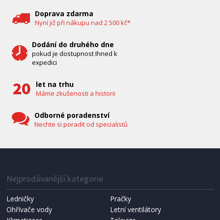
Doprava zdarma
Nyní již při nákupu nad 2 500 kč*
Dodání do druhého dne
pokud je dostupnost Ihned k
expedici
let na trhu
Máme zkušenosti a historii
Odborné poradenství
Nechte si poradit od specialistů
IHNED K EXPEDICI
1 287 Kč
Přidat do košíku
Nejprodávanější kategorie
Ledničky
Pračky
Ohřívače vody
Letní ventilátory
NÁHRADNÍ SÁČKY DO VYSAVAČE
Koma KRA-SB02S (Multi Bag, S-BAG SMS)