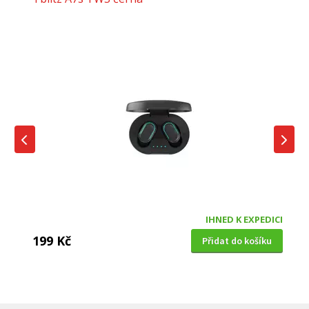
IHNED K EXPEDICI
199 Kč
Přidat do košíku
DĚTSKÁ CHŮVIČKA
Bravo B 5033