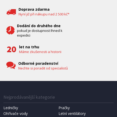
Bravo B 5033
Doprava zdarma
Nyní již při nákupu nad 2 500 kč*
Dodání do druhého dne
pokud je dostupnost Ihned k
expedici
let na trhu
Máme zkušenosti a historii
Odborné poradenství
Nechte si poradit od specialistů
IHNED K EXPEDICI
1 287 Kč
Přidat do košíku
Nejprodávanější kategorie
Ledničky
Pračky
Ohřívače vody
Letní ventilátory
NÁHRADNÍ SÁČKY DO VYSAVAČE