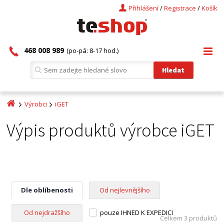
Přihlášení
/
Registrace
/
Košík
468 008 989
(po-pá: 8-17 hod.)
Výrobci
iGET
Výpis produktů výrobce iGET
Dle oblíbenosti
Od nejlevnějšího
Od nejdražšího
pouze IHNED K EXPEDICI
Celkem 3 produktů