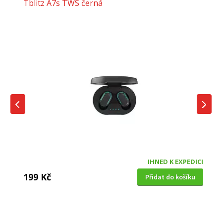
Tblitz A7s TWS černá
IHNED K EXPEDICI
199 Kč
Přidat do košíku
DĚTSKÁ CHŮVIČKA