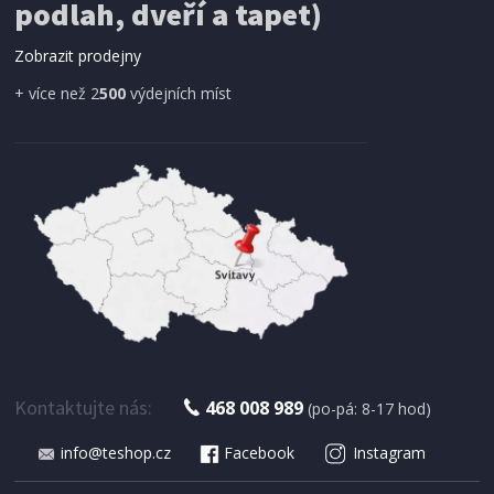
podlah, dveří a tapet)
ProGarden KO-CY5910600 Síť proti hmyzu do
dveří magnetická 210 x 100 cm
Zobrazit prodejny
+ více než 2
500
výdejních míst
IHNED K EXPEDICI
179 Kč
Přidat do košíku
Kontaktujte nás:
468 008 989
(po-pá: 8-17 hod)
info@teshop.cz
Facebook
Instagram
SUŠIČKA OVOCE S ČASOVAČEM