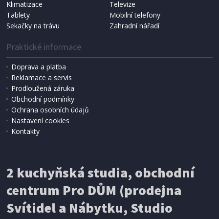
Koma KRA-SB02S (Multi Bag, S-BAG SMS)
Klimatizace
Televize
Tablety
Mobilní telefony
Sekačky na trávu
Zahradní nářadí
Praktické informace
Doprava a platba
Reklamace a servis
Prodloužená záruka
Obchodní podmínky
Ochrana osobních údajů
Nastavení cookies
Kontakty
IHNED K EXPEDICI
2 kuchyňská studia, obchodní
199 Kč
Přidat do košíku
centrum Pro DŮM (prodejna
Svítidel a Nábytku, Studio
SÍŤ PROTI HMYZU