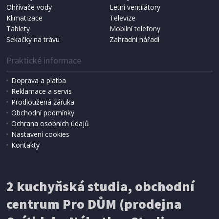
NÁHRADNÍ SÁČKY DO VYSAVAČE
Ohřívače vody
Letní ventilátory
Koma KRA-SB02S (Multi Bag, S-BAG SMS)
Klimatizace
Televize
Tablety
Mobilní telefony
Sekačky na trávu
Zahradní nářadí
Praktické informace
Doprava a platba
Reklamace a servis
Prodloužená záruka
Obchodní podmínky
Ochrana osobních údajů
Nastavení cookies
Kontakty
IHNED K EXPEDICI
2 kuchyňská studia, obchodní
199 Kč
Přidat do košíku
centrum Pro DŮM (prodejna