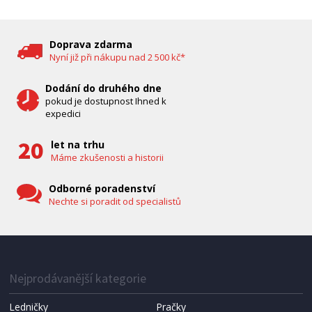
DĚTSKÁ CHŮVIČKA
Bravo B 5033
Doprava zdarma
Nyní již při nákupu nad 2 500 kč*
Dodání do druhého dne
pokud je dostupnost Ihned k
expedici
let na trhu
Máme zkušenosti a historii
Odborné poradenství
Nechte si poradit od specialistů
IHNED K EXPEDICI
1 287 Kč
Přidat do košíku
Nejprodávanější kategorie
Ledničky
Pračky