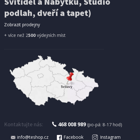
Svítidel a Nábytku, Studio
SÍŤ PROTI HMYZU
ProGarden KO-CY5910600 Síť proti hmyzu do
podlah, dveří a tapet)
dveří magnetická 210 x 100 cm
Zobrazit prodejny
+ více než 2
500
výdejních míst
IHNED K EXPEDICI
179 Kč
Přidat do košíku
Kontaktujte nás:
468 008 989
(po-pá: 8-17 hod)
info@teshop.cz
Facebook
Instagram