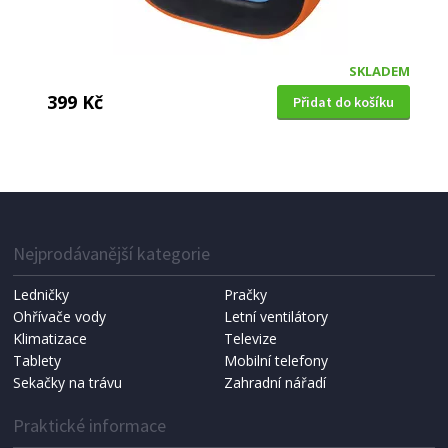
SKLADEM
399 Kč
Přidat do košíku
BUDÍK
Trevi SL 3820 ALARM RED
Nejprodávanější kategorie
Ledničky
Pračky
Ohřívače vody
Letní ventilátory
Klimatizace
Televize
Tablety
Mobilní telefony
Sekačky na trávu
Zahradní nářadí
Praktické informace