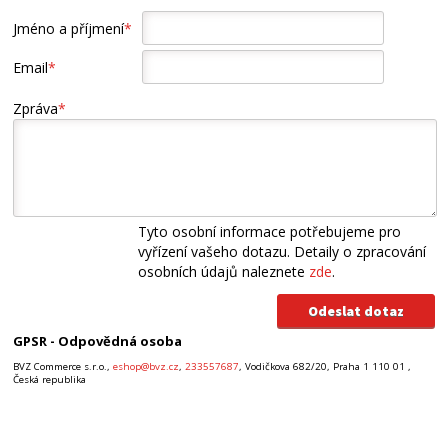
Jméno a příjmení
*
Email
*
Zpráva
*
Tyto osobní informace potřebujeme pro
vyřízení vašeho dotazu. Detaily o zpracování
osobních údajů naleznete
zde
.
GPSR - Odpovědná osoba
BVZ Commerce s.r.o.,
eshop@bvz.cz
,
233557687
, Vodičkova 682/20, Praha 1 110 01 ,
Česká republika