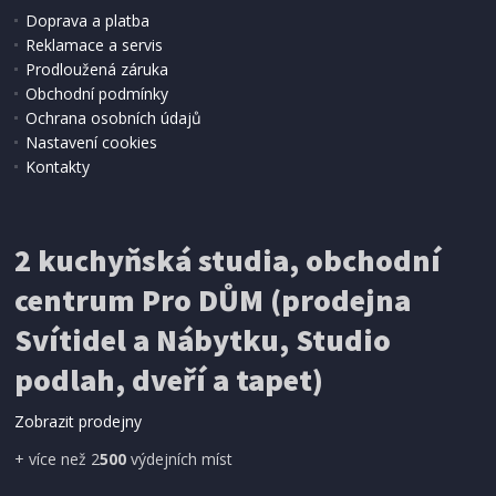
Doprava a platba
Reklamace a servis
Prodloužená záruka
SKLADEM
Obchodní podmínky
299 Kč
Přidat do košíku
Ochrana osobních údajů
Nastavení cookies
Kontakty
BUDÍK S TEPLOMĚREM
Trevi SLD 3875 WH
2 kuchyňská studia, obchodní
centrum Pro DŮM (prodejna
Svítidel a Nábytku, Studio
podlah, dveří a tapet)
Zobrazit prodejny
+ více než 2
500
výdejních míst