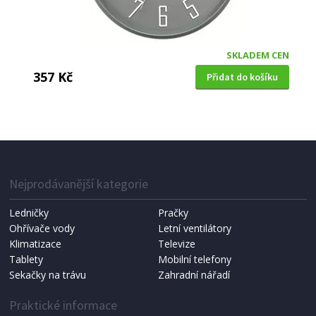
SKLADEM CEN
357 Kč
Přidat do košíku
NÁSTĚNNÉ HODINY
Segnale KO-HZ1003630modr 30 cm modré
Nejprodávanější kategorie
Ledničky
Pračky
Ohřívače vody
Letní ventilátory
Klimatizace
Televize
Tablety
Mobilní telefony
Sekačky na trávu
Zahradní nářadí
Praktické informace