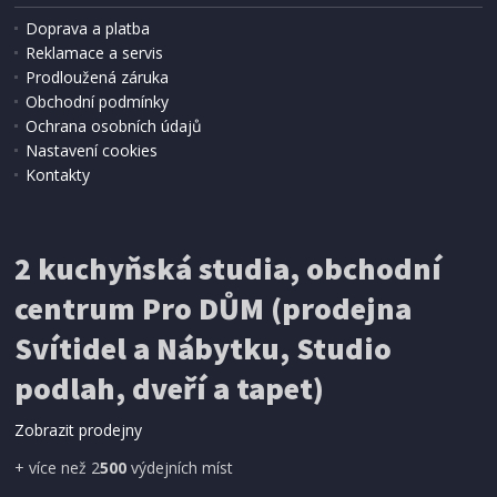
Doprava a platba
Reklamace a servis
Prodloužená záruka
SKLADEM
Obchodní podmínky
331 Kč
Přidat do košíku
Ochrana osobních údajů
Nastavení cookies
Kontakty
NÁSTĚNNÉ HODINY
Segnale KO-837362170 na zeď 30 cm
2 kuchyňská studia, obchodní
centrum Pro DŮM (prodejna
Svítidel a Nábytku, Studio
podlah, dveří a tapet)
Zobrazit prodejny
+ více než 2
500
výdejních míst