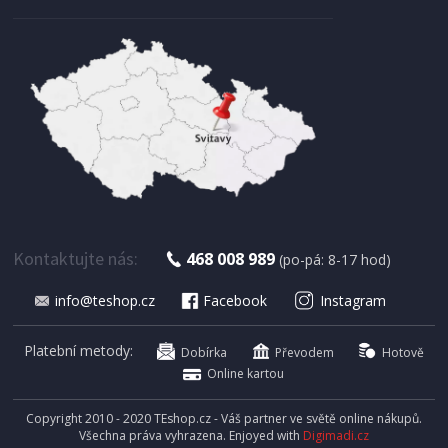
SKLADEM
395 Kč
Přidat do košíku
NÁSTĚNNÉ HODINY
Segnale KO-837362290 s teploměrem a
vlhkoměrem 38 cm stříbrný rám
Kontaktujte nás:
468 008 989
(po-pá: 8-17 hod)
info@teshop.cz
Facebook
Instagram
Platební metody:
Dobírka
Převodem
Hotově
Online kartou
Copyright 2010 - 2020 TEshop.cz - Váš partner ve světě online nákupů.
Všechna práva vyhrazena. Enjoyed with
Digimadi.cz