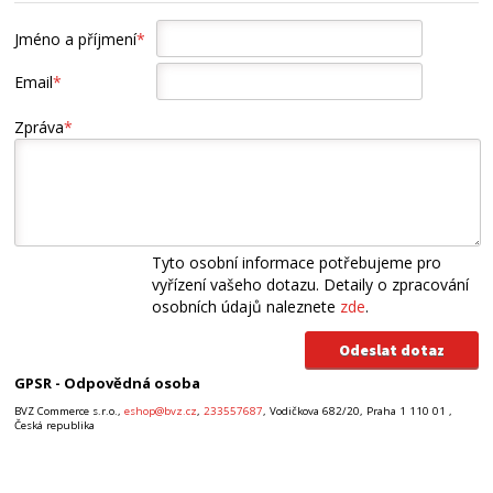
Jméno a příjmení
*
Email
*
Zpráva
*
Tyto osobní informace potřebujeme pro
vyřízení vašeho dotazu. Detaily o zpracování
osobních údajů naleznete
zde
.
GPSR - Odpovědná osoba
BVZ Commerce s.r.o.,
eshop@bvz.cz
,
233557687
, Vodičkova 682/20, Praha 1 110 01 ,
Česká republika