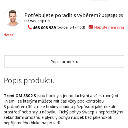
Potřebujete poradit s výběrem?
Zeptejte se
co vás zajímá
Napište nám svůj
468 008 989
(po-pá: 8-17 hod)
dotaz
Popis produktu
Technické parametry
Popis produktu
Alternativní zboží
Trevi OM 3302 S
jsou hodiny s jednoduchými a všestrannými
liniemi, se kterými můžete mít čas vždy pod kontrolou.
S průměrem 30 cm se hodiny snadno přizpůsobí jakémukoli
prostředí nebo stylu nábytku. Tichý pohyb Sweep s nepřetržitými
sekundami umožňuje plynulý pohyb ručiček bez jakéhokoli
nepříjemného hluku na pozadí.