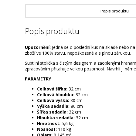
Popis produktu
Popis produktu
Upozornění:
Jedná se o poslední kus na skladě nebo na 
zboží ve 100% stavu, nepoškozené a s plnou zárukou.
Subtilní stolička s čistým designem a zaoblenými hranam
zpracováním přitahuje velkou pozornost. Navrhli ji něme
PARAMETRY
Celková šířka:
32 cm
Celková hloubka:
32 cm
Celková výška:
80 cm
Výška sedadla:
80 cm
Šířka sedadla:
32 cm
Hloubka sedadla:
32 cm
Hmotnost:
5,6 kg
Nosnost:
110 kg
Objem:
0,145 m³