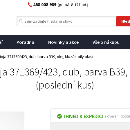
468 008 989
(po-pá: 8-17 hod.)
ží
Poradna
Novinky a akce
Vše o nákupu
oja 371369/423, dub, barva B39, olej, kluzák-bílý plast
a 371369/423, dub, barva B39, o
(poslední kus)
IHNED K EXPEDICI
( ověření dostu