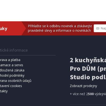
Přihlašte se k odběru novinek a získávejte
ruky
pravidelné slevy a informace o novinkách
tické informace
2 kuchyňská
rava a platba
lamace a servis
Pro DŮM (pr
dloužená záruka
Studio podl
hodní podmínky
rana osobních údajů
tavení cookies
Zobrazit prodejny
takty
+ více než 2
500
výdejní