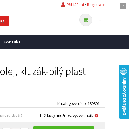
Přihlášení
/
Registrace
x
Kontakt
lej, kluzák-bílý plast
Katalogové číslo: 189801
pnosti zboží )
1 - 2 kusy, možnost vyzvednutí: