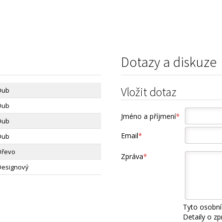
Dotazy a diskuze
Vložit dotaz
Dub
Dub
Jméno a příjmení
*
Dub
Email
*
Dub
Dřevo
Zpráva
*
Designový
Tyto osobní
Detaily o z