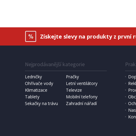
Získejte slevy na produkty z první 
Nejprodávanější kategorie
Prak
Ledničky
Pračky
Dop
Ohřívače vody
Letní ventilátory
Rek
Klimatizace
Televize
Pro
Tablety
Mobilní telefony
Obc
Sekačky na trávu
Zahradní nářadí
Och
Nas
Kon