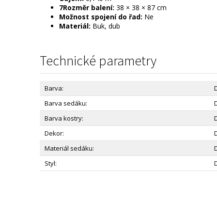
7Rozměr balení:
38 × 38 × 87 cm
Možnost spojení do řad:
Ne
Materiál:
Buk, dub
Technické parametry
Barva:
Barva sedáku:
Barva kostry:
Dekor:
Materiál sedáku:
Styl: