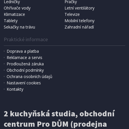
Ledničky
Pračky
Ohřívače vody
Letní ventilátory
NÁHRADNÍ SÁČKY DO VYSAVAČE
Koma KRA-SB02S (Multi Bag, S-BAG SMS)
Klimatizace
Televize
Tablety
Mobilní telefony
Sekačky na trávu
Zahradní nářadí
Praktické informace
Doprava a platba
Reklamace a servis
Prodloužená záruka
Obchodní podmínky
Ochrana osobních údajů
Nastavení cookies
Kontakty
IHNED K EXPEDICI
2 kuchyňská studia, obchodní
199 Kč
Přidat do košíku
centrum Pro DŮM (prodejna