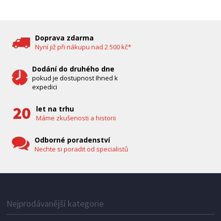
DĚTSKÁ CHŮVIČKA
Bravo B 5033
Doprava zdarma
Nyní již při nákupu nad 2 500 kč*
Dodání do druhého dne
pokud je dostupnost Ihned k
expedici
let na trhu
Máme zkušenosti a historii
Odborné poradenství
Nechte si poradit od specialistů
IHNED K EXPEDICI
1 287 Kč
Přidat do košíku
Nejprodávanější kategorie