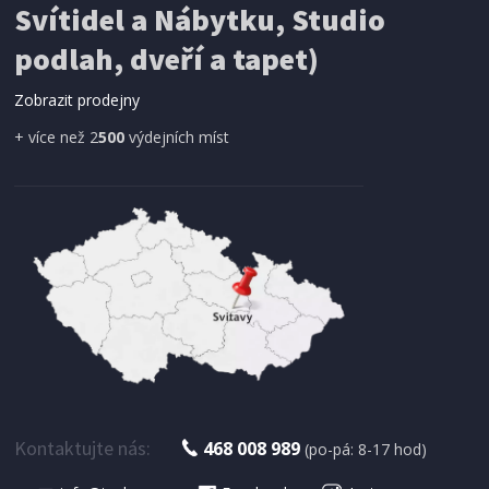
Svítidel a Nábytku, Studio
SÍŤ PROTI HMYZU
podlah, dveří a tapet)
ProGarden KO-CY5910600 Síť proti hmyzu do
dveří magnetická 210 x 100 cm
Zobrazit prodejny
+ více než 2
500
výdejních míst
IHNED K EXPEDICI
179 Kč
Přidat do košíku
Kontaktujte nás:
468 008 989
(po-pá: 8-17 hod)