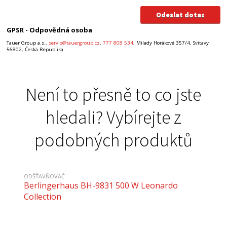
GPSR - Odpovědná osoba
Tauer Group a.s.,
servis@tauergroup.cz
,
777 808 534
, Milady Horákové 357/4, Svitavy
56802, Česká Republika
Není to přesně to co jste
hledali? Vybírejte z
podobných produktů
ODŠŤAVŇOVAČ
Berlingerhaus BH-9831 500 W Leonardo
Collection