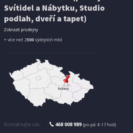
Svítidel a Nábytku, Studio
podlah, dveří a tapet)
Zobrazit prodejny
+ více než 2
500
výdejních míst
IHNED K EXPEDICI
1 299 Kč
Přidat do košíku
ODŠŤAVŇOVAČ
Severin ES 3566
Kontaktujte nás:
468 008 989
(po-pá: 8-17 hod)