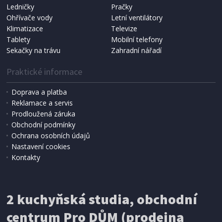
Ledničky
Pračky
Ohřívače vody
Letní ventilátory
Klimatizace
Televize
Tablety
Mobilní telefony
Sekačky na trávu
Zahradní nářadí
Praktické informace
Doprava a platba
Reklamace a servis
Prodloužená záruka
SKLADEM
Obchodní podmínky
1 693 Kč
Přidat do košíku
Ochrana osobních údajů
Nastavení cookies
Kontakty
ODŠŤAVŇOVAČ
Concept LO 7026 Fresh
2 kuchyňská studia, obchodní
centrum Pro DŮM (prodejna