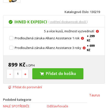
Katalogové číslo: 130219
IHNED K EXPEDICI
( ověření dostupnosti zboží )
5 a více kusů, možnost vyzvednutí:
+ 299
Prodloužená záruka Allianz Assistance 1 rok
Kč
+ 699
Prodloužená záruka Allianz Assistance 3 roky
Kč
899 Kč
s DPH
Přidat do košíku
Přidat do porovnání
Taurus
Podobné kategorie
MALÉ SPOTŘEBIČE
Odšťavňovače