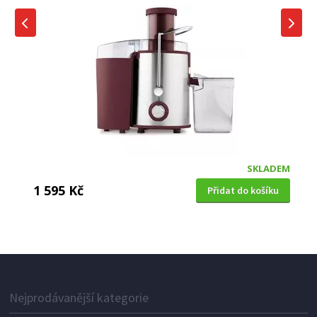
SKLADEM
1 595 Kč
Přidat do košíku
ODŠŤAVŇOVAČ
Berlingerhaus BH-9743 400W Burgundy
Metallic Line
Nejprodávanější kategorie