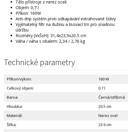
Tělo přístroje z nerez oceli
Objem: 0,7 l
Příkon: 160W
Anti-drip systém proti odkapávání extrahované šťávy
Vyjímatelný filtr na dužinu a lisovací trn pro snadnou
údržbu
Rozměry (VxŠxH): 31,4x23,9x20,5 cm
Váha / váha s obalem: 2,34 / 2,76 kg
Technické parametry
Příkon/výkon:
160 W
Celkový objem:
0.7 l
Barva:
Černá/stříbrná
Hloubka:
20.5 cm
Materiál:
Nerez ocel
Šířka:
23.9 cm