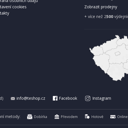
rana osobních údajů
tavení cookies
Zobrazit prodejny
takty
+ více než 2
500
výdejní
d)
info@teshop.cz
Facebook
Instagram
bní metody:
Dobírka
Převodem
Hotově
Online