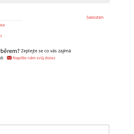
Swissten
uta
i
výběrem?
Zeptejte se co vás zajímá
Napište nám svůj dotaz
d)