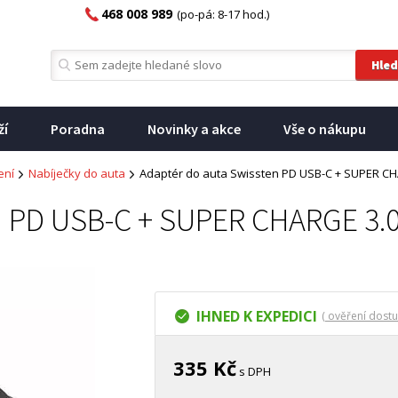
468 008 989
(po-pá: 8-17 hod.)
ží
Poradna
Novinky a akce
Vše o nákupu
ení
Nabíječky do auta
Adaptér do auta Swissten PD USB-C + SUPER CHA
 PD USB-C + SUPER CHARGE 3.0 -
IHNED K EXPEDICI
( ověření dostu
335 Kč
s DPH