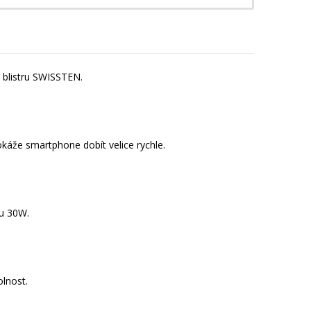
blistru SWISSTEN.
káže smartphone dobít velice rychle.
nu 30W.
olnost.