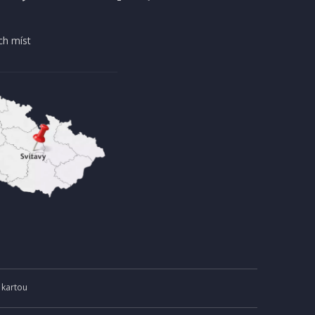
ch míst
 kartou