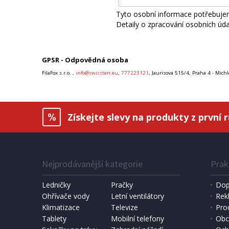
Tyto osobní informace potřebujem
Detaily o zpracování osobních úd
GPSR - Odpovědná osoba
FilaFox s.r.o. ,
info@swissten.eu
,
777223121
, Jaurisova 515/4, Praha 4 - Mich
Získejte slevy na produkty z první 
Nejprodávanější kategorie
Prak
Ledničky
Pračky
Dop
Ohřívače vody
Letní ventilátory
Rek
Klimatizace
Televize
Pro
Tablety
Mobilní telefony
Obc