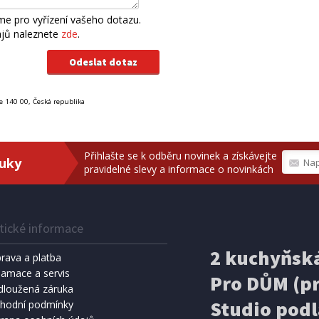
e pro vyřízení vašeho dotazu.
ajů naleznete
zde
.
le 140 00, Česká republika
Přihlašte se k odběru novinek a získávejte
ruky
pravidelné slevy a informace o novinkách
tické informace
2 kuchyňská
rava a platba
lamace a servis
Pro DŮM (pr
dloužená záruka
Studio podl
hodní podmínky