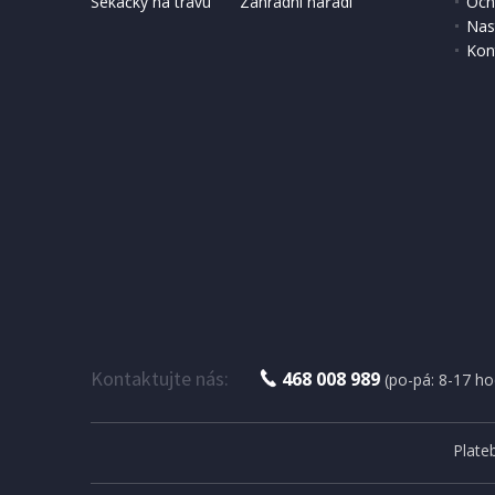
Sekačky na trávu
Zahradní nářadí
Och
Nas
Kon
Kontaktujte nás:
468 008 989
(po-pá: 8-17 ho
Plate