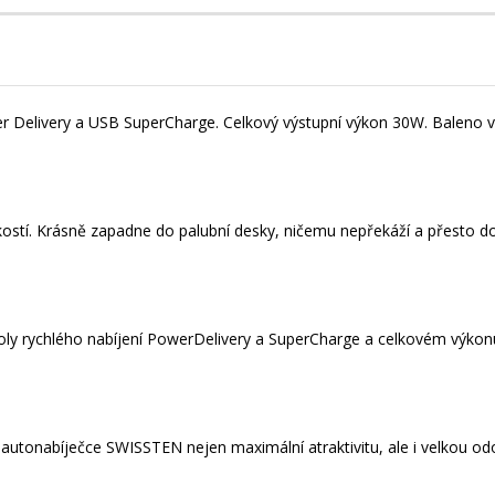
elivery a USB SuperCharge. Celkový výstupní výkon 30W. Baleno v 
stí. Krásně zapadne do palubní desky, ničemu nepřekáží a přesto do
ly rychlého nabíjení PowerDelivery a SuperCharge a celkovém výko
autonabíječce SWISSTEN nejen maximální atraktivitu, ale i velkou od