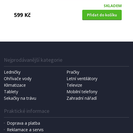
SKLADEM
599 Kč
Přidat do košíku
BLUETOOTH REPRODUKTOR
Lenco BTP 200BK
Nejprodávanější kategorie
Ledničky
Pračky
Ohřívače vody
Letní ventilátory
Klimatizace
Televize
Tablety
Mobilní telefony
Sekačky na trávu
Zahradní nářadí
Praktické informace
Doprava a platba
Reklamace a servis