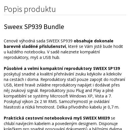
Alternativní zboží
Popis produktu
Sweex SP939 Bundle
Cenově výhodná sada SWEEX SP939
obsahuje dokonale
barevně sladěné příslušenství
, které se Vám jistě bude hodit
u každého notebooku. V sadě naleznete kompaktní
reproduktory, myš a USB hub.
Působivé a velmi kompaktní reproduktory SWEEX SP139
poskytují snadné a kvalitní přehrávání zvuku kdykoliv a kdekoliv
na cestách i doma. Reproduktory stačí pouze zapojit do rozhraní
USB, které hravě zvládne reproduktory napájet i dodávat přes
něj zvukový signál. Reproduktory jsou Plug and Play a plně
kompatibilní se systémy Microsoft Windows XP, Vista a 7.
Poskytují výkon 2x 2 W RMS. Samozřejmostí je ovládání
hlasitosti a nízká hmotnost. Délka přívodního kabelu je 0,7 m.
Praktická cestovní notebooková myš SWEEX MI039
se
chlubí navíjecím kabelem a povedeným designem. Disponuje
kolečkem pro snadné posouvání dokumentů a běžnými dvěma