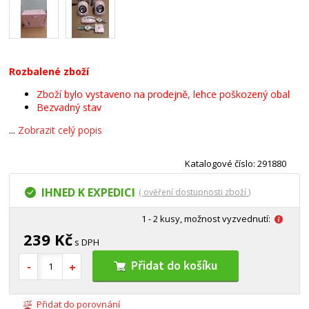
Rozbalené zboží
Zboží bylo vystaveno na prodejně, lehce poškozený obal
Bezvadný stav
...
Zobrazit celý popis
Katalogové číslo: 291880
IHNED K EXPEDICI
( ověření dostupnosti zboží )
1 - 2 kusy, možnost vyzvednutí:
239 Kč
s DPH
Přidat do košíku
Přidat do porovnání