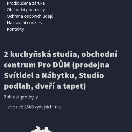
Prodloužená záruka
IHNED K EXPEDICI
Obchodní podmínky
684 Kč
Přidat do košíku
Ochrana osobních údajů
Nastavení cookies
Kontakty
RADIOBUDÍK
First FA 2421-5 (rozbaleno)
2 kuchyňská studia, obchodní
centrum Pro DŮM (prodejna
Svítidel a Nábytku, Studio
podlah, dveří a tapet)
Zobrazit prodejny
+ více než 2
500
výdejních míst