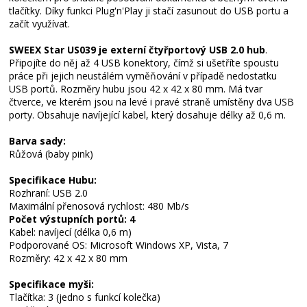
tlačítky. Díky funkci Plug'n'Play ji stačí zasunout do USB portu a
začít využívat.
SWEEX Star US039 je externí čtyřportový USB 2.0 hub
.
Připojíte do něj až 4 USB konektory, čímž si ušetříte spoustu
práce při jejich neustálém vyměňování v případě nedostatku
USB portů. Rozměry hubu jsou 42 x 42 x 80 mm. Má tvar
čtverce, ve kterém jsou na levé i pravé straně umístěny dva USB
porty. Obsahuje navíjející kabel, který dosahuje délky až 0,6 m.
Barva sady:
Růžová (baby pink)
Specifikace Hubu:
Rozhraní: USB 2.0
Maximální přenosová rychlost: 480 Mb/s
Počet výstupních portů: 4
Kabel: navíjecí (délka 0,6 m)
Podporované OS: Microsoft Windows XP, Vista, 7
Rozměry: 42 x 42 x 80 mm
Specifikace myši:
Tlačítka: 3 (jedno s funkcí kolečka)