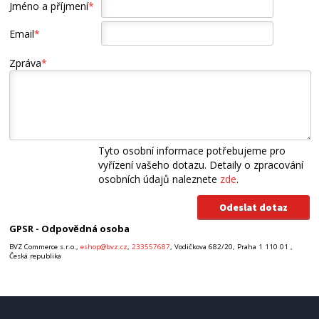
Jméno a příjmení
*
Email
*
Zpráva
*
Tyto osobní informace potřebujeme pro
vyřízení vašeho dotazu. Detaily o zpracování
osobních údajů naleznete
zde
.
GPSR - Odpovědná osoba
BVZ Commerce s.r.o.,
eshop@bvz.cz
,
233557687
, Vodičkova 682/20, Praha 1 110 01 ,
Česká republika