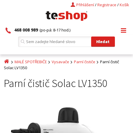
Přihlášení
/
Registrace
/
Košík
468 008 989
(po-pá: 8-17 hod.)
MALÉ SPOTŘEBIČE
Vysavače
Parní čističe
Parní čistič
Solac LV1350
Parní čistič Solac LV1350