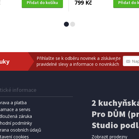
č
799 Kč
Přidat do košíku
Přidat do 
Přihlašte se k odběru novinek a získávejte
ruky
pravidelné slevy a informace o novinkách
tické informace
2 kuchyňská
rava a platba
lamace a servis
Pro DŮM (pr
dloužená záruka
Studio podl
hodní podmínky
rana osobních údajů
tavení cookies
Zobrazit prodejny