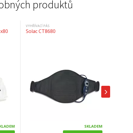
podobných produktů
VYHŘÍVACÍ PÁS
0x80
Solac CT8680
KLADEM
SKLADEM