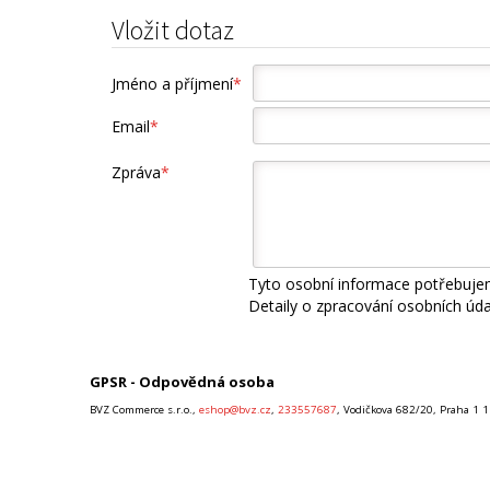
Vložit dotaz
Jméno a příjmení
*
Email
*
Zpráva
*
Tyto osobní informace potřebujem
Detaily o zpracování osobních úd
GPSR - Odpovědná osoba
BVZ Commerce s.r.o.,
eshop@bvz.cz
,
233557687
, Vodičkova 682/20, Praha 1 1