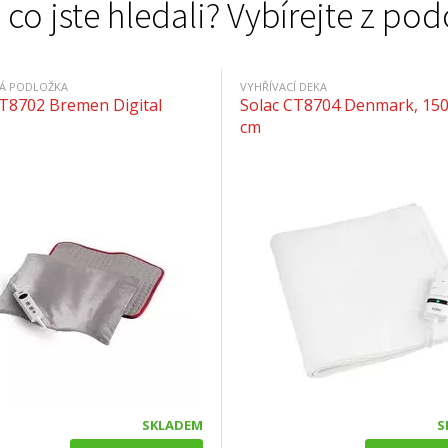
 co jste hledali? Vybírejte z 
Á PODLOŽKA
VYHŘÍVACÍ DEKA
CT8702 Bremen Digital
Solac CT8704 Denmark, 15
cm
SKLADEM
S